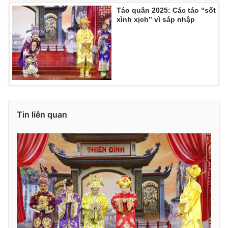
Ðiện thoại Thời báo VTV:
024.66 897 897
Táo quân 2025: Các táo “sốt
xình xịch” vì sáp nhập
Email:
toasoan@vtv.vn
Liên hệ quảng cáo:
024-7300.7108
Tin liên quan
® Cấm sao chép dưới mọi hình thức nếu không có sự chấp
thuận bằng văn bản. Ghi rõ nguồn VTV.vn khi phát hành lại
thông tin từ website này.