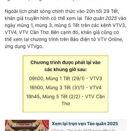
Phim VTV
Giải trí
Ngoài lịch phát sóng chính thức vào 20h tối 29 Tết,
Hậu trường
khán giả truyền hình có thể xem lại
Táo quân 2025
vào
Điện ảnh
Đời sống
Nhân vật
ngày mùng 1, mùng 3, mùng 5 Tết trên các kênh VTV3,
Âm nhạc
VTV4, VTV Cần Thơ. Bên cạnh đó, khán giả cũng có
Du lịch
Khán giả
thể xem lại chương trình trên Báo điện tử VTV Online,
Giáo dục
Sao
ứng dụng VTVgo.
Làm đẹp
Giải sao mai
Tuyển sinh
Công nghệ
Chất lượng cuộc sống
Chương trình được phát lại vào
Học trực tuyến
Hitech Công nghệ tương lai
các khung giờ sau:
Giao lưu trực tuyến
09h00, Mùng 1 Tết (29/1) - VTV3
Sản phẩm
16h00, Mùng 3 Tết (31/1) - VTV4
Lịch phát sóng
Thị trường
19h45, Mùng 5 Tết (2/2) - VTV Cần
Thơ
Tư vấn
Chuyên mục khác
Emagazine
Podcast
Xem lại trọn vẹn Táo quân 2025
VTV.vn - Táo quân 2025 mang đến câu