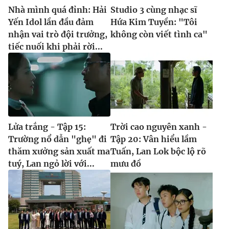
Nhà mình quá đỉnh: Hải
Studio 3 cùng nhạc sĩ
Yến Idol lần đầu đảm
Hứa Kim Tuyền: "Tôi
nhận vai trò đội trưởng,
không còn viết tình ca"
tiếc nuối khi phải rời...
Lửa trắng - Tập 15:
Trời cao nguyên xanh -
Trường nổ dẫn "ghẹ" đi
Tập 20: Vân hiểu lầm
thăm xưởng sản xuất ma
Tuấn, Lan Lok bộc lộ rõ
tuý, Lan ngỏ lời với...
mưu đồ