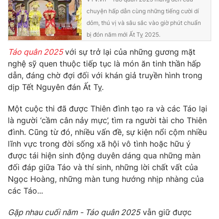
chuyện hấp dẫn cùng những tiếng cười dí
Photo
Infographic
dỏm, thú vị và sâu sắc vào giờ phút chuẩn
bị đón năm mới Ất Tỵ 2025.
Video
Shorts video
Táo quân 2025
với sự trở lại của những gương mặt
nghệ sỹ quen thuộc tiếp tục là món ăn tinh thần hấp
VTV Money
VTV Thể thao
dẫn, đáng chờ đợi đối với khán giả truyền hình trong
dịp Tết Nguyên đán Ất Tỵ.
VTV Sức khoẻ
Bất động sản
Một cuộc thi đã được Thiên đình tạo ra và các Táo lại
là người ‘cầm cân nảy mực’, tìm ra người tài cho Thiên
Thị trường 24h
Tấm lòng Việt
đình. Cũng từ đó, nhiều vấn đề, sự kiện nổi cộm nhiều
lĩnh vực trong đời sống xã hội vô tình hoặc hữu ý
được tái hiện sinh động duyên dáng qua những màn
VTV4
Vươn mình bằng AI
đối đáp giữa Táo và thí sinh, những lời chất vất của
Ngọc Hoàng, những màn tung hướng nhịp nhàng của
VTV9
VTV8
các Táo...
Gặp nhau cuối năm - Táo quân 2025
vẫn giữ được
Liên hệ tòa soạn
English