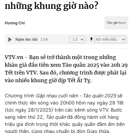
Chính trị
những khung giờ nào?
Truyền hình
Văn hóa - Giải trí
Xã hội
Y tế
Hương Chi
Đời sống
Pháp luật
Công nghệ
Nghe đọc bài
1:54
Giáo dục
Y tế
VTV.vn - Bạn sẽ trở thành một trong những
khán giả đầu tiên xem Táo quân 2025 vào 20h 29
Thế giới
Tết trên VTV. Sau đó, chương trình được phát lại
vào nhiều khung giờ dịp Tết Ất Tỵ.
Tin tức
Kinh tế
Thế giới đó đây
Chương trình
Gặp nhau cuối năm - Táo quân 2025
sẽ
Tài chính
chính thức lên sóng vào 20h00 hôm nay ngày 29 Tết
Dữ liệu và đời sống
Câu chuyện quốc tế
(tức ngày 28/1/2025) trên các kênh sóng VTV. Bước
Thị trường
sang năm thứ 22,
Táo quân
đã đồng hành với hàng
Truyền hình
Góc doanh nghiệp
triệu gia đình trong thời khắc quây quần đầm ấm bên
người thân, cùng nhau chuẩn bị đón Giao thừa.