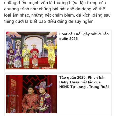
những điểm mạnh vốn là thương hiệu đặc trưng của
chương trình như những bài hát chế đa dạng về thể
loại âm nhạc, những nét châm biếm, đả kích, đằng sau
tiếng cười là biết bao điều đáng để suy ngẫm.
THỜI BÁO VTV
Loạt câu nói 'gây sốt' ở Táo
quân 2025
Theo dõi báo trên
Cơ quan chủ quản:
Đài Truyền hình Việt Nam
Cơ quan báo chí:
Thời báo VTV
Táo quân 2025: Phiên bản
Giấy phép hoạt động báo in và báo điện tử số 483/GP-BTTTT
Baby Three mắt lác của
cấp ngày 29/12/2023
NSND Tự Long - Trung Ruồi
Tổng Biên tập:
Vũ Thanh Thủy
Phó Tổng Biên tập:
Nguyễn Thị Mỹ Hạnh, Phạm Quốc Thắng,
Nguyễn Trọng Ninh
Tổng đài VTV:
024.38 355 931 - 024.38 355 932