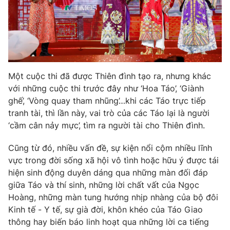
THỜI BÁO VTV
Một cuộc thi đã được Thiên đình tạo ra, nhưng khác
Theo dõi báo trên
với những cuộc thi trước đây như ‘Hoa Táo’, ‘Giành
ghế’, ‘Vòng quay tham nhũng’…khi các Táo trực tiếp
Cơ quan chủ quản:
Đài Truyền hình Việt Nam
tranh tài, thì lần này, vai trò của các Táo lại là người
Cơ quan báo chí:
Thời báo VTV
‘cầm cân nảy mực’, tìm ra người tài cho Thiên đình.
Giấy phép hoạt động báo in và báo điện tử số 483/GP-BTTTT
Cũng từ đó, nhiều vấn đề, sự kiện nổi cộm nhiều lĩnh
cấp ngày 29/12/2023
vực trong đời sống xã hội vô tình hoặc hữu ý được tái
Tổng Biên tập:
Vũ Thanh Thủy
hiện sinh động duyên dáng qua những màn đối đáp
Phó Tổng Biên tập:
Nguyễn Thị Mỹ Hạnh, Phạm Quốc Thắng,
giữa Táo và thí sinh, những lời chất vất của Ngọc
Nguyễn Trọng Ninh
Hoàng, những màn tung hướng nhịp nhàng của bộ đôi
Tổng đài VTV:
024.38 355 931 - 024.38 355 932
Kinh tế - Y tế, sự già đời, khôn khéo của Táo Giao
Ðiện thoại Thời báo VTV:
024.66 897 897
thông hay biến báo linh hoạt qua những lời ca tiếng