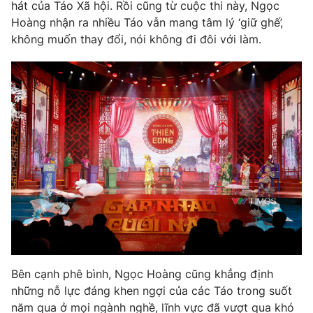
Email:
toasoan@vtv.vn
hát của Táo Xã hội. Rồi cũng từ cuộc thi này, Ngọc
Liên hệ quảng cáo:
024-7300.7108
Hoàng nhận ra nhiều Táo vẫn mang tâm lý ‘giữ ghế’,
không muốn thay đổi, nói không đi đôi với làm.
® Cấm sao chép dưới mọi hình thức nếu không có sự chấp
thuận bằng văn bản. Ghi rõ nguồn VTV.vn khi phát hành lại
thông tin từ website này.
Bên cạnh phê bình, Ngọc Hoàng cũng khẳng định
những nỗ lực đáng khen ngợi của các Táo trong suốt
năm qua ở mọi ngành nghề, lĩnh vực đã vượt qua khó