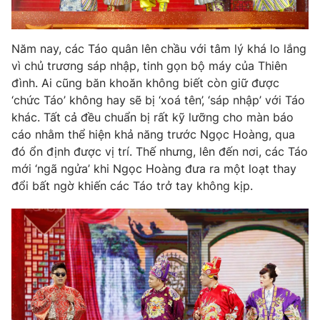
Photo
Infographic
Năm nay, các Táo quân lên chầu với tâm lý khá lo lắng
Video
Shorts video
vì chủ trương sáp nhập, tinh gọn bộ máy của Thiên
đình. Ai cũng băn khoăn không biết còn giữ được
‘chức Táo’ không hay sẽ bị ‘xoá tên’, ‘sáp nhập’ với Táo
VTV Money
VTV Thể thao
khác. Tất cả đều chuẩn bị rất kỹ lưỡng cho màn báo
cáo nhằm thể hiện khả năng trước Ngọc Hoàng, qua
VTV Sức khoẻ
Bất động sản
đó ổn định được vị trí. Thế nhưng, lên đến nơi, các Táo
mới ‘ngã ngửa’ khi Ngọc Hoàng đưa ra một loạt thay
đổi bất ngờ khiến các Táo trở tay không kịp.
Thị trường 24h
Tấm lòng Việt
VTV4
Vươn mình bằng AI
VTV9
VTV8
Liên hệ tòa soạn
English