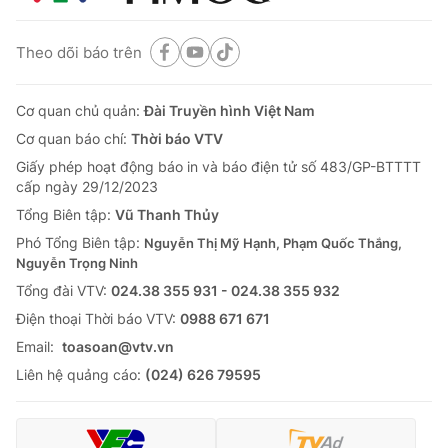
Theo dõi báo trên
Cơ quan chủ quản:
Đài Truyền hình Việt Nam
Cơ quan báo chí:
Thời báo VTV
Giấy phép hoạt động báo in và báo điện tử số 483/GP-BTTTT
cấp ngày 29/12/2023
Tổng Biên tập:
Vũ Thanh Thủy
Phó Tổng Biên tập:
Nguyễn Thị Mỹ Hạnh, Phạm Quốc Thắng,
Nguyễn Trọng Ninh
Tổng đài VTV:
024.38 355 931 - 024.38 355 932
Ðiện thoại Thời báo VTV:
0988 671 671
Email:
toasoan@vtv.vn
Liên hệ quảng cáo:
(024) 626 79595