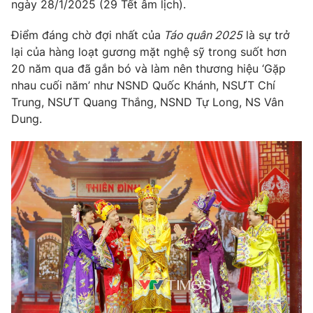
Phim VTV
ngày 28/1/2025 (29 Tết âm lịch).
Giải trí
Hậu trường
Điểm đáng chờ đợi nhất của
Táo quân 2025
là sự trở
Điện ảnh
lại của hàng loạt gương mặt nghệ sỹ trong suốt hơn
Đời sống
Nhân vật
20 năm qua đã gắn bó và làm nên thương hiệu ‘Gặp
Âm nhạc
Du lịch
nhau cuối năm’ như NSND Quốc Khánh, NSƯT Chí
Khán giả
Giáo dục
Sao
Trung, NSƯT Quang Thắng, NSND Tự Long, NS Vân
Làm đẹp
Giải sao mai
Dung.
Tuyển sinh
Công nghệ
Chất lượng cuộc sống
Học trực tuyến
Hitech Công nghệ tương lai
Giao lưu trực tuyến
Sản phẩm
Lịch phát sóng
Thị trường
Tư vấn
Chuyên mục khác
Emagazine
Podcast