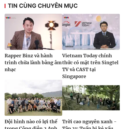
TIN CÙNG CHUYÊN MỤC
Rapper Binz và hành
Vietnam Today chính
trình chữa lành bằng âm
thức có mặt trên Singtel
nhạc
TV và CAST tại
Singapore
Đội hình nào có lợi thế
Trời cao nguyên xanh -
trong Công diễn 2 Anh
Tập 21: Tuấn bị kẻ xấu