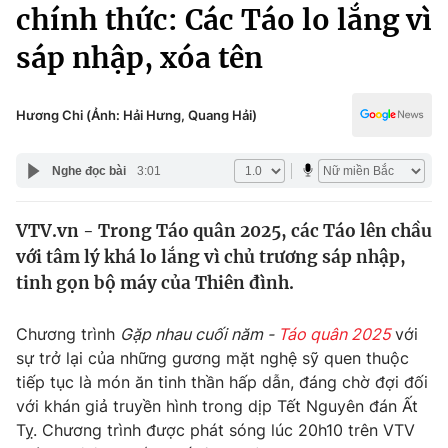
Chính trị
chính thức: Các Táo lo lắng vì
Truyền hình
sáp nhập, xóa tên
Văn hóa - Giải trí
Xã hội
Y tế
Đời sống
Hương Chi (Ảnh: Hải Hưng, Quang Hải)
Pháp luật
Công nghệ
Giáo dục
Nghe đọc bài
3:01
Y tế
VTV.vn - Trong Táo quân 2025, các Táo lên chầu
Thế giới
với tâm lý khá lo lắng vì chủ trương sáp nhập,
Tin tức
tinh gọn bộ máy của Thiên đình.
Kinh tế
Thế giới đó đây
Chương trình
Gặp nhau cuối năm -
Táo quân 2025
với
Tài chính
Dữ liệu và đời sống
sự trở lại của những gương mặt nghệ sỹ quen thuộc
Câu chuyện quốc tế
Thị trường
tiếp tục là món ăn tinh thần hấp dẫn, đáng chờ đợi đối
với khán giả truyền hình trong dịp Tết Nguyên đán Ất
Truyền hình
Góc doanh nghiệp
Tỵ. Chương trình được phát sóng lúc 20h10 trên VTV