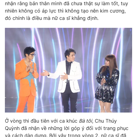
nhận rằng bản thân mình đã chưa thật sự làm tốt, tuy
nhiên không có áp lực thì không tạo nên kim cương,
đó chính là điều mà nữ ca sĩ khẳng định.
THỜI BÁO VTV
Theo dõi báo trên
Cơ quan chủ quản:
Đài Truyền hình Việt Nam
Cơ quan báo chí:
Thời báo VTV
Giấy phép hoạt động báo in và báo điện tử số 483/GP-BTTTT
cấp ngày 29/12/2023
Tổng Biên tập:
Vũ Thanh Thủy
Phó Tổng Biên tập:
Nguyễn Thị Mỹ Hạnh, Phạm Quốc Thắng,
Ở vòng thi đầu tiên với ca khúc
Bà tôi
, Chu Thúy
Nguyễn Trọng Ninh
Quỳnh đã nhận về những lời góp ý đối với trang phục
Tổng đài VTV:
024.38 355 931 - 024.38 355 932
và cách dàn dựng. Bởi vậy trong vòng 2, nữ ca sĩ đã