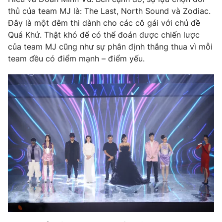
Phim VTV
Giải trí
thủ của team MJ là: The Last, North Sound và Zodiac.
Hậu trường
Đây là một đêm thi dành cho các cô gái với chủ đề
Điện ảnh
Quá Khứ. Thật khó để có thể đoán được chiến lược
Đời sống
Nhân vật
của team MJ cũng như sự phân định thắng thua vì mỗi
Âm nhạc
team đều có điểm mạnh – điểm yếu.
Du lịch
Khán giả
Giáo dục
Sao
Làm đẹp
Giải sao mai
Tuyển sinh
Công nghệ
Chất lượng cuộc sống
Học trực tuyến
Hitech Công nghệ tương lai
Giao lưu trực tuyến
Sản phẩm
Lịch phát sóng
Thị trường
Tư vấn
Chuyên mục khác
Emagazine
Podcast