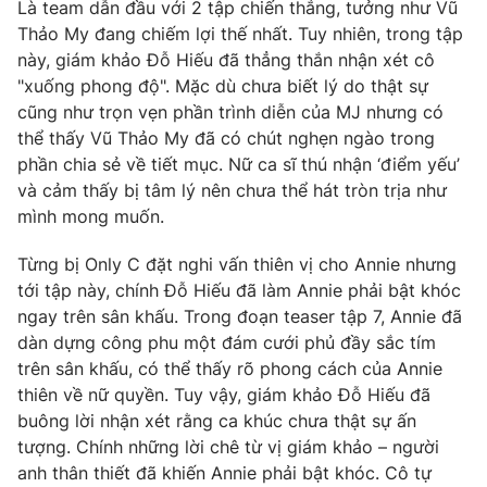
Là team dẫn đầu với 2 tập chiến thắng, tưởng như Vũ
Thảo My đang chiếm lợi thế nhất. Tuy nhiên, trong tập
Photo
Infographic
này, giám khảo Đỗ Hiếu đã thẳng thắn nhận xét cô
"xuống phong độ". Mặc dù chưa biết lý do thật sự
Video
Shorts video
cũng như trọn vẹn phần trình diễn của MJ nhưng có
thể thấy Vũ Thảo My đã có chút nghẹn ngào trong
VTV Money
VTV Thể thao
phần chia sẻ về tiết mục. Nữ ca sĩ thú nhận ‘điểm yếu’
và cảm thấy bị tâm lý nên chưa thể hát tròn trịa như
mình mong muốn.
VTV Sức khoẻ
Bất động sản
Từng bị Only C đặt nghi vấn thiên vị cho Annie nhưng
Thị trường 24h
Tấm lòng Việt
tới tập này, chính Đỗ Hiếu đã làm Annie phải bật khóc
ngay trên sân khấu. Trong đoạn teaser tập 7, Annie đã
dàn dựng công phu một đám cưới phủ đầy sắc tím
VTV4
Vươn mình bằng AI
trên sân khấu, có thể thấy rõ phong cách của Annie
thiên về nữ quyền. Tuy vậy, giám khảo Đỗ Hiếu đã
VTV9
VTV8
buông lời nhận xét rằng ca khúc chưa thật sự ấn
tượng. Chính những lời chê từ vị giám khảo – người
anh thân thiết đã khiến Annie phải bật khóc. Cô tự
Liên hệ tòa soạn
English