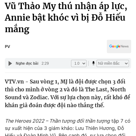
Chính trị
Vũ Thảo My thú nhận áp lực,
Truyền hình
Annie bật khóc vì bị Đỗ Hiếu
Văn hóa - Giải trí
Xã hội
Y tế
mắng
Đời sống
Pháp luật
Công nghệ
Giáo dục
PV
Y tế
Nghe đọc bài
2:29
Thế giới
VTV.vn - Sau vòng 1, MJ là đội được chọn 3 đối
Tin tức
thủ cho mình ở vòng 2 và đó là The Last, North
Kinh tế
Thế giới đó đây
Sound và Zodiac. Với sự lựa chọn này, rất khó để
Tài chính
khán giả đoán được đội nào thắng thế.
Dữ liệu và đời sống
Câu chuyện quốc tế
Thị trường
The Heroes 2022 – Thần tượng đối thần tượng
tập 7 có
Truyền hình
Góc doanh nghiệp
sự xuất hiện của 3 giám khảo: Lưu Thiên Hương, Đỗ
Hiếu và Đoàn Minh Vũ. Bên cạnh đó, sự lựa chọn đối