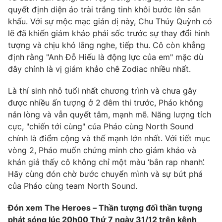
Ðiện thoại Thời báo VTV:
024.66 897 897
quyết định diện áo trài trắng tinh khôi bước lên sân
Email:
toasoan@vtv.vn
khấu. Với sự mộc mạc giản dị này, Chu Thúy Quỳnh có
lẽ đã khiến giám khảo phải sốc trước sự thay đổi hình
Liên hệ quảng cáo:
024-7300.7108
tượng và chịu khó lắng nghe, tiếp thu. Cô còn khẳng
định rằng "Anh Đỗ Hiếu là động lực của em" mặc dù
đây chính là vị giám khảo chê Zodiac nhiều nhất.
Là thí sinh nhỏ tuổi nhất chương trình và chưa gây
được nhiều ấn tượng ở 2 đêm thi trước, Pháo không
nản lòng và vẫn quyết tâm, mạnh mẽ. Năng lượng tích
cực, "chiến tới cùng" của Pháo cùng North Sound
chính là điểm cộng và thế mạnh lớn nhất. Với tiết mục
vòng 2, Pháo muốn chứng minh cho giám khảo và
khán giả thấy cô không chỉ một màu ‘bắn rap nhanh’.
® Cấm sao chép dưới mọi hình thức nếu không có sự chấp
Hãy cùng đón chờ bước chuyển mình và sự bứt phá
thuận bằng văn bản. Ghi rõ nguồn VTV.vn khi phát hành lại
của Pháo cùng team North Sound.
thông tin từ website này.
Đón xem The Heroes – Thần tượng đối thần tượng
phát sóng lúc 20h00 Thứ 7 ngày 31/12 trên kênh