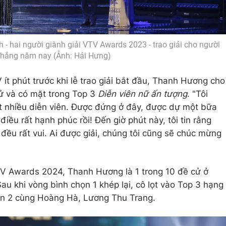
 - hai người giành giải VTV Awards 2023 - trao giải cho người
thắng năm nay (Ảnh: Hải Hưng)
 ít phút trước khi lễ trao giải bắt đầu, Thanh Hương cho
cử và có mặt trong Top 3
Diễn viên nữ ấn tượng
. "Tôi
rất nhiều diễn viên. Được đứng ở đây, được dự một bữa
điều rất hạnh phúc rồi! Đến giờ phút này, tôi tin rằng
 đều rất vui. Ai được giải, chúng tôi cũng sẽ chúc mừng
TV Awards 2024, Thanh Hương là 1 trong 10 đề cử ở
Sau khi vòng bình chọn 1 khép lại, cô lọt vào Top 3 hạng
ọn 2 cùng Hoàng Hà, Lương Thu Trang.