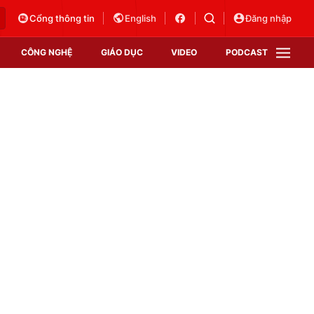
Cổng thông tin
English
Đăng nhập
CÔNG NGHỆ
GIÁO DỤC
VIDEO
PODCAST
VTV Money
VTV Thể thao
VTV Sức khoẻ
Bất động sản
Thị trường 24h
Tấm lòng Việt
Vươn mình bằng AI
VTV4
VTV8
VTV9
Lịch phát sóng
Giao lưu trực tuyến
Sự kiện