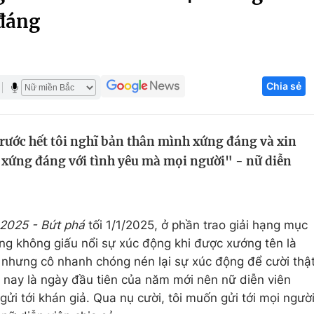
đáng
Góc ảnh
Giáo dục
Công nghệ
Chia sẻ
Tuyển sinh
Hitech Công ng
Học trực tuyến
Sản phẩm
rước hết tôi nghĩ bản thân mình xứng đáng và xin
g
Thị trường
 xứng đáng với tình yêu mà mọi người" - nữ diễn
Tư vấn
2025 - Bứt phá
tối 1/1/2025, ở phần trao giải hạng mục
g không giấu nổi sự xúc động khi được xướng tên là
 nhưng cô nhanh chóng nén lại sự xúc động để cười thậ
m nay là ngày đầu tiên của năm mới nên nữ diễn viên
gửi tới khán giả. Qua nụ cười, tôi muốn gửi tới mọi ngườ