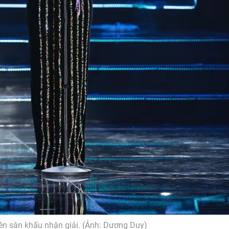
n sân khấu nhận giải. (Ảnh: Dương Duy)