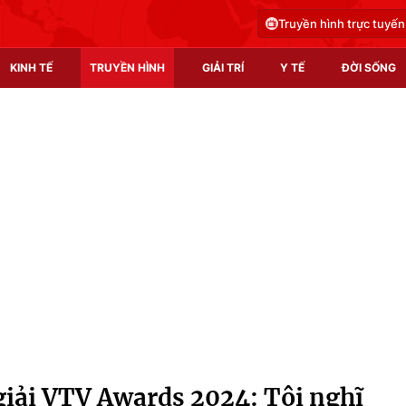
Truyền hình trực tuyến
KINH TẾ
TRUYỀN HÌNH
GIẢI TRÍ
Y TẾ
ĐỜI SỐNG
Pháp luật
Y tế
Truyền hình
Multimedia
Phim VTV
Video
Hậu trường
Shorts video
Nhân vật
Podcast
Khán giả
EMagazine
Giải sao mai
Photo
iải VTV Awards 2024: Tôi nghĩ
Infographic