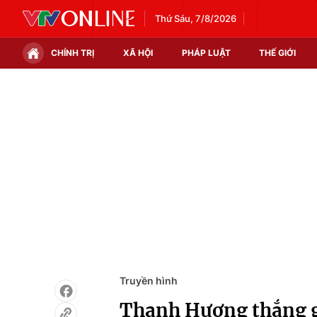
Thứ Sáu, 7/8/2026
CHÍNH TRỊ
XÃ HỘI
PHÁP LUẬT
THẾ GIỚI
Chính trị
Xã hội
Thế giới
Kinh tế
Tin tức
Tài chính
Thế giới đó đây
Thị trường
Câu chuyện quốc tế
Góc doanh nghiệp
Dữ liệu và đời sống
Truyền hình
Thanh Hương thắng g