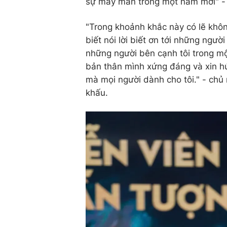
sự may mắn trong một năm mới" - n
"Trong khoảnh khắc này có lẽ không
biết nói lời biết ơn tới những người
những người bên cạnh tôi trong mộ
bản thân mình xứng đáng và xin h
mà mọi người dành cho tôi." - ch
khấu.