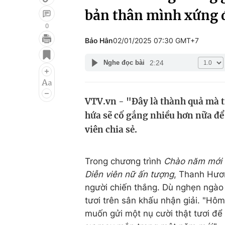
bản thân mình xứng 
0
Bảo Hân
02/01/2025 07:30 GMT+7
Giải trí
Đời sống
2:24
Nghe đọc bài
Điện ảnh
Du lịch
Âm nhạc
Làm đẹp
VTV.vn - "Đây là thành quả mà t
Sao
Chất lượng cuộc sốn
hứa sẽ cố gắng nhiều hơn nữa để
viên chia sẻ.
Trong chương trình
Chào năm mới 
Diễn viên nữ ấn tượng
, Thanh Hươn
người chiến thắng. Dù nghẹn ngào
tươi trên sân khấu nhận giải. "Hô
muốn gửi một nụ cười thật tươi để 