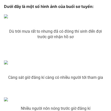
Dưới đây là một số hình ảnh của buổi sơ tuyển:
Photo
Infographic
Video
Shorts video
Dù trời mưa rất to nhưng đã có đông thí sinh đến đợi
VTV Money
VTV Thể thao
trước giờ nhận hồ sơ
VTV Sức khoẻ
Bất động sản
Thị trường 24h
Tấm lòng Việt
Càng sát giờ đăng kí càng có nhiều người tới tham gia
VTV4
Vươn mình bằng AI
VTV9
VTV8
Liên hệ tòa soạn
Nhiều người nôn nóng trước giờ đăng kí
English