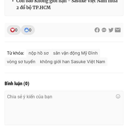
Cơn bão Không giới hạn - Sasuke Việt Nam mùa
2 đổ bộ TP.HCM
0
0
Từ khóa:
nộp hồ sơ
sân vận động Mỹ Đình
vòng sơ tuyển
không giới han Sasuke Việt Nam
Bình luận
(
0
)