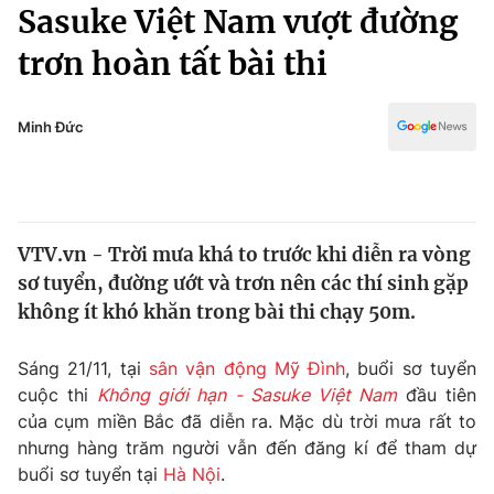
Chính trị
Sasuke Việt Nam vượt đường
Truyền hình
trơn hoàn tất bài thi
Văn hóa - Giải trí
Xã hội
Y tế
Đời sống
Minh Đức
Pháp luật
Công nghệ
Giáo dục
Y tế
VTV.vn - Trời mưa khá to trước khi diễn ra vòng
Thế giới
sơ tuyển, đường ướt và trơn nên các thí sinh gặp
Tin tức
không ít khó khăn trong bài thi chạy 50m.
Kinh tế
Thế giới đó đây
Sáng 21/11, tại
sân vận động Mỹ Đình
, buổi sơ tuyển
Tài chính
Dữ liệu và đời sống
cuộc thi
Không giới hạn - Sasuke Việt Nam
đầu tiên
Câu chuyện quốc tế
Thị trường
của cụm miền Bắc đã diễn ra. Mặc dù trời mưa rất to
nhưng hàng trăm người vẫn đến đăng kí để tham dự
Truyền hình
Góc doanh nghiệp
buổi sơ tuyển tại
Hà Nội
.