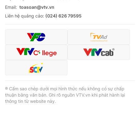
Email:
toasoan@vtv.vn
Liên hệ quảng cáo:
(024) 626 79595
® Cấm sao chép dưới mọi hình thức nếu không có sự chấp
thuận bằng văn bản. Ghi rõ nguồn VTV.vn khi phát hành lại
thông tin từ website này.