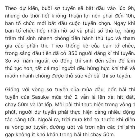
Phim VTV
Giải trí
Theo dự kiến, buổi sơ tuyển sẽ bắt đầu vào lúc 9h,
Hậu trường
nhưng do thời tiết không thuận lợi nên phải đến 10h,
Điện ảnh
ban tổ chức mới bắt đầu cuộc tuyển chọn. Ngay khi
Đời sống
Nhân vật
ban tổ chức tiếp nhận hồ sơ và phát số thứ tự, hàng
Âm nhạc
Du lịch
trăm thí sinh nhanh chóng tiến hành thủ tục và tham
Khán giả
Giáo dục
Sao
gia các phần thi. Theo thống kê của ban tổ chức,
Làm đẹp
Giải sao mai
trong sáng đầu tiên đã có 350 người đăng kí thi tuyển.
Tuyển sinh
So với năm ngoái, có đông thí sinh đến sớm để làm
Công nghệ
Chất lượng cuộc sống
thủ tục hơn, tất cả mọi người đều hừng hực khí thế và
Học trực tuyến
Hitech Công nghệ tương lai
muốn nhanh chóng được thử sức với bài thi sơ tuyển.
Giao lưu trực tuyến
Sản phẩm
Giống với vòng sơ tuyển của mùa đầu, bốn bài thi
tuyển của Sasuke mùa thứ 2 vẫn là lên xà, hít đất,
Lịch phát sóng
Thị trường
chạy 50m và lật lốp. Mỗi bài thi thực hiện trong vòng 1
Tư vấn
phút, người dự tuyển phải thực hiện càng nhiều động
tác càng tốt. Ngoài ra, trời mưa khá to trước khi diễn
Chuyên mục khác
ra vòng sơ tuyển, đường ướt và trơn nên các thí sinh
Emagazine
Podcast
gặp không ít khó khăn trong bài thi chạy 50m.