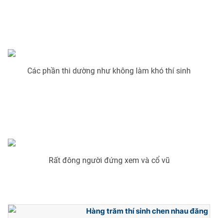
Email:
toasoan@vtv.vn
Liên hệ quảng cáo:
024-7300.7108
Các phần thi dường như không làm khó thí sinh
® Cấm sao chép dưới mọi hình thức nếu không có sự chấp
Rất đông người đứng xem và cổ vũ
thuận bằng văn bản. Ghi rõ nguồn VTV.vn khi phát hành lại
thông tin từ website này.
Hàng trăm thí sinh chen nhau đăng