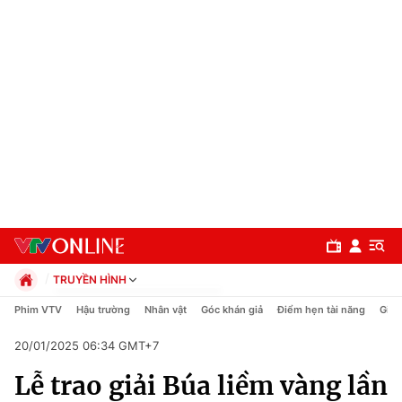
TRUYỀN HÌNH
Chính trị
Phim VTV
Hậu trường
Nhân vật
Góc khán giả
Điểm hẹn tài năng
Giải
Xã hội
20/01/2025 06:34 GMT+7
Pháp luật
Chuyên mục
Kinh tế
Lễ trao giải Búa liềm vàng lần
Thể thao