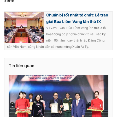
xem!
Chuẩn bị tốt nhất tổ chức Lễ trao
giải Búa Liềm Vàng lần thứ IX
THỜI BÁO VTV
VTV.vn - Giải Búa Liềm Vàng lần thứ IX là
hoạt động có ý nghĩa chính trị sâu sắc kỷ
niệm 95 năm ngày thành lập Đảng Cộng
sản Việt Nam, cùng Nhân dân cả nước mừng Xuân Ất Tỵ.
Theo dõi báo trên
Tin liên quan
Cơ quan chủ quản:
Đài Truyền hình Việt Nam
Cơ quan báo chí:
Thời báo VTV
Giấy phép hoạt động báo in và báo điện tử số 483/GP-BTTTT
cấp ngày 29/12/2023
Tổng Biên tập:
Vũ Thanh Thủy
Phó Tổng Biên tập:
Nguyễn Thị Mỹ Hạnh, Phạm Quốc Thắng,
Nguyễn Trọng Ninh
Tổng đài VTV:
024.38 355 931 - 024.38 355 932