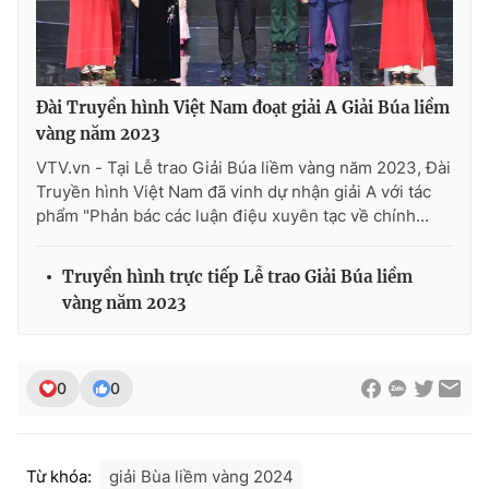
Ðiện thoại Thời báo VTV:
024.66 897 897
Email:
toasoan@vtv.vn
Liên hệ quảng cáo:
024-7300.7108
Đài Truyền hình Việt Nam đoạt giải A Giải Búa liềm
vàng năm 2023
VTV.vn - Tại Lễ trao Giải Búa liềm vàng năm 2023, Đài
Truyền hình Việt Nam đã vinh dự nhận giải A với tác
phẩm "Phản bác các luận điệu xuyên tạc về chính...
Truyền hình trực tiếp Lễ trao Giải Búa liềm
vàng năm 2023
® Cấm sao chép dưới mọi hình thức nếu không có sự chấp
0
0
thuận bằng văn bản. Ghi rõ nguồn VTV.vn khi phát hành lại
thông tin từ website này.
Từ khóa:
giải Bùa liềm vàng 2024