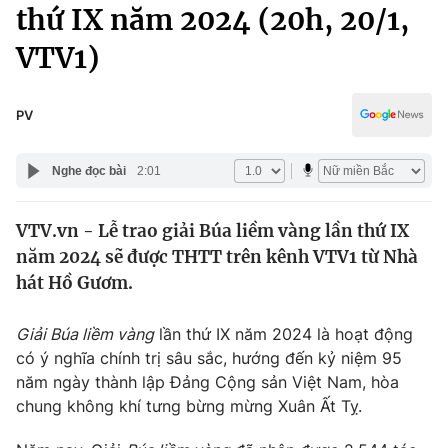
Chính trị
thứ IX năm 2024 (20h, 20/1,
Truyền hình
VTV1)
Văn hóa - Giải trí
Xã hội
Y tế
Đời sống
PV
Pháp luật
Công nghệ
Giáo dục
Nghe đọc bài
2:01
Y tế
VTV.vn - Lễ trao giải Búa liềm vàng lần thứ IX
Thế giới
năm 2024 sẽ được THTT trên kênh VTV1 từ Nhà
Tin tức
hát Hồ Gươm.
Kinh tế
Thế giới đó đây
Giải Búa liềm vàng
lần thứ IX năm 2024 là hoạt động
Tài chính
Dữ liệu và đời sống
có ý nghĩa chính trị sâu sắc, hướng đến kỷ niệm 95
Câu chuyện quốc tế
Thị trường
năm ngày thành lập Đảng Cộng sản Việt Nam, hòa
chung không khí tưng bừng mừng Xuân Ất Tỵ.
Truyền hình
Góc doanh nghiệp