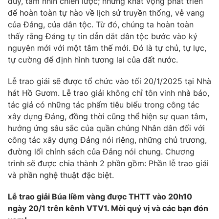
duy, tầm nhìn chiến lược; những khát vọng phát triển
để hoàn toàn tự hào về lịch sử truyền thống, vẻ vang
Photo
Infographic
của Đảng, của dân tộc. Từ đó, chúng ta hoàn toàn
thấy rằng Đảng tự tin dẫn dắt dân tộc bước vào kỷ
Video
Shorts video
nguyên mới với một tâm thế mới. Đó là tự chủ, tự lực,
tự cường để định hình tương lai của đất nước.
VTV Money
VTV Thể thao
Lễ trao giải sẽ được tổ chức vào tối 20/1/2025 tại Nhà
hát Hồ Gươm. Lễ trao giải không chỉ tôn vinh nhà báo,
VTV Sức khoẻ
Bất động sản
tác giả có những tác phẩm tiêu biểu trong công tác
xây dựng Đảng, đồng thời cũng thể hiện sự quan tâm,
hưởng ứng sâu sắc của quần chúng Nhân dân đối với
Thị trường 24h
Tấm lòng Việt
công tác xây dựng Đảng nói riêng, những chủ trương,
đường lối chính sách của Đảng nói chung. Chương
VTV4
Vươn mình bằng AI
trình sẽ được chia thành 2 phần gồm: Phần lễ trao giải
và phần nghệ thuật đặc biệt.
VTV9
VTV8
Lễ trao giải Búa liềm vàng được THTT vào 20h10
ngày 20/1 trên kênh VTV1. Mời quý vị và các bạn đón
Liên hệ tòa soạn
English