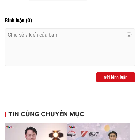
Bình luận
(
0
)
Gửi bình luận
TIN CÙNG CHUYÊN MỤC