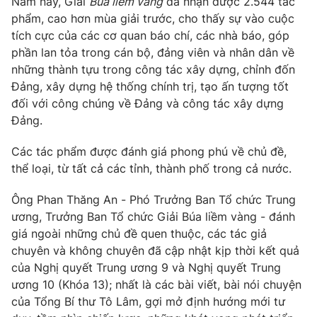
Năm nay, Giải
Búa liềm vàng
đã nhận được 2.544 tác
Phim VTV
Giải trí
phẩm, cao hơn mùa giải trước, cho thấy sự vào cuộc
Hậu trường
tích cực của các cơ quan báo chí, các nhà báo, góp
Điện ảnh
phần lan tỏa trong cán bộ, đảng viên và nhân dân về
Đời sống
Nhân vật
những thành tựu trong công tác xây dựng, chỉnh đốn
Âm nhạc
Du lịch
Đảng, xây dựng hệ thống chính trị, tạo ấn tượng tốt
Khán giả
Giáo dục
Sao
đối với công chúng về Đảng và công tác xây dựng
Làm đẹp
Giải sao mai
Đảng.
Tuyển sinh
Công nghệ
Chất lượng cuộc sống
Các tác phẩm được đánh giá phong phú về chủ đề,
Học trực tuyến
Hitech Công nghệ tương lai
thể loại, từ tất cả các tỉnh, thành phố trong cả nước.
Giao lưu trực tuyến
Sản phẩm
Ông Phan Thăng An - Phó Trưởng Ban Tổ chức Trung
ương, Trưởng Ban Tổ chức Giải Búa liềm vàng - đánh
Lịch phát sóng
Thị trường
giá ngoài những chủ đề quen thuộc, các tác giả
chuyên và không chuyên đã cập nhật kịp thời kết quả
Tư vấn
của Nghị quyết Trung ương 9 và Nghị quyết Trung
Chuyên mục khác
ương 10 (Khóa 13); nhất là các bài viết, bài nói chuyện
Emagazine
Podcast
của Tổng Bí thư Tô Lâm, gợi mở định hướng mới tư