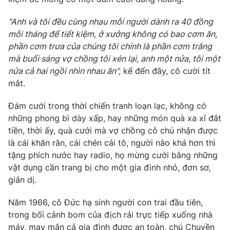
Photo
Infographic
"Anh và tôi đều cùng nhau mỗi người dành ra 40 đồng
mỗi tháng để tiết kiệm, ở xưởng không có bao cơm ăn,
Video
phần cơm trưa của chúng tôi chính là phần cơm trắng
Shorts video
mà buổi sáng vợ chồng tôi xén lại, anh một nửa
,
tôi một
nửa cả hai ngồi nhìn nhau ăn",
kể đến đây, cô cười tít
VTV Money
VTV Thể thao
mắt.
VTV Sức khoẻ
Đám cưới trong thời chiến tranh loạn lạc, không có
Bất động sản
những phong bì dày xấp, hay những món quà xa xỉ đắt
tiền, thời ấy, quà cưới mà vợ chồng cô chú nhận được
Thị trường 24h
Tấm lòng Việt
là cái khăn rằn, cái chén cái tô, người nào khá hơn thì
tặng phích nước hay radio, họ mừng cưới bằng những
VTV4
Vươn mình bằng AI
vật dụng cần trang bị cho một gia đình nhỏ, đơn sơ,
giản dị.
VTV9
VTV8
Năm 1966, cô Đức hạ sinh người con trai đầu tiên,
trong bối cảnh bom của địch rải trực tiếp xuống nhà
Liên hệ tòa soạn
English
máy, may mắn cả gia đình được an toàn, chú Chuyền