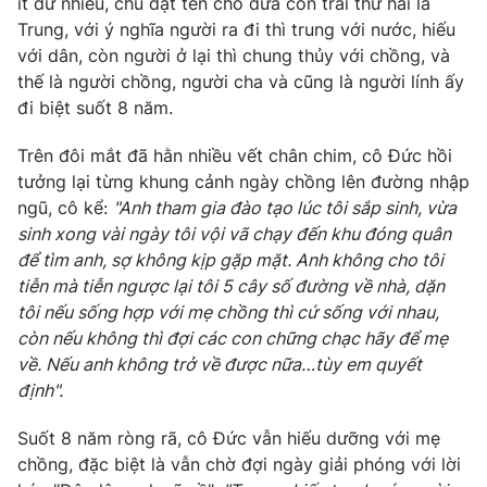
ít dữ nhiều, chú đặt tên cho đứa con trai thứ hai là
Email:
toasoan@vtv.vn
Trung, với ý nghĩa người ra đi thì trung với nước, hiếu
Liên hệ quảng cáo:
024-7300.7108
với dân, còn người ở lại thì chung thủy với chồng, và
thế là người chồng, người cha và cũng là người lính ấy
đi biệt suốt 8 năm.
Trên đôi mắt đã hằn nhiều vết chân chim, cô Đức hồi
tưởng lại từng khung cảnh ngày chồng lên đường nhập
ngũ, cô kể:
"Anh tham gia đào tạo lúc tôi sắp sinh, vừa
sinh xong vài ngày tôi vội vã chạy đến khu đóng quân
để tìm anh, sợ không kịp
gặp mặt
. Anh không cho tôi
tiễn mà tiễn ngược lại tôi 5 cây số đường về nhà, dặn
tôi nếu sống hợp với mẹ chồng thì cứ sống với nhau,
còn nếu không thì đợi các con chững chạc hãy để mẹ
® Cấm sao chép dưới mọi hình thức nếu không có sự chấp
thuận bằng văn bản. Ghi rõ nguồn VTV.vn khi phát hành lại
về
. N
ếu anh không trở về được nữa…tùy em quyết
thông tin từ website này.
định".
Suốt 8 năm ròng rã, cô Đức vẫn hiếu dưỡng với mẹ
chồng, đặc biệt là vẫn chờ đợi ngày giải phóng với lời