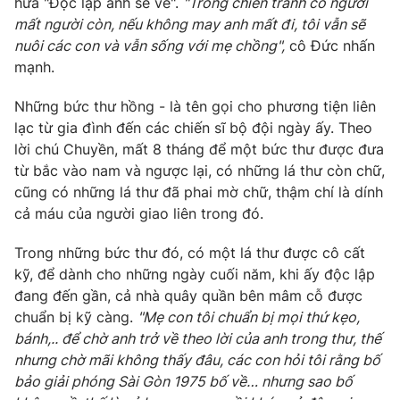
hứa "Độc lập anh sẽ về".
"Trong chiến tranh có người
mất người còn, nếu không may anh mất đi, tôi vẫn sẽ
nuôi các con và vẫn sống với mẹ chồng",
cô Đức nhấn
mạnh.
Những bức thư hồng - là tên gọi cho phương tiện liên
lạc từ gia đình đến các chiến sĩ bộ đội ngày ấy. Theo
lời chú Chuyền, mất 8 tháng để một bức thư được đưa
từ bắc vào nam và ngược lại, có những lá thư còn chữ,
cũng có những lá thư đã phai mờ chữ, thậm chí là dính
cả máu của người giao liên trong đó.
Trong những bức thư đó, có một lá thư được cô cất
kỹ, để dành cho những ngày cuối năm, khi ấy độc lập
đang đến gần, cả nhà quây quần bên mâm cỗ được
chuẩn bị kỹ càng.
"Mẹ con tôi chuẩn bị mọi thứ kẹo,
bánh,.. để chờ anh trở về theo lời của anh trong thư, thế
nhưng chờ mãi không thấy đâu, các con hỏi tôi rằng bố
bảo giải phóng Sài Gòn 1975 bố về…
nhưng sa
o
bố