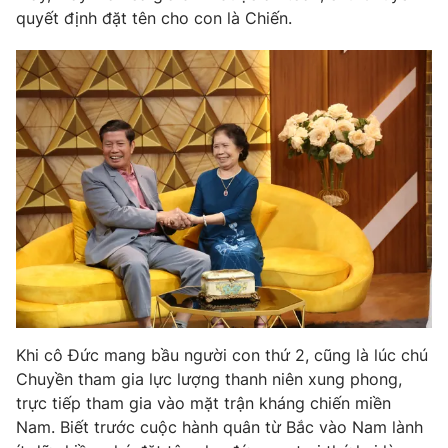
quyết định đặt tên cho con là Chiến.
THỜI BÁO VTV
Theo dõi báo trên
Cơ quan chủ quản:
Đài Truyền hình Việt Nam
Cơ quan báo chí:
Thời báo VTV
Giấy phép hoạt động báo in và báo điện tử số 483/GP-BTTTT
cấp ngày 29/12/2023
Tổng Biên tập:
Vũ Thanh Thủy
Phó Tổng Biên tập:
Nguyễn Thị Mỹ Hạnh, Phạm Quốc Thắng,
Khi cô Đức mang bầu người con thứ 2, cũng là lúc chú
Nguyễn Trọng Ninh
Chuyền tham gia lực lượng thanh niên xung phong,
Tổng đài VTV:
024.38 355 931 - 024.38 355 932
trực tiếp tham gia vào mặt trận kháng chiến miền
Ðiện thoại Thời báo VTV:
024.66 897 897
Nam. Biết trước cuộc hành quân từ Bắc vào Nam lành