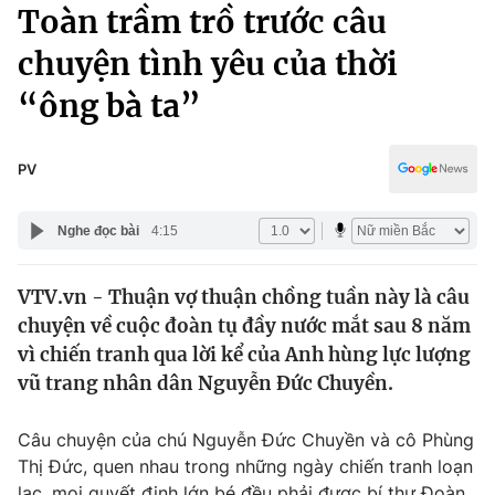
Chính trị
Toàn trầm trồ trước câu
Truyền hình
chuyện tình yêu của thời
Văn hóa - Giải trí
Xã hội
Y tế
“ông bà ta”
Đời sống
Pháp luật
Công nghệ
Giáo dục
PV
Y tế
Nghe đọc bài
4:15
Thế giới
VTV.vn - Thuận vợ thuận chồng tuần này là câu
Tin tức
chuyện về cuộc đoàn tụ đầy nước mắt sau 8 năm
Kinh tế
Thế giới đó đây
vì chiến tranh qua lời kể của Anh hùng lực lượng
Tài chính
vũ trang nhân dân Nguyễn Đức Chuyền.
Dữ liệu và đời sống
Câu chuyện quốc tế
Thị trường
Câu chuyện của chú Nguyễn Đức Chuyền và cô Phùng
Truyền hình
Góc doanh nghiệp
Thị Đức, quen nhau trong những ngày chiến tranh loạn
lạc, mọi quyết định lớn bé đều phải được bí thư Đoàn