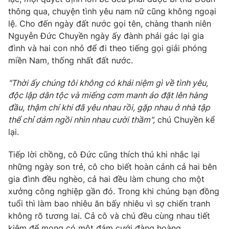
Phim VTV
Giải trí
thông qua, chuyện tình yêu nam nữ cũng không ngoại
Hậu trường
lệ. Cho đến ngày đất nước gọi tên, chàng thanh niên
Điện ảnh
Nguyễn Đức Chuyền ngày ấy đành phải gác lại gia
Đời sống
Nhân vật
đình và hai con nhỏ để đi theo tiếng gọi giải phóng
Âm nhạc
miền Nam, thống nhất đất nước.
Du lịch
Khán giả
Giáo dục
Sao
Làm đẹp
"Thời ấy chúng tôi không có khái niệm gì về tình yêu,
Giải sao mai
Tuyển sinh
độc lập dân tộc và miếng cơm manh áo đặt lên hàng
Công nghệ
Chất lượng cuộc sống
đầu, thậm chí khi đã yêu nhau rồi, gặp nhau ở nhà tập
Học trực tuyến
thể chỉ dám ngồi nhìn nhau cười thầm",
chú Chuyền kể
Hitech Công nghệ tương lai
Giao lưu trực tuyến
lại.
Sản phẩm
Tiếp lời chồng, cô Đức cũng thích thú khi nhắc lại
Lịch phát sóng
Thị trường
những ngày son trẻ, cô cho biết hoàn cảnh cả hai bên
gia đình đều nghèo, cả hai đều làm chung cho một
Tư vấn
xưởng công nghiệp gần đó. Trong khi chúng bạn đồng
Chuyên mục khác
tuổi thì làm bao nhiêu ăn bấy nhiêu vì sợ chiến tranh
Emagazine
không rõ tương lai. Cả cô và chú đều cùng nhau tiết
Podcast
kiệm để mong có một đám cưới đàng hoàng.