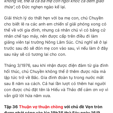
không về, thế là cả ba mẹ con ngồi khóc cả đêm giao
thừa",
cô Đức nghẹn ngào kể lại.
Giải thích lý do thất hẹn với ba mẹ con, chú Chuyền
cho biết lẽ ra các anh em chiến sĩ giải phóng xong có
thể về với gia đình, nhưng cá nhân chú vì có bằng cử
nhân chế tạo máy, nên được cấp trên điều đi làm
giảng viên tại trường Nông Lâm Súc. Chú nghĩ sẽ ở lại
trước sau đó sẽ đón mẹ con vào sau, vì nếu làm ở đây
sau này sẽ có tương lai cho con.
Tháng 3/1976, sau khi nhận được điện đàm từ gia đình
hối thúc, chú Chuyền không thể ở thêm được nữa mà
lập tức trở về Bắc. Gia đình đoàn tụ trong nước mắt
sau 8 năm xa cách. Cả hai lần lượt có thêm hai người
con được chú đặt tên là Hiếu và Thảo để cảm ơn vợ vì
vẫn giữ lời hứa năm xưa.
Tập 36
Thuận vợ thuận chồng
với chủ đề Vẹn tròn
được phát sóng vào lúc 19h35 thứ Sáu ngày 16/9