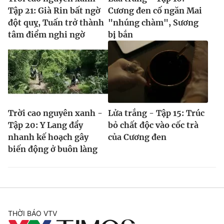
Tập 21: Già Rin bất ngờ
Cương đen cố ngăn Mai
đột quỵ, Tuấn trở thành
"nhúng chàm", Sương
tâm điểm nghi ngờ
bị bắn
Trời cao nguyên xanh -
Lửa trắng - Tập 15: Trúc
Tập 20: Y Lang đẩy
bỏ chất độc vào cốc trà
nhanh kế hoạch gây
của Cương đen
biến động ở buôn làng
THỜI BÁO VTV