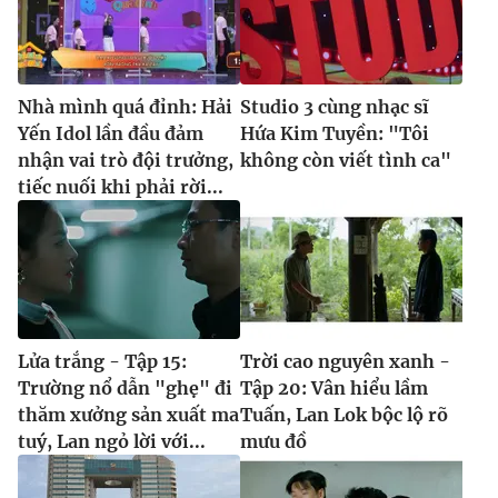
Nhà mình quá đỉnh: Hải
Studio 3 cùng nhạc sĩ
Yến Idol lần đầu đảm
Hứa Kim Tuyền: "Tôi
nhận vai trò đội trưởng,
không còn viết tình ca"
tiếc nuối khi phải rời...
Lửa trắng - Tập 15:
Trời cao nguyên xanh -
Trường nổ dẫn "ghẹ" đi
Tập 20: Vân hiểu lầm
thăm xưởng sản xuất ma
Tuấn, Lan Lok bộc lộ rõ
tuý, Lan ngỏ lời với...
mưu đồ