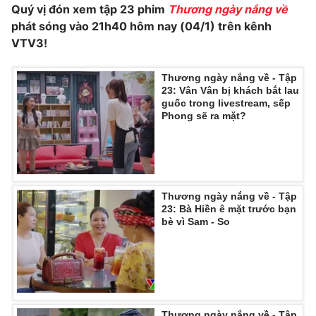
Ðiện thoại Thời báo VTV:
024.66 897 897
Quý vị đón xem tập 23 phim
Thương ngày nắng về
phát sóng vào 21h40 hôm nay (04/1) trên kênh
Email:
toasoan@vtv.vn
VTV3!
Liên hệ quảng cáo:
024-7300.7108
Thương ngày nắng về - Tập
23: Vân Vân bị khách bắt lau
guốc trong livestream, sếp
Phong sẽ ra mặt?
Thương ngày nắng về - Tập
23: Bà Hiền ê mặt trước bạn
bè vì Sam - So
® Cấm sao chép dưới mọi hình thức nếu không có sự chấp
thuận bằng văn bản. Ghi rõ nguồn VTV.vn khi phát hành lại
thông tin từ website này.
Thương ngày nắng về - Tập