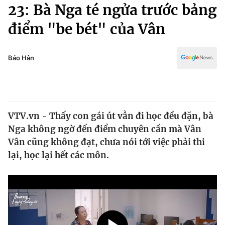
Chính trị
23: Bà Nga té ngửa trước bảng
Truyền hình
điểm "be bét" của Vân
Văn hóa - Giải trí
Xã hội
Y tế
Đời sống
Bảo Hân
Pháp luật
Công nghệ
Giáo dục
Y tế
VTV.vn - Thấy con gái út vẫn đi học đều đặn, bà
Thế giới
Nga không ngờ đến điểm chuyên cần mà Vân
Tin tức
Vân cũng không đạt, chưa nói tới việc phải thi
Kinh tế
lại, học lại hết các môn.
Thế giới đó đây
Tài chính
Dữ liệu và đời sống
Câu chuyện quốc tế
Thị trường
Truyền hình
Góc doanh nghiệp