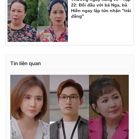
22: Đối đầu với bà Nga, bà
Hiền ngay lập tức nhận "trái
đắng"
Tin liên quan