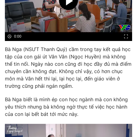
Phim VTV
Giải trí
Hậu trường
Điện ảnh
Đời sống
Nhân vật
Âm nhạc
Du lịch
0:00
Khán giả
Giáo dục
Sao
Làm đẹp
Bà Nga (NSƯT Thanh Quý) cầm trong tay kết quả học
Giải sao mai
Tuyển sinh
tập của con gái út Vân Vân (Ngọc Huyền) mà không
Công nghệ
Chất lượng cuộc sống
thể tin nổi. Ngày nào con cũng đi học đầy đủ mà điểm
Học trực tuyến
chuyên cần không đạt. Không chỉ vậy, có hơn chục
Hitech Công nghệ tương lai
Giao lưu trực tuyến
môn mà Vân hết thi lại, lại học lại, đến giáo viên ở
Sản phẩm
trường cũng phải ngán ngẩm.
Lịch phát sóng
Thị trường
Bà Nga biết là mình ép con học ngành mà con không
yêu thích nhưng bà không ngờ thực tế việc học hành
Tư vấn
của con lại bết bát tới mức này.
Chuyên mục khác
Emagazine
Podcast