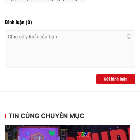
Bình luận
(
0
)
Gửi bình luận
TIN CÙNG CHUYÊN MỤC