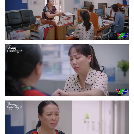
Photo
Infographic
Video
Shorts video
VTV Money
VTV Thể thao
VTV Sức khoẻ
Bất động sản
Thị trường 24h
Tấm lòng Việt
VTV4
Vươn mình bằng AI
VTV9
VTV8
Liên hệ tòa soạn
English