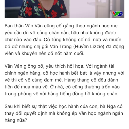
Bản thân Vân Vân cũng cố gắng theo ngành học mẹ
THỜI BÁO VTV
yêu cầu dù vô cùng chán nản, hầu như không được
chữ nào vào đâu. Cô từng không cố nổi nữa và muốn
bỏ dở nhưng chị gái Vân Trang (Huyền Lizzie) đã động
viên và khuyên nên cố nốt năm cuối.
Theo dõi báo trên
Vân Vân giống bố, yêu thích hội họa. Với ngành tài
Cơ quan chủ quản:
Đài Truyền hình Việt Nam
chính ngân hàng, cô học hành bết bát là vậy nhưng với
vẽ thì cô vô cùng đam mê. Hàng tháng cô đều dành
Cơ quan báo chí:
Thời báo VTV
tiền để mua màu vẽ. Ở nhà, cô cũng thường trốn vào
Giấy phép hoạt động báo in và báo điện tử số 483/GP-BTTTT
trong phòng vẽ vời hàng tiếng đồng hồ không chán.
cấp ngày 29/12/2023
Tổng Biên tập:
Vũ Thanh Thủy
Sau khi biết sự thật việc học hành của con, bà Nga có
Phó Tổng Biên tập:
Nguyễn Thị Mỹ Hạnh, Phạm Quốc Thắng,
thay đổi quyết định mà không ép Vân học ngành ngân
Nguyễn Trọng Ninh
hàng nữa?
Tổng đài VTV:
024.38 355 931 - 024.38 355 932