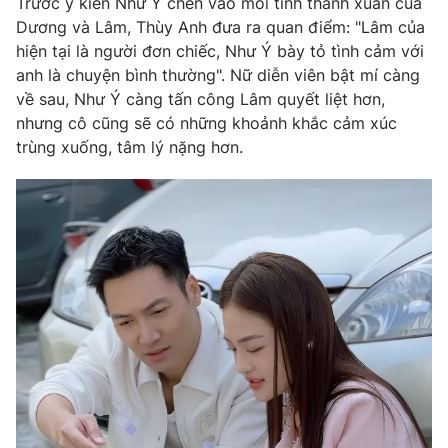
Email:
toasoan@vtv.vn
Trước ý kiến Như Ý chen vào mối tình thanh xuân của
Dương và Lâm, Thùy Anh đưa ra quan điểm: "Lâm của
Liên hệ quảng cáo:
024-7300.7108
hiện tại là người đơn chiếc, Như Ý bày tỏ tình cảm với
anh là chuyện bình thường". Nữ diễn viên bật mí càng
về sau, Như Ý càng tấn công Lâm quyết liệt hơn,
nhưng cô cũng sẽ có những khoảnh khắc cảm xúc
trùng xuống, tâm lý nặng hơn.
® Cấm sao chép dưới mọi hình thức nếu không có sự chấp
thuận bằng văn bản. Ghi rõ nguồn VTV.vn khi phát hành lại
thông tin từ website này.