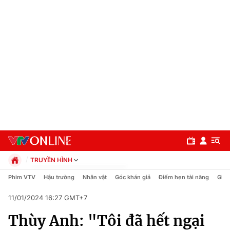
TRUYỀN HÌNH
Chính trị
Phim VTV
Hậu trường
Nhân vật
Góc khán giả
Điểm hẹn tài năng
Giải
Xã hội
11/01/2024 16:27 GMT+7
Pháp luật
Chuyên mục
Kinh tế
Thùy Anh: "Tôi đã hết ngại
Thể thao