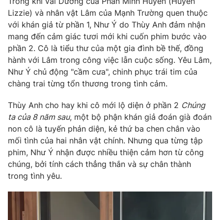
Trong khi vai Dương của Phan Minh Huyền (Huyền
Phim VTV
Giải trí
Lizzie) và nhân vật Lâm của Mạnh Trường quen thuộc
Hậu trường
với khán giả từ phần 1, Như Ý do Thùy Anh đảm nhận
Điện ảnh
mang đến cảm giác tươi mới khi cuốn phim bước vào
Đời sống
Nhân vật
phần 2. Cô là tiểu thư của một gia đình bề thế, đồng
Âm nhạc
Du lịch
hành với Lâm trong công việc lẫn cuộc sống. Yêu Lâm,
Khán giả
Giáo dục
Sao
Như Ý chủ động "cầm cưa", chinh phục trái tim của
Làm đẹp
Giải sao mai
chàng trai từng tổn thương trong tình cảm.
Tuyển sinh
Công nghệ
Chất lượng cuộc sống
Thùy Anh cho hay khi cô mới lộ diện ở phần 2
Chúng
Học trực tuyến
Hitech Công nghệ tương lai
ta của 8 năm sau
, một bộ phận khán giả đoán già đoán
Giao lưu trực tuyến
non cô là tuyến phản diện, kẻ thứ ba chen chân vào
Sản phẩm
mối tình của hai nhân vật chính. Nhưng qua từng tập
phim, Như Ý nhận được nhiều thiện cảm hơn từ công
Lịch phát sóng
Thị trường
chúng, bởi tính cách thẳng thắn và sự chân thành
Tư vấn
trong tình yêu.
Chuyên mục khác
Emagazine
Podcast