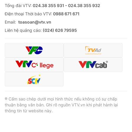
Tổng đài VTV:
024.38 355 931 - 024.38 355 932
Ðiện thoại Thời báo VTV:
0988 671 671
Email:
toasoan@vtv.vn
Liên hệ quảng cáo:
(024) 626 79595
® Cấm sao chép dưới mọi hình thức nếu không có sự chấp
thuận bằng văn bản. Ghi rõ nguồn VTV.vn khi phát hành lại
thông tin từ website này.