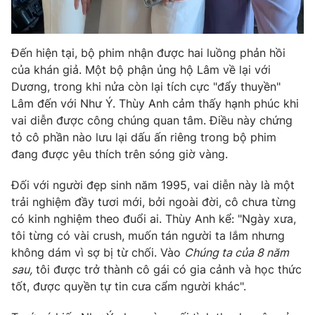
Đến hiện tại, bộ phim nhận được hai luồng phản hồi
THỜI BÁO VTV
của khán giả. Một bộ phận ủng hộ Lâm về lại với
Dương, trong khi nửa còn lại tích cực "đẩy thuyền"
Lâm đến với Như Ý. Thùy Anh cảm thấy hạnh phúc khi
Theo dõi báo trên
vai diễn được công chúng quan tâm. Điều này chứng
tỏ cô phần nào lưu lại dấu ấn riêng trong bộ phim
Cơ quan chủ quản:
Đài Truyền hình Việt Nam
đang được yêu thích trên sóng giờ vàng.
Cơ quan báo chí:
Thời báo VTV
Đối với người đẹp sinh năm 1995, vai diễn này là một
Giấy phép hoạt động báo in và báo điện tử số 483/GP-BTTTT
trải nghiệm đầy tươi mới, bởi ngoài đời, cô chưa từng
cấp ngày 29/12/2023
có kinh nghiệm theo đuổi ai. Thùy Anh kể: "Ngày xưa,
Tổng Biên tập:
Vũ Thanh Thủy
tôi từng có vài crush, muốn tán người ta lắm nhưng
Phó Tổng Biên tập:
Nguyễn Thị Mỹ Hạnh, Phạm Quốc Thắng,
không dám vì sợ bị từ chối. Vào
Chúng ta của 8 năm
Nguyễn Trọng Ninh
sau,
tôi được trở thành cô gái có gia cảnh và học thức
Tổng đài VTV:
024.38 355 931 - 024.38 355 932
tốt, được quyền tự tin cưa cẩm người khác".
Ðiện thoại Thời báo VTV:
024.66 897 897