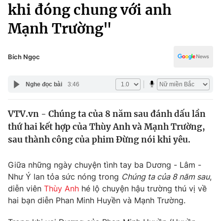
Chính trị
khi đóng chung với anh
Truyền hình
Mạnh Trường"
Văn hóa - Giải trí
Xã hội
Y tế
Đời sống
Bích Ngọc
Pháp luật
Công nghệ
Giáo dục
Nghe đọc bài
3:46
Y tế
VTV.vn - Chúng ta của 8 năm sau đánh dấu lần
Thế giới
thứ hai kết hợp của Thùy Anh và Mạnh Trường,
Tin tức
sau thành công của phim Đừng nói khi yêu.
Kinh tế
Thế giới đó đây
Giữa những ngày chuyện tình tay ba Dương - Lâm -
Tài chính
Dữ liệu và đời sống
Như Ý lan tỏa sức nóng trong
Chúng ta của 8 năm sau
,
Câu chuyện quốc tế
Thị trường
diễn viên
Thùy Anh
hé lộ chuyện hậu trường thú vị về
hai bạn diễn Phan Minh Huyền và Mạnh Trường.
Truyền hình
Góc doanh nghiệp