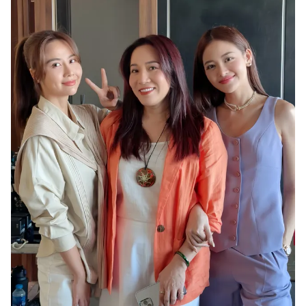
Photo
Infographic
Video
Shorts video
VTV Money
VTV Thể thao
VTV Sức khoẻ
Bất động sản
Thị trường 24h
Tấm lòng Việt
VTV4
Vươn mình bằng AI
VTV9
VTV8
Liên hệ tòa soạn
English