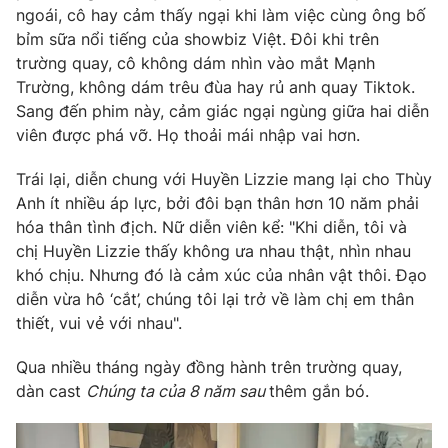
ngoái, cô hay cảm thấy ngại khi làm việc cùng ông bố
bỉm sữa nổi tiếng của showbiz Việt. Đôi khi trên
trường quay, cô không dám nhìn vào mắt Mạnh
Trường, không dám trêu đùa hay rủ anh quay Tiktok.
Sang đến phim này, cảm giác ngại ngùng giữa hai diễn
viên được phá vỡ. Họ thoải mái nhập vai hơn.
Trái lại, diễn chung với Huyền Lizzie mang lại cho Thùy
Anh ít nhiều áp lực, bởi đôi bạn thân hơn 10 năm phải
hóa thân tình địch. Nữ diễn viên kể: "Khi diễn, tôi và
chị Huyền Lizzie thấy không ưa nhau thật, nhìn nhau
khó chịu. Nhưng đó là cảm xúc của nhân vật thôi. Đạo
diễn vừa hô ‘cắt’, chúng tôi lại trở về làm chị em thân
thiết, vui vẻ với nhau".
Qua nhiều tháng ngày đồng hành trên trường quay,
dàn cast
Chúng ta của 8 năm sau
thêm gắn bó.