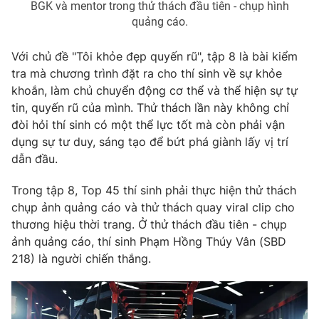
BGK và mentor trong thử thách đầu tiên - chụp hình
quảng cáo.
Photo
Infographic
Với chủ đề "Tôi khỏe đẹp quyến rũ", tập 8 là bài kiểm
Video
Shorts video
tra mà chương trình đặt ra cho thí sinh về sự khỏe
khoắn, làm chủ chuyển động cơ thể và thể hiện sự tự
VTV Money
VTV Thể thao
tin, quyến rũ của mình. Thử thách lần này không chỉ
đòi hỏi thí sinh có một thể lực tốt mà còn phải vận
dụng sự tư duy, sáng tạo để bứt phá giành lấy vị trí
VTV Sức khoẻ
Bất động sản
dẫn đầu.
Thị trường 24h
Tấm lòng Việt
Trong tập 8, Top 45 thí sinh phải thực hiện thử thách
chụp ảnh quảng cáo và thử thách quay viral clip cho
thương hiệu thời trang. Ở thử thách đầu tiên - chụp
VTV4
Vươn mình bằng AI
ảnh quảng cáo, thí sinh Phạm Hồng Thúy Vân (SBD
218) là người chiến thắng.
VTV9
VTV8
Liên hệ tòa soạn
English