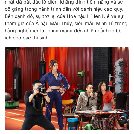
Phim VTV
nhất đã bắt đầu lộ diện, khẳng định tiềm năng và sự
Giải trí
cố gắng trong hành trình đến với danh hiệu cao quý.
Hậu trường
Bên cạnh đó, sự trở lại của Hoa hậu H’Hen Niê và sự
Điện ảnh
tham gia của Á hậu Mâu Thủy, siêu mẫu Minh Tú trong
Đời sống
Nhân vật
hàng nghế mentor cũng mang đến nhiều bài học bổ
Âm nhạc
Du lịch
Khán giả
ích cho các thí sinh.
Giáo dục
Sao
Làm đẹp
Giải sao mai
Tuyển sinh
Công nghệ
Chất lượng cuộc sống
Học trực tuyến
Hitech Công nghệ tương lai
Giao lưu trực tuyến
Sản phẩm
Lịch phát sóng
Thị trường
Tư vấn
Chuyên mục khác
Emagazine
Podcast