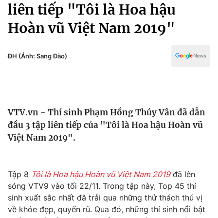
Chính trị
liên tiếp "Tôi là Hoa hậu
Truyền hình
Hoàn vũ Việt Nam 2019"
Văn hóa - Giải trí
Xã hội
Y tế
Đời sống
ĐH (Ảnh: Sang Đào)
Pháp luật
Công nghệ
Giáo dục
Y tế
VTV.vn - Thí sinh Phạm Hồng Thúy Vân đã dẫn
Thế giới
đầu 3 tập liên tiếp của "Tôi là Hoa hậu Hoàn vũ
Tin tức
Việt Nam 2019".
Kinh tế
Thế giới đó đây
Tài chính
Dữ liệu và đời sống
Tập 8
Tôi là Hoa hậu Hoàn vũ Việt Nam 2019
đã lên
Câu chuyện quốc tế
Thị trường
sóng VTV9 vào tối 22/11. Trong tập này, Top 45 thí
sinh xuất sắc nhất đã trải qua những thử thách thú vị
Truyền hình
Góc doanh nghiệp
về khỏe đẹp, quyến rũ. Qua đó, những thí sinh nổi bật