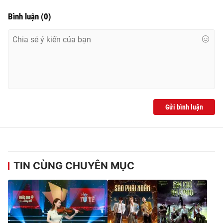
Bình luận
(
0
)
Gửi bình luận
TIN CÙNG CHUYÊN MỤC