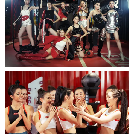
THỜI BÁO VTV
Theo dõi báo trên
Cơ quan chủ quản:
Đài Truyền hình Việt Nam
Cơ quan báo chí:
Thời báo VTV
Giấy phép hoạt động báo in và báo điện tử số 483/GP-BTTTT
cấp ngày 29/12/2023
Tổng Biên tập:
Vũ Thanh Thủy
Phó Tổng Biên tập:
Nguyễn Thị Mỹ Hạnh, Phạm Quốc Thắng,
Nguyễn Trọng Ninh
Tổng đài VTV:
024.38 355 931 - 024.38 355 932
Ðiện thoại Thời báo VTV:
024.66 897 897