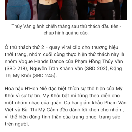
Email:
toasoan@vtv.vn
Liên hệ quảng cáo:
024-7300.7108
Thúy Vân giành chiến thắng sau thử thách đầu tiên -
chụp hình quảng cáo.
Ở thử thách thứ 2 - quay viral clip cho thương hiệu
thời trang, nhóm cuối cùng thực hiện thử thách này là
nhóm Vogue Hands Dance của Phạm Hồng Thúy Vân
(SBD 218), Nguyễn Trần Khánh Vân (SBD 202), Đặng
Thị Mỹ Khôi (SBD 245).
Hoa hậu H’Hen Niê đặc biệt thích sự thể hiện của Mỹ
® Cấm sao chép dưới mọi hình thức nếu không có sự chấp
Khôi vì sự tự tin. Mỹ Khôi bật mí từng theo diễn cho
thuận bằng văn bản. Ghi rõ nguồn VTV.vn khi phát hành lại
một nhóm nhạc của quận. Cả hai giám khảo Phạm Văn
thông tin từ website này.
Việt và Bùi Thị Mỹ Cảnh đều dành lời khen cho nhóm,
vì thể hiện đúng tinh thần của trang phục, trang sức
trên người.