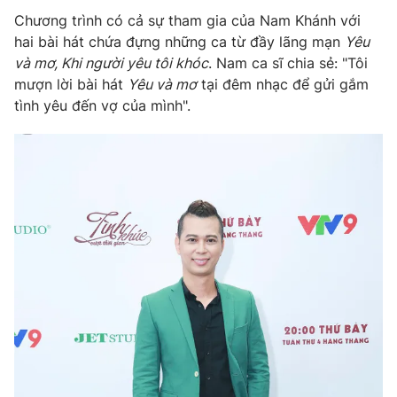
Chương trình có cả sự tham gia của Nam Khánh với
hai bài hát chứa đựng những ca từ đầy lãng mạn
Yêu
và mơ, Khi người yêu tôi khóc
. Nam ca sĩ chia sẻ: "Tôi
mượn lời bài hát
Yêu và mơ
tại đêm nhạc để gửi gắm
THỜI BÁO VTV
tình yêu đến vợ của mình".
Theo dõi báo trên
Cơ quan chủ quản:
Đài Truyền hình Việt Nam
Cơ quan báo chí:
Thời báo VTV
Giấy phép hoạt động báo in và báo điện tử số 483/GP-BTTTT
cấp ngày 29/12/2023
Tổng Biên tập:
Vũ Thanh Thủy
Phó Tổng Biên tập:
Nguyễn Thị Mỹ Hạnh, Phạm Quốc Thắng,
Nguyễn Trọng Ninh
Tổng đài VTV:
024.38 355 931 - 024.38 355 932