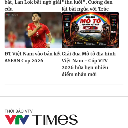
bắt, Lan Lok bất ngờ giải
"thu lưới", Cương đen
cứu
lật bài ngửa với Trúc
ĐT Việt Nam vào bán kết
Giải đua Mô tô địa hình
ASEAN Cup 2026
Việt Nam - Cúp VTV
2026 hứa hẹn nhiều
điểm nhấn mới
THỜI BÁO VTV