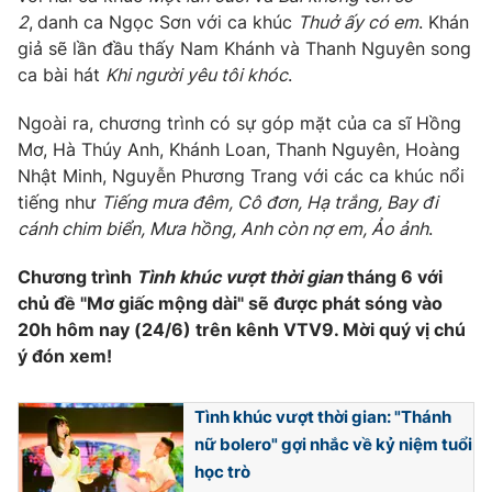
2
,
danh ca Ngọc Sơn với ca khúc
Thuở ấy có em
. Khán
giả sẽ lần đầu thấy Nam Khánh và Thanh Nguyên song
ca bài hát
Khi người yêu tôi khóc
.
Ngoài ra, chương trình có sự góp mặt của ca sĩ Hồng
Mơ, Hà Thúy Anh, Khánh Loan, Thanh Nguyên, Hoàng
Nhật Minh, Nguyễn Phương Trang với các ca khúc nổi
tiếng như
Tiếng mưa đêm, Cô đơn, Hạ trắng, Bay đi
cánh chim biển, Mưa hồng, Anh còn nợ em, Ảo ảnh
.
Chương trình
Tình khúc vượt thời gian
tháng 6 với
chủ đề "Mơ giấc mộng dài" sẽ được phát sóng vào
20h hôm nay (24/6) trên kênh VTV9. Mời quý vị chú
ý đón xem!
Tình khúc vượt thời gian: "Thánh
nữ bolero" gợi nhắc về kỷ niệm tuổi
học trò