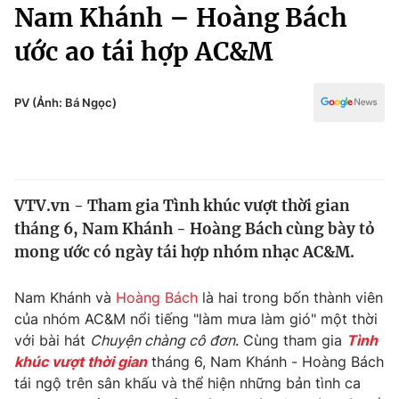
Chính trị
Nam Khánh – Hoàng Bách
Truyền hình
ước ao tái hợp AC&M
Văn hóa - Giải trí
Xã hội
Y tế
Đời sống
PV (Ảnh: Bá Ngọc)
Pháp luật
Công nghệ
Giáo dục
Y tế
VTV.vn - Tham gia Tình khúc vượt thời gian
Thế giới
tháng 6, Nam Khánh - Hoàng Bách cùng bày tỏ
Tin tức
mong ước có ngày tái hợp nhóm nhạc AC&M.
Kinh tế
Thế giới đó đây
Nam Khánh và
Hoàng Bách
là hai trong bốn thành viên
Tài chính
Dữ liệu và đời sống
của nhóm AC&M nổi tiếng "làm mưa làm gió" một thời
Câu chuyện quốc tế
Thị trường
với bài hát
Chuyện chàng cô đơn
. Cùng tham gia
Tình
khúc vượt thời gian
tháng 6, Nam Khánh - Hoàng Bách
Truyền hình
Góc doanh nghiệp
tái ngộ trên sân khấu và thể hiện những bản tình ca