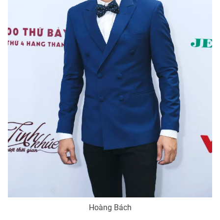
Photo
Infographic
Video
Shorts video
VTV Money
VTV Thể thao
VTV Sức khoẻ
Bất động sản
Thị trường 24h
Tấm lòng Việt
VTV4
Vươn mình bằng AI
VTV9
VTV8
Hoàng Bách
Liên hệ tòa soạn
English