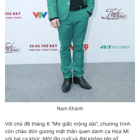
Ðiện thoại Thời báo VTV:
024.66 897 897
Email:
toasoan@vtv.vn
Liên hệ quảng cáo:
024-7300.7108
Nam Khánh
® Cấm sao chép dưới mọi hình thức nếu không có sự chấp
thuận bằng văn bản. Ghi rõ nguồn VTV.vn khi phát hành lại
thông tin từ website này.
Với chủ đề tháng 6 "Mơ giấc mộng dài", chương trình
còn chào đón gương mặt thân quen danh ca Họa Mi
với hai ca khúc
Một lần cuối
và
Bài không tên số