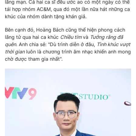
Phim VTV
lãng mạn. Cả hai ca sĩ đều ước ao có một ngày có thể
Giải trí
tái hợp nhóm AC&M, qua đó một lần nữa hát những ca
Hậu trường
khúc của nhóm dành tặng khán giả.
Điện ảnh
Đời sống
Nhân vật
Bên cạnh đó, Hoàng Bách cũng thể hiện phong cách
Âm nhạc
Du lịch
lãng tử qua hai ca khúc
Chiều tím
và
Tưởng rằng đã
Khán giả
Giáo dục
Sao
quên
. Anh chia sẻ: "Dù trình diễn ở đâu,
Tình khúc vượt
Làm đẹp
Giải sao mai
thời gian
luôn là chương trình âm nhạc khiến anh mong
Tuyển sinh
chờ được tham gia nhất".
Công nghệ
Chất lượng cuộc sống
Học trực tuyến
Hitech Công nghệ tương lai
Giao lưu trực tuyến
Sản phẩm
Lịch phát sóng
Thị trường
Tư vấn
Chuyên mục khác
Emagazine
Podcast