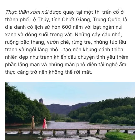
Thực thần xóm núi
được quay tại một thị trấn cổ ở
thành phố Lệ Thủy, tỉnh Chiết Giang, Trung Quốc, là
địa danh có lịch sử hơn 600 năm với bạt ngàn núi
THỜI BÁO VTV
xanh và dòng suối trong vắt. Những cây cầu nhỏ,
ruộng bậc thang, vườn chè, rừng tre, những túp lều
tranh và ngôi làng nhỏ... tạo nên khung cảnh thiên
nhiên đẹp như tranh khiến câu chuyện tình yêu thêm
Theo dõi báo trên
phần lãng mạn và những màn phô diễn tài nghệ ẩm
thực càng trở nên không thể rời mắt.
Cơ quan chủ quản:
Đài Truyền hình Việt Nam
Cơ quan báo chí:
Thời báo VTV
Giấy phép hoạt động báo in và báo điện tử số 483/GP-BTTTT
cấp ngày 29/12/2023
Tổng Biên tập:
Vũ Thanh Thủy
Phó Tổng Biên tập:
Nguyễn Thị Mỹ Hạnh, Phạm Quốc Thắng,
Nguyễn Trọng Ninh
Tổng đài VTV:
024.38 355 931 - 024.38 355 932