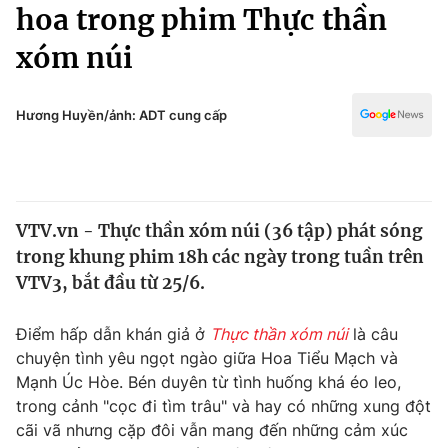
Chính trị
hoa trong phim Thực thần
Truyền hình
xóm núi
Văn hóa - Giải trí
Xã hội
Y tế
Đời sống
Hương Huyền/ảnh: ADT cung cấp
Pháp luật
Công nghệ
Giáo dục
Y tế
VTV.vn - Thực thần xóm núi (36 tập) phát sóng
Thế giới
trong khung phim 18h các ngày trong tuần trên
Tin tức
VTV3, bắt đầu từ 25/6.
Kinh tế
Thế giới đó đây
Điểm hấp dẫn khán giả ở
Thực thần xóm núi
là câu
Tài chính
Dữ liệu và đời sống
chuyện tình yêu ngọt ngào giữa Hoa Tiểu Mạch và
Câu chuyện quốc tế
Thị trường
Mạnh Úc Hòe. Bén duyên từ tình huống khá éo leo,
trong cảnh "cọc đi tìm trâu" và hay có những xung đột
Truyền hình
Góc doanh nghiệp
cãi vã nhưng cặp đôi vẫn mang đến những cảm xúc