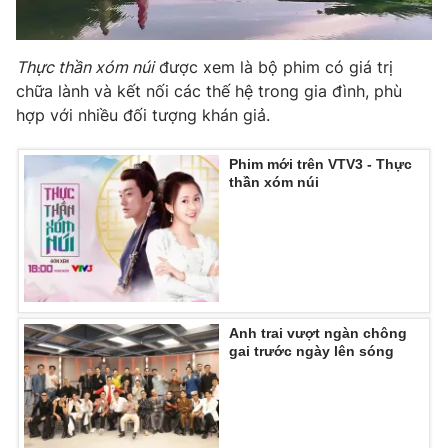
Ðiện thoại Thời báo VTV:
024.66 897 897
Email:
toasoan@vtv.vn
Thực thần xóm núi
được xem là bộ phim có giá trị
Liên hệ quảng cáo:
024-7300.7108
chữa lành và kết nối các thế hệ trong gia đình, phù
hợp với nhiều đối tượng khán giả.
Phim mới trên VTV3 - Thực
thần xóm núi
Anh trai vượt ngàn chông
® Cấm sao chép dưới mọi hình thức nếu không có sự chấp
gai trước ngày lên sóng
thuận bằng văn bản. Ghi rõ nguồn VTV.vn khi phát hành lại
thông tin từ website này.