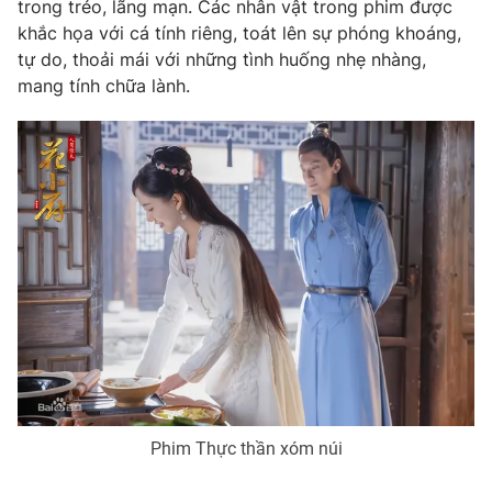
Phim VTV
trong trẻo, lãng mạn. Các nhân vật trong phim được
Giải trí
khắc họa với cá tính riêng, toát lên sự phóng khoáng,
Hậu trường
tự do, thoải mái với những tình huống nhẹ nhàng,
Điện ảnh
mang tính chữa lành.
Đời sống
Nhân vật
Âm nhạc
Du lịch
Khán giả
Giáo dục
Sao
Làm đẹp
Giải sao mai
Tuyển sinh
Công nghệ
Chất lượng cuộc sống
Học trực tuyến
Hitech Công nghệ tương lai
Giao lưu trực tuyến
Sản phẩm
Lịch phát sóng
Thị trường
Tư vấn
Chuyên mục khác
Phim Thực thần xóm núi
Emagazine
Podcast