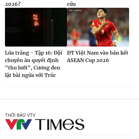
2026?
cứu
Lửa trắng - Tập 16: Đội
ĐT Việt Nam vào bán kết
chuyên án quyết định
ASEAN Cup 2026
"thu lưới", Cương đen
lật bài ngửa với Trúc
THỜI BÁO VTV