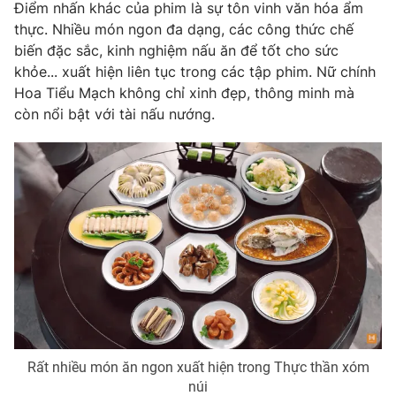
Điểm nhấn khác của phim là sự tôn vinh văn hóa ẩm
Photo
Infographic
thực. Nhiều món ngon đa dạng, các công thức chế
biến đặc sắc, kinh nghiệm nấu ăn để tốt cho sức
khỏe... xuất hiện liên tục trong các tập phim. Nữ chính
Video
Shorts video
Hoa Tiểu Mạch không chỉ xinh đẹp, thông minh mà
còn nổi bật với tài nấu nướng.
VTV Money
VTV Thể thao
VTV Sức khoẻ
Bất động sản
Thị trường 24h
Tấm lòng Việt
VTV4
Vươn mình bằng AI
VTV9
VTV8
Rất nhiều món ăn ngon xuất hiện trong Thực thần xóm
núi
Liên hệ tòa soạn
English