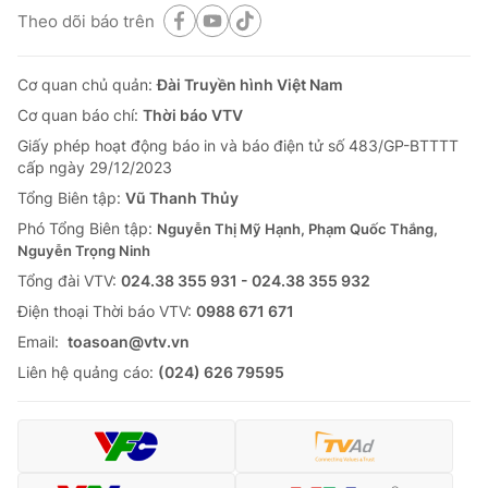
Theo dõi báo trên
Cơ quan chủ quản:
Đài Truyền hình Việt Nam
Cơ quan báo chí:
Thời báo VTV
Giấy phép hoạt động báo in và báo điện tử số 483/GP-BTTTT
cấp ngày 29/12/2023
Tổng Biên tập:
Vũ Thanh Thủy
Phó Tổng Biên tập:
Nguyễn Thị Mỹ Hạnh, Phạm Quốc Thắng,
Nguyễn Trọng Ninh
Tổng đài VTV:
024.38 355 931 - 024.38 355 932
Ðiện thoại Thời báo VTV:
0988 671 671
Email:
toasoan@vtv.vn
Liên hệ quảng cáo:
(024) 626 79595