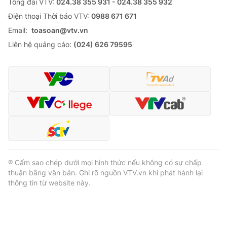
Tổng đài VTV:
024.38 355 931 - 024.38 355 932
Ðiện thoại Thời báo VTV:
0988 671 671
Email:
toasoan@vtv.vn
Liên hệ quảng cáo:
(024) 626 79595
® Cấm sao chép dưới mọi hình thức nếu không có sự chấp
thuận bằng văn bản. Ghi rõ nguồn VTV.vn khi phát hành lại
thông tin từ website này.