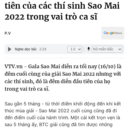
Chính trị
tiên của các thí sinh Sao Mai
Truyền hình
2022 trong vai trò ca sĩ
Văn hóa - Giải trí
Xã hội
Y tế
Đời sống
P.V
Pháp luật
Công nghệ
Giáo dục
Nghe đọc bài
2:24
Y tế
VTV.vn - Gala Sao Mai diễn ra tối nay (16/10) là
Thế giới
đêm cuối cùng của giải Sao Mai 2022 nhưng với
Tin tức
các thí sinh, đó là đêm diễn đầu tiên của họ
Kinh tế
trong vai trò ca sĩ.
Thế giới đó đây
Tài chính
Dữ liệu và đời sống
Câu chuyện quốc tế
Sau gần 5 tháng - từ thời điểm khởi động đến khi kết
Thị trường
thúc mùa giải - Sao Mai 2022 cuối cùng cũng đã đi
đến điểm cuối của hành trình. Một cái kết trọn vẹn là
Truyền hình
Góc doanh nghiệp
sau 5 tháng ấy, BTC giải cũng đã tìm được những