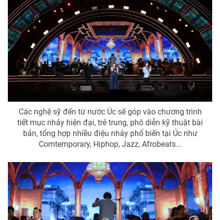
Các nghệ sỹ đến từ nước Úc sẽ góp vào chương trình
tiết mục nhảy hiện đại, trẻ trung, phô diễn kỹ thuật bài
bản, tổng hợp nhiều điệu nhảy phổ biến tại Úc như
Comtemporary, Hiphop, Jazz, Afrobeats...