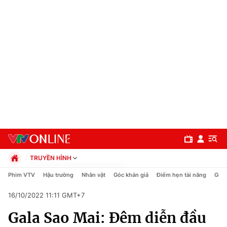
TRUYỀN HÌNH
Chính trị
Phim VTV
Hậu trường
Nhân vật
Góc khán giả
Điểm hẹn tài năng
Giải
Xã hội
16/10/2022 11:11 GMT+7
Pháp luật
Chuyên mục
Kinh tế
Gala Sao Mai: Đêm diễn đầu
Thể thao