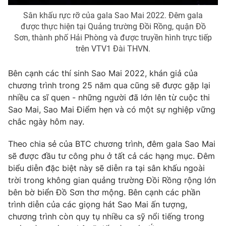
Sân khấu rực rỡ của gala Sao Mai 2022. Đêm gala
được thực hiện tại Quảng trường Đồi Rồng, quận Đồ
Sơn, thành phố Hải Phòng và được truyền hình trực tiếp
trên VTV1 Đài THVN.
THỜI BÁO VTV
Bên cạnh các thí sinh Sao Mai 2022, khán giả của
Theo dõi báo trên
chương trình trong 25 năm qua cũng sẽ được gặp lại
nhiều ca sĩ quen - những người đã lớn lên từ cuộc thi
Cơ quan chủ quản:
Đài Truyền hình Việt Nam
Sao Mai, Sao Mai Điểm hẹn và có một sự nghiệp vững
chắc ngày hôm nay.
Cơ quan báo chí:
Thời báo VTV
Giấy phép hoạt động báo in và báo điện tử số 483/GP-BTTTT
Theo chia sẻ của BTC chương trình, đêm gala Sao Mai
cấp ngày 29/12/2023
sẽ được đầu tư công phu ở tất cả các hạng mục. Đêm
Tổng Biên tập:
Vũ Thanh Thủy
biểu diễn đặc biệt này sẽ diễn ra tại sân khấu ngoài
Phó Tổng Biên tập:
Nguyễn Thị Mỹ Hạnh, Phạm Quốc Thắng,
trời trong không gian quảng trường Đồi Rồng rộng lớn
Nguyễn Trọng Ninh
bên bờ biển Đồ Sơn thơ mộng. Bên cạnh các phần
Tổng đài VTV:
024.38 355 931 - 024.38 355 932
trình diễn của các giọng hát Sao Mai ấn tượng,
Ðiện thoại Thời báo VTV:
024.66 897 897
chương trình còn quy tụ nhiều ca sỹ nổi tiếng trong