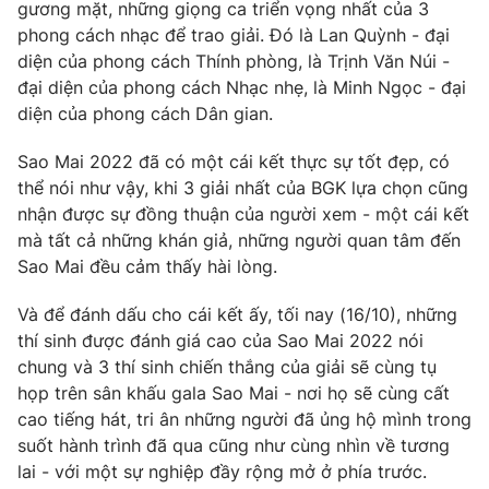
Phim VTV
gương mặt, những giọng ca triển vọng nhất của 3
Giải trí
phong cách nhạc để trao giải. Đó là Lan Quỳnh - đại
Hậu trường
diện của phong cách Thính phòng, là Trịnh Văn Núi -
Điện ảnh
Đời sống
đại diện của phong cách Nhạc nhẹ, là Minh Ngọc - đại
Nhân vật
Âm nhạc
diện của phong cách Dân gian.
Du lịch
Khán giả
Giáo dục
Sao
Sao Mai 2022 đã có một cái kết thực sự tốt đẹp, có
Làm đẹp
Giải sao mai
thể nói như vậy, khi 3 giải nhất của BGK lựa chọn cũng
Tuyển sinh
Công nghệ
nhận được sự đồng thuận của người xem - một cái kết
Chất lượng cuộc sống
Học trực tuyến
mà tất cả những khán giả, những người quan tâm đến
Hitech Công nghệ tương lai
Sao Mai đều cảm thấy hài lòng.
Giao lưu trực tuyến
Sản phẩm
Và để đánh dấu cho cái kết ấy, tối nay (16/10), những
Lịch phát sóng
thí sinh được đánh giá cao của Sao Mai 2022 nói
Thị trường
chung và 3 thí sinh chiến thắng của giải sẽ cùng tụ
Tư vấn
họp trên sân khấu gala Sao Mai - nơi họ sẽ cùng cất
cao tiếng hát, tri ân những người đã ủng hộ mình trong
Chuyên mục khác
suốt hành trình đã qua cũng như cùng nhìn về tương
Emagazine
Podcast
lai - với một sự nghiệp đầy rộng mở ở phía trước.