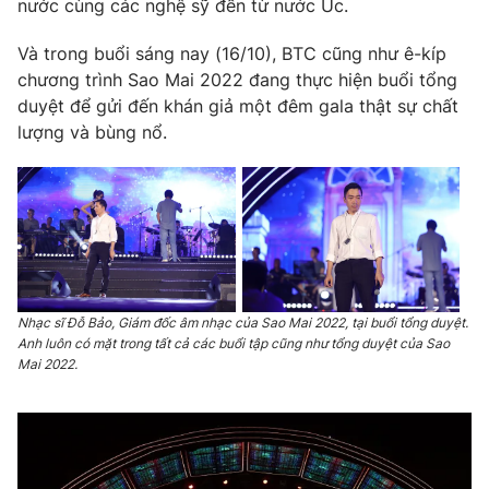
Email:
toasoan@vtv.vn
nước cùng các nghệ sỹ đến từ nước Úc.
Liên hệ quảng cáo:
024-7300.7108
Và trong buổi sáng nay (16/10), BTC cũng như ê-kíp
chương trình Sao Mai 2022 đang thực hiện buổi tổng
duyệt để gửi đến khán giả một đêm gala thật sự chất
lượng và bùng nổ.
Nhạc sĩ Đỗ Bảo, Giám đốc âm nhạc của Sao Mai 2022, tại buổi tổng duyệt.
® Cấm sao chép dưới mọi hình thức nếu không có sự chấp
Anh luôn có mặt trong tất cả các buổi tập cũng như tổng duyệt của Sao
thuận bằng văn bản. Ghi rõ nguồn VTV.vn khi phát hành lại
Mai 2022.
thông tin từ website này.