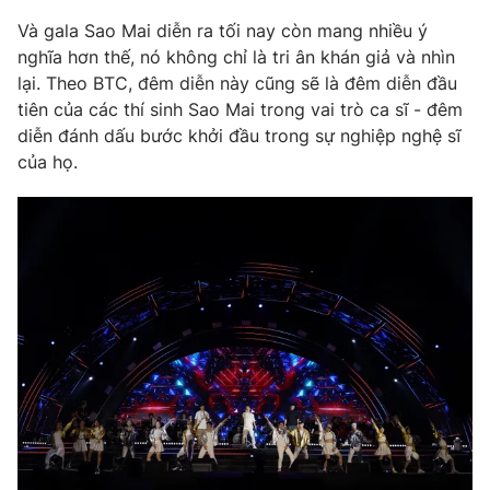
Và gala Sao Mai diễn ra tối nay còn mang nhiều ý
Photo
Infographic
nghĩa hơn thế, nó không chỉ là tri ân khán giả và nhìn
lại. Theo BTC, đêm diễn này cũng sẽ là đêm diễn đầu
Video
Shorts video
tiên của các thí sinh Sao Mai trong vai trò ca sĩ - đêm
diễn đánh dấu bước khởi đầu trong sự nghiệp nghệ sĩ
VTV Money
của họ.
VTV Thể thao
VTV Sức khoẻ
Bất động sản
Thị trường 24h
Tấm lòng Việt
VTV4
Vươn mình bằng AI
VTV9
VTV8
Liên hệ tòa soạn
English