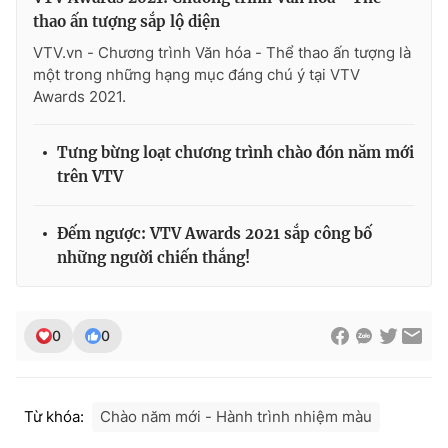
Ðiện thoại Thời báo VTV:
024.66 897 897
thao ấn tượng sắp lộ diện
Email:
toasoan@vtv.vn
VTV.vn - Chương trình Văn hóa - Thể thao ấn tượng là
Liên hệ quảng cáo:
024-7300.7108
một trong những hạng mục đáng chú ý tại VTV
Awards 2021.
Tưng bừng loạt chương trình chào đón năm mới
trên VTV
Đếm ngược: VTV Awards 2021 sắp công bố
những người chiến thắng!
0
0
® Cấm sao chép dưới mọi hình thức nếu không có sự chấp
thuận bằng văn bản. Ghi rõ nguồn VTV.vn khi phát hành lại
thông tin từ website này.
Từ khóa:
Chào năm mới - Hành trình nhiệm màu