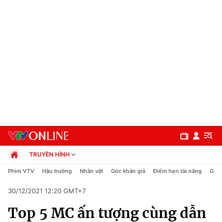
TRUYỀN HÌNH
Chính trị
Phim VTV
Hậu trường
Nhân vật
Góc khán giả
Điểm hẹn tài năng
Giải
Xã hội
30/12/2021 12:20 GMT+7
Pháp luật
Chuyên mục
Kinh tế
Top 5 MC ấn tượng cùng dẫn
Thể thao