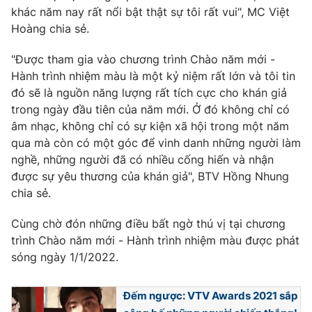
khác năm nay rất nổi bật thật sự tôi rất vui", MC Việt
Photo
Infographic
Hoàng chia sẻ.
"Được tham gia vào chương trình Chào năm mới -
Video
Shorts video
Hành trình nhiệm màu là một kỷ niệm rất lớn và tôi tin
đó sẽ là nguồn năng lượng rất tích cực cho khán giả
VTV Money
VTV Thể thao
trong ngày đầu tiên của năm mới. Ở đó không chỉ có
âm nhạc, không chỉ có sự kiện xã hội trong một năm
qua mà còn có một góc để vinh danh những người làm
VTV Sức khoẻ
Bất động sản
nghề, những người đã có nhiều cống hiến và nhận
được sự yêu thương của khán giả", BTV Hồng Nhung
Thị trường 24h
Tấm lòng Việt
chia sẻ.
Cùng chờ đón những điều bất ngờ thú vị tại chương
VTV4
Vươn mình bằng AI
trình Chào năm mới - Hành trình nhiệm màu được phát
sóng ngày 1/1/2022.
VTV9
VTV8
Đếm ngược: VTV Awards 2021 sắp
Liên hệ tòa soạn
English