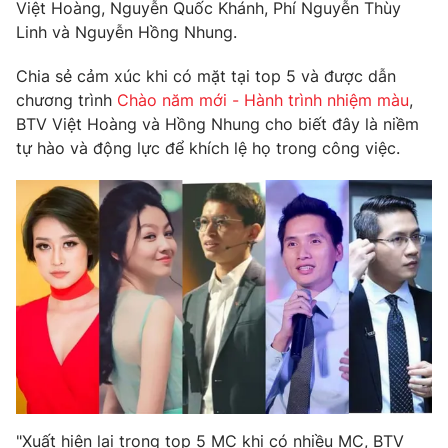
Phim VTV
Việt Hoàng, Nguyễn Quốc Khánh, Phí Nguyễn Thùy
Giải trí
Linh và Nguyễn Hồng Nhung.
Hậu trường
Điện ảnh
Chia sẻ cảm xúc khi có mặt tại top 5 và được dẫn
Đời sống
Nhân vật
chương trình
Chào năm mới - Hành trình nhiệm màu
,
Âm nhạc
Du lịch
BTV Việt Hoàng và Hồng Nhung cho biết đây là niềm
Khán giả
Giáo dục
Sao
tự hào và động lực để khích lệ họ trong công việc.
Làm đẹp
Giải sao mai
Tuyển sinh
Công nghệ
Chất lượng cuộc sống
Học trực tuyến
Hitech Công nghệ tương lai
Giao lưu trực tuyến
Sản phẩm
Lịch phát sóng
Thị trường
Tư vấn
Chuyên mục khác
Emagazine
Podcast
"Xuất hiện lại trong top 5 MC khi có nhiều MC, BTV