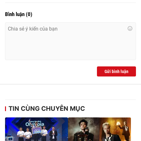
Bình luận
(
0
)
Gửi bình luận
TIN CÙNG CHUYÊN MỤC