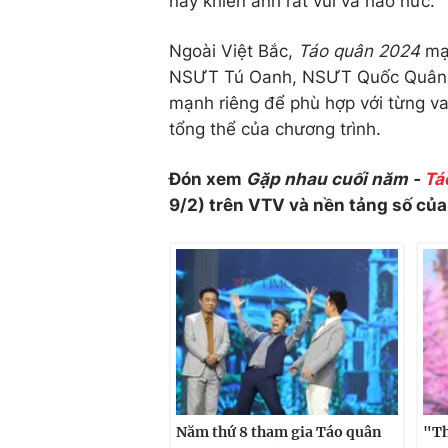
này khiến anh rất vui và háo hức.
Ngoài Việt Bắc,
Táo quân 2024
mạn
NSƯT Tú Oanh, NSƯT Quốc Quân, 
mạnh riêng để phù hợp với từng va
tổng thể của chương trình.
Đón xem
Gặp nhau cuối năm -
Tá
9/2) trên VTV và nền tảng số củ
Năm thứ 8 tham gia Táo quân
"Th