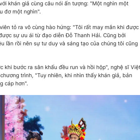
với khán giả cùng câu nói ấn tượng: "Một nghìn một
u đơ một nghìn".
n viên tỏ ra vô cùng hào hứng: "Tôi rất may mắn khi được
ược sự ưu ái từ đạo diễn Đỗ Thanh Hải. Cũng bởi
ều lần rồi nên sự tư duy và sáng tạo của chúng tôi cũng
c khi bước ra sân khấu đều run và hồi hộp", nghệ sĩ Việ
 chương trình, "Tuy nhiên, khi nhìn thấy khán giả, bản
ng cáp hơn".