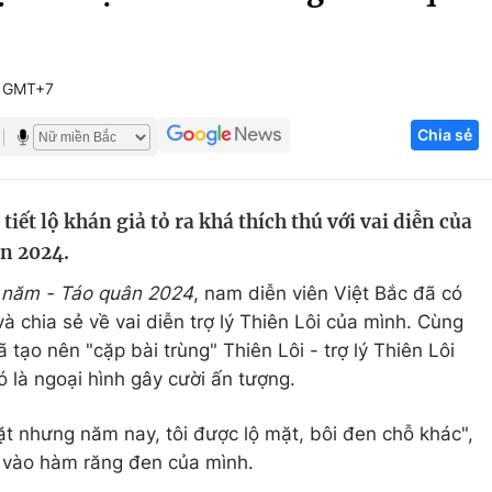
Góc ảnh
5 GMT+7
Giáo dục
Công nghệ
Chia sẻ
Tuyển sinh
Hitech Công ng
Học trực tuyến
Sản phẩm
iết lộ khán giả tỏ ra khá thích thú với vai diễn của
g
Thị trường
n 2024.
Tư vấn
 năm - Táo quân 2024
, nam diễn viên Việt Bắc đã có
à chia sẻ về vai diễn trợ lý Thiên Lôi của mình. Cùng
tạo nên "cặp bài trùng" Thiên Lôi - trợ lý Thiên Lôi
 là ngoại hình gây cười ấn tượng.
mặt nhưng năm nay, tôi được lộ mặt, bôi đen chỗ khác",
ỉ vào hàm răng đen của mình.