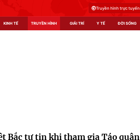
Truyền hình trực tuyến
KINH TẾ
TRUYỀN HÌNH
GIẢI TRÍ
Y TẾ
ĐỜI SỐNG
Pháp luật
Y tế
Truyền hình
Multimedia
Phim VTV
Video
Hậu trường
Shorts video
Nhân vật
Podcast
Khán giả
EMagazine
Giải sao mai
Photo
ệt Bắc tự tin khi tham gia Táo quân
Infographic