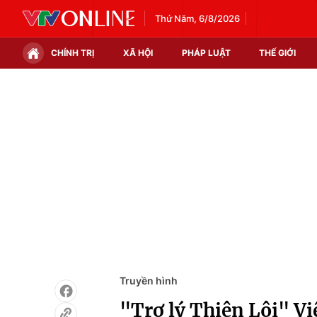
Thứ Năm, 6/8/2026
CHÍNH TRỊ
XÃ HỘI
PHÁP LUẬT
THẾ GIỚI
Chính trị
Xã hội
Thế giới
Kinh tế
Tin tức
Tài chính
Thế giới đó đây
Thị trường
Câu chuyện quốc tế
Góc doanh nghiệp
Dữ liệu và đời sống
Truyền hình
"Trợ lý Thiên Lôi" Vi