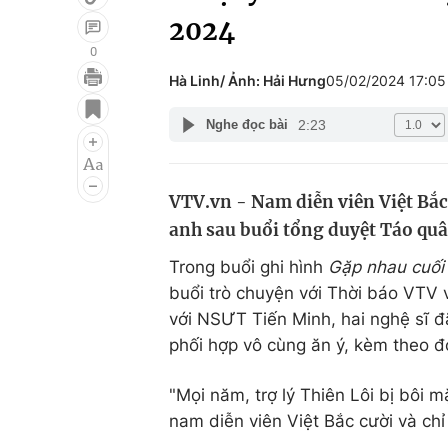
2024
0
Hà Linh/ Ảnh: Hải Hưng
05/02/2024 17:0
Giải trí
Đời sống
2:23
Nghe đọc bài
Điện ảnh
Du lịch
Âm nhạc
Làm đẹp
VTV.vn - Nam diễn viên Việt Bắc t
Sao
Chất lượng cuộc sốn
anh sau buổi tổng duyệt Táo quâ
Trong buổi ghi hình
Gặp nhau cuối
buổi trò chuyện với Thời báo VTV v
với NSƯT Tiến Minh, hai nghệ sĩ đã 
phối hợp vô cùng ăn ý, kèm theo đó
"Mọi năm, trợ lý Thiên Lôi bị bôi 
nam diễn viên Việt Bắc cười và ch