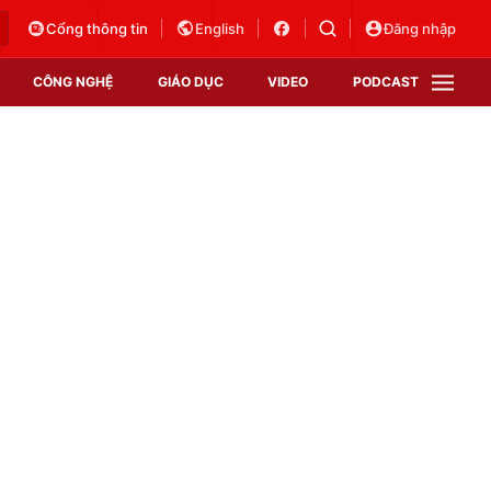
Cổng thông tin
English
Đăng nhập
CÔNG NGHỆ
GIÁO DỤC
VIDEO
PODCAST
VTV Money
VTV Thể thao
VTV Sức khoẻ
Bất động sản
Thị trường 24h
Tấm lòng Việt
Vươn mình bằng AI
VTV4
VTV8
VTV9
Lịch phát sóng
Giao lưu trực tuyến
Sự kiện