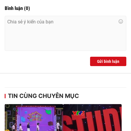
Bình luận
(
0
)
Gửi bình luận
TIN CÙNG CHUYÊN MỤC