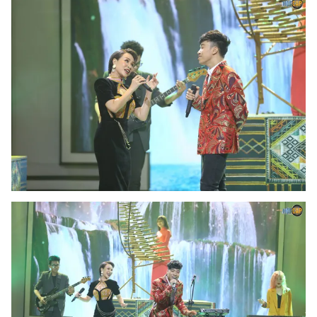
Photo
Infographic
Video
Shorts video
VTV Money
VTV Thể thao
VTV Sức khoẻ
Bất động sản
Thị trường 24h
Tấm lòng Việt
VTV4
Vươn mình bằng AI
VTV9
VTV8
Liên hệ tòa soạn
English