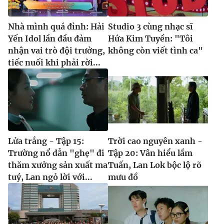
Nhà mình quá đỉnh: Hải
Studio 3 cùng nhạc sĩ
Yến Idol lần đầu đảm
Hứa Kim Tuyền: "Tôi
nhận vai trò đội trưởng,
không còn viết tình ca"
tiếc nuối khi phải rời...
Lửa trắng - Tập 15:
Trời cao nguyên xanh -
Trường nổ dẫn "ghẹ" đi
Tập 20: Vân hiểu lầm
thăm xưởng sản xuất ma
Tuấn, Lan Lok bộc lộ rõ
tuý, Lan ngỏ lời với...
mưu đồ