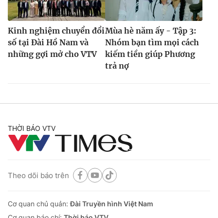
Kinh nghiệm chuyển đổi
Mùa hè năm ấy - Tập 3:
số tại Đài Hồ Nam và
Nhóm bạn tìm mọi cách
những gợi mở cho VTV
kiếm tiền giúp Phương
trả nợ
THỜI BÁO VTV
Theo dõi báo trên
Cơ quan chủ quản:
Đài Truyền hình Việt Nam
Cơ quan báo chí:
Thời báo VTV