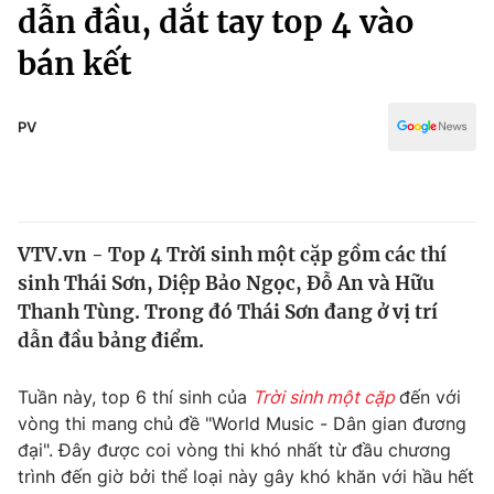
Chính trị
dẫn đầu, dắt tay top 4 vào
Truyền hình
bán kết
Văn hóa - Giải trí
Xã hội
Y tế
Đời sống
PV
Pháp luật
Công nghệ
Giáo dục
Y tế
VTV.vn - Top 4 Trời sinh một cặp gồm các thí
Thế giới
sinh Thái Sơn, Diệp Bảo Ngọc, Đỗ An và Hữu
Tin tức
Thanh Tùng. Trong đó Thái Sơn đang ở vị trí
Kinh tế
dẫn đầu bảng điểm.
Thế giới đó đây
Tài chính
Dữ liệu và đời sống
Câu chuyện quốc tế
Tuần này, top 6 thí sinh của
Trời sinh một cặp
đến với
Thị trường
vòng thi mang chủ đề "World Music - Dân gian đương
đại". Đây được coi vòng thi khó nhất từ đầu chương
Truyền hình
Góc doanh nghiệp
trình đến giờ bởi thể loại này gây khó khăn với hầu hết