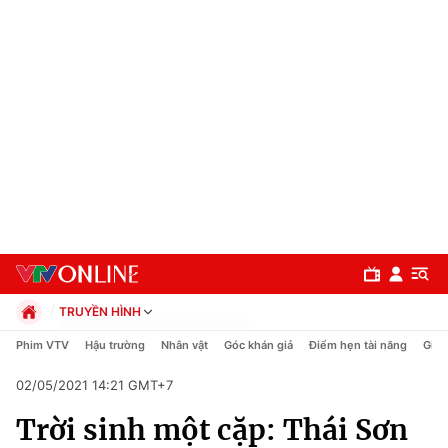
TRUYỀN HÌNH
Chính trị
Phim VTV
Hậu trường
Nhân vật
Góc khán giả
Điểm hẹn tài năng
Giải
Xã hội
02/05/2021 14:21 GMT+7
Pháp luật
Chuyên mục
Kinh tế
Trời sinh một cặp: Thái Sơn
Thể thao