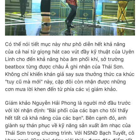
THỜI BÁO VTV
Có thể nói tiết mục này như phô diễn hết khả năng
Theo dõi báo trên
của cả hai từ giọng hát cao vút đầy kỹ thuật của Uyên
Linh cho đến khả năng hòa âm phối khí, sở trường
beatbox từng được châu Á ghi nhận của Thái Sơn.
Cơ quan chủ quản:
Đài Truyền hình Việt Nam
Không chỉ khiến khán giả say sưa thưởng thức ca khúc
Cơ quan báo chí:
Thời báo VTV
"tuy cũ mà mới" này, cặp đôi còn nhận được những
Giấy phép hoạt động báo in và báo điện tử số 483/GP-BTTTT
cơn mưa lời khen đến từ phía các vị giám khảo.
cấp ngày 29/12/2023
Tổng Biên tập:
Vũ Thanh Thủy
Giám khảo Nguyễn Hải Phong là người mở đầu trước
Phó Tổng Biên tập:
Nguyễn Thị Mỹ Hạnh, Phạm Quốc Thắng,
với lời nhận định: "Bài phối của các bạn cho tôi thấy
Nguyễn Trọng Ninh
hết tất cả khả năng của các bạn". Bên cạnh đó, anh
Tổng đài VTV:
024.38 355 931 - 024.38 355 932
giành sự thán phục về kỹ năng sản xuất âm nhạc của
Ðiện thoại Thời báo VTV:
024.66 897 897
Thái Sơn trong chương trình. Với NSND Bạch Tuyết, cô