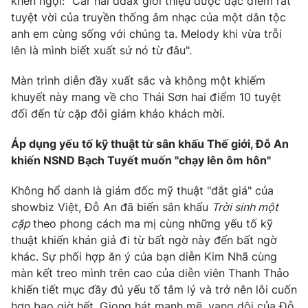
khen ngợi: "Car hai ddax giới thiệu được đặc điểm rất
Email:
toasoan@vtv.vn
tuyệt vời của truyền thống âm nhạc của một dân tộc
Liên hệ quảng cáo:
024-7300.7108
anh em cùng sống với chúng ta. Melody khi vừa trỗi
lên là mình biết xuất sứ nó từ đâu".
Màn trình diễn đầy xuất sắc và không một khiếm
khuyết này mang về cho Thái Sơn hai điểm 10 tuyệt
đối đến từ cặp đôi giám khảo khách mời.
Áp dụng yếu tố kỹ thuật từ sân khấu Thế giới, Đỗ An
khiến NSND Bạch Tuyết muốn "chạy lên ôm hôn"
Không hổ danh là giám đốc mỹ thuật "đắt giá" của
showbiz Việt, Đỗ An đã biến sân khấu
Trời sinh một
® Cấm sao chép dưới mọi hình thức nếu không có sự chấp
cặp
theo phong cách ma mị cùng những yếu tố kỹ
thuận bằng văn bản. Ghi rõ nguồn VTV.vn khi phát hành lại
thuật khiến khán giả đi từ bất ngờ này đến bất ngờ
thông tin từ website này.
khác. Sự phối hợp ăn ý của bạn diễn Kim Nhã cùng
màn kết treo mình trên cao của diễn viên Thanh Thảo
khiến tiết mục đầy đủ yếu tố tâm lý và trở nên lôi cuốn
hơn bao giờ hết. Giọng hát mạnh mẽ, vang dội của Đỗ