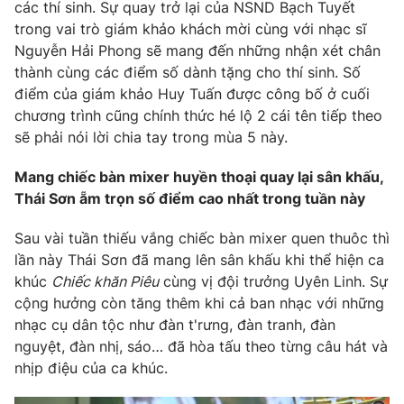
Phim VTV
các thí sinh. Sự quay trở lại của NSND Bạch Tuyết
Giải trí
trong vai trò giám khảo khách mời cùng với nhạc sĩ
Hậu trường
Nguyễn Hải Phong sẽ mang đến những nhận xét chân
Điện ảnh
Đời sống
thành cùng các điểm số dành tặng cho thí sinh. Số
Nhân vật
Âm nhạc
điểm của giám khảo Huy Tuấn được công bố ở cuối
Du lịch
Khán giả
chương trình cũng chính thức hé lộ 2 cái tên tiếp theo
Giáo dục
Sao
sẽ phải nói lời chia tay trong mùa 5 này.
Làm đẹp
Giải sao mai
Tuyển sinh
Công nghệ
Mang chiếc bàn mixer huyền thoại quay lại sân khấu,
Chất lượng cuộc sống
Học trực tuyến
Thái Sơn ẵm trọn số điểm cao nhất trong tuần này
Hitech Công nghệ tương lai
Giao lưu trực tuyến
Sau vài tuần thiếu vắng chiếc bàn mixer quen thuôc thì
Sản phẩm
lần này Thái Sơn đã mang lên sân khấu khi thể hiện ca
Lịch phát sóng
khúc
Chiếc khăn Piêu
cùng vị đội trưởng Uyên Linh. Sự
Thị trường
cộng hưởng còn tăng thêm khi cả ban nhạc với những
Tư vấn
nhạc cụ dân tộc như đàn t'rưng, đàn tranh, đàn
nguyệt, đàn nhị, sáo… đã hòa tấu theo từng câu hát và
Chuyên mục khác
nhịp điệu của ca khúc.
Emagazine
Podcast