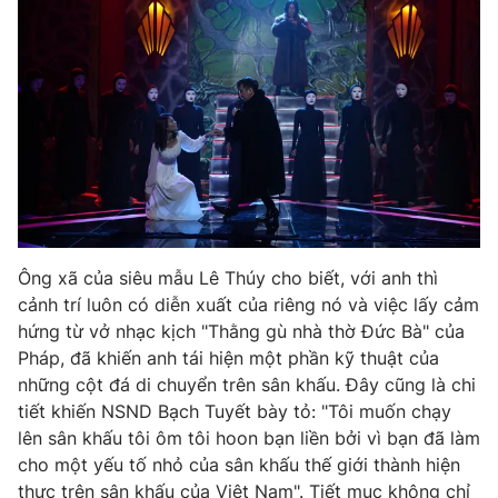
Ông xã của siêu mẫu Lê Thúy cho biết, với anh thì
cảnh trí luôn có diễn xuất của riêng nó và việc lấy cảm
hứng từ vở nhạc kịch "Thằng gù nhà thờ Đức Bà" của
Pháp, đã khiến anh tái hiện một phần kỹ thuật của
những cột đá di chuyển trên sân khấu. Đây cũng là chi
tiết khiến NSND Bạch Tuyết bày tỏ: "Tôi muốn chạy
lên sân khấu tôi ôm tôi hoon bạn liền bởi vì bạn đã làm
cho một yếu tố nhỏ của sân khấu thế giới thành hiện
thực trên sân khấu của Việt Nam". Tiết mục không chỉ