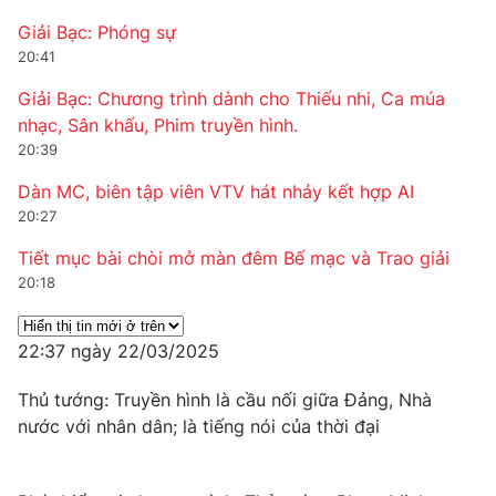
Email:
toasoan@vtv.vn
Giải Bạc: Phóng sự
Liên hệ quảng cáo:
024-7300.7108
20:41
Giải Bạc: Chương trình dành cho Thiếu nhi, Ca múa
nhạc, Sân khấu, Phim truyền hình.
20:39
Dàn MC, biên tập viên VTV hát nhảy kết hợp AI
20:27
Tiết mục bài chòi mở màn đêm Bế mạc và Trao giải
20:18
® Cấm sao chép dưới mọi hình thức nếu không có sự chấp
22:37 ngày 22/03/2025
thuận bằng văn bản. Ghi rõ nguồn VTV.vn khi phát hành lại
thông tin từ website này.
Thủ tướng: Truyền hình là cầu nối giữa Đảng, Nhà
nước với nhân dân; là tiếng nói của thời đại