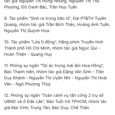
tác giả Nguyễn Thị Hồng Nhung, Nguyễn Thị Thu
Phương, Đỗ Danh Bắc, Trần Huy Tuấn
9. Tác phẩm "Sinh ra trong bão lũ", Đài PT&TH Tuyên
Quang, nhóm tác giả Trần Bích Thảo, Hoàng Anh Tuấn,
Nguyễn Thị Quỳnh Hoa.
10. Tác phẩm "Lửa 0 đồng", Hãng phim Truyền hình
Thành phố Hồ Chí Minh, nhóm tác giả Ngọc Quí -
Hoàn Thiện - Quang Huy
11. Phóng sự ngắn "Tội ác trong mái ấm Hoa Hồng",
Báo Thanh niên, nhóm tác giả Đặng Văn Sinh - Trần
Duy Khánh - Nguyễn Thị Uyển Nhi - Nguyễn Thị Hoài
Vân - Ngô Phương Thúy
12. Phóng sự ngắn "Toàn cảnh vụ tấn công 2 trụ sở
UBND xã ở Đắk Lắk", Báo Tuổi trẻ TPHCM, nhóm tác
giả Mai Vinh; Trung Tân; Bảo Duy; Chế Thân