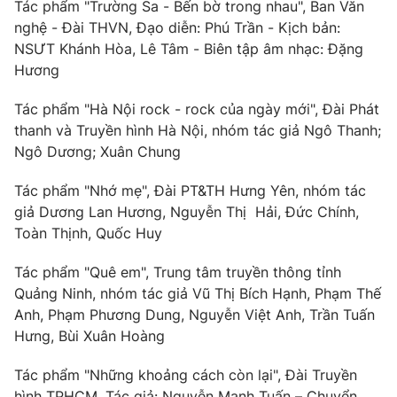
Tác phẩm "Trường Sa - Bến bờ trong nhau", Ban Văn
nghệ - Đài THVN, Đạo diễn: Phú Trần - Kịch bản:
NSƯT Khánh Hòa, Lê Tâm - Biên tập âm nhạc: Đặng
Hương
Tác phẩm "Hà Nội rock - rock của ngày mới", Đài Phát
thanh và Truyền hình Hà Nội, nhóm tác giả Ngô Thanh;
Ngô Dương; Xuân Chung
Tác phẩm "Nhớ mẹ", Đài PT&TH Hưng Yên, nhóm tác
giả Dương Lan Hương, Nguyễn Thị Hải, Đức Chính,
Toàn Thịnh, Quốc Huy
Tác phẩm "Quê em", Trung tâm truyền thông tỉnh
Quảng Ninh, nhóm tác giả Vũ Thị Bích Hạnh, Phạm Thế
Anh, Phạm Phương Dung, Nguyễn Việt Anh, Trần Tuấn
Hưng, Bùi Xuân Hoàng
Tác phẩm "Những khoảng cách còn lại", Đài Truyền
hình TPHCM, Tác giả: Nguyễn Mạnh Tuấn – Chuyển