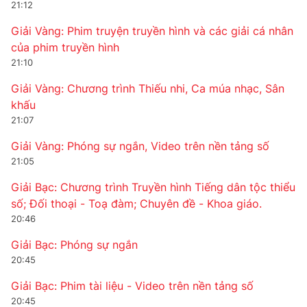
21:12
Giải Vàng: Phim truyện truyền hình và các giải cá nhân
của phim truyền hình
21:10
THỜI BÁO VTV
Giải Vàng: Chương trình Thiếu nhi, Ca múa nhạc, Sân
khấu
Theo dõi báo trên
21:07
Giải Vàng: Phóng sự ngắn, Video trên nền tảng số
Cơ quan chủ quản:
Đài Truyền hình Việt Nam
21:05
Cơ quan báo chí:
Thời báo VTV
Giấy phép hoạt động báo in và báo điện tử số 483/GP-BTTTT
Giải Bạc: Chương trình Truyền hình Tiếng dân tộc thiểu
cấp ngày 29/12/2023
số; Đối thoại - Toạ đàm; Chuyên đề - Khoa giáo.
Tổng Biên tập:
Vũ Thanh Thủy
20:46
Phó Tổng Biên tập:
Nguyễn Thị Mỹ Hạnh, Phạm Quốc Thắng,
Giải Bạc: Phóng sự ngắn
Nguyễn Trọng Ninh
20:45
Tổng đài VTV:
024.38 355 931 - 024.38 355 932
Giải Bạc: Phim tài liệu - Video trên nền tảng số
Ðiện thoại Thời báo VTV:
024.66 897 897
20:45