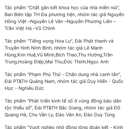
Tác phẩm "Chất gắn kết khoa học của nhà miền núi",
Ban Biên tập TH Đa phương tiện, nhóm tác giả Nguyễn
Hồng Việt –Nguyễn Lê Văn –Nguyễn Phương Liên –
Trần Việt Hà –Vũ Chỉnh
Tác phẩm "Tiếng vọng Hoa Lư", Đài Phát thanh và
Truyền hình Ninh Bình, nhóm tác giả Lê Mạnh
Hùng,Kim Huệ,Vũ Minh,Bích Thao,Thu Hường,Trần
Trung,Hoàng Điệp,Mai Thu,Đức Thịnh,Ngọc Anh
Tác phẩm "Phạm Phú Thứ - Chân dung nhà canh tân",
Đài PT&TH Quảng Nam, nhóm tác giả Duy Hiển - Quốc
Học - Nghiêu Đức
Tác phẩm "Phát triển kinh tế số ở vùng đồng bào dân
tộc thiểu số", Đài PT&TH Bắc Giang, nhóm tác giả Đỗ
Quang Hà, Chu Văn Ly, Đào Văn An, Đào Duy Tùng
Tác phẩm "Vượt nghèo nhờ đồng lòng đoàn kết - Kinh