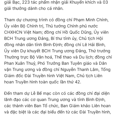
Phim VTV
giải Bạc, 223 tác phẩm nhận giải Khuyến khích và 03
Giải trí
giải thưởng dành cho cá nhân.
Hậu trường
Điện ảnh
Tham dự chương trình có đồng chí Phạm Minh Chính,
Đời sống
Nhân vật
Ủy viên Bộ Chính trị, Thủ tướng Chính phủ nước
Âm nhạc
Du lịch
CHXHCN Việt Nam; đồng chí Hồ Quốc Dũng, Ủy viên
Khán giả
Giáo dục
Sao
BCH Trung ương Đảng, Bí thư tỉnh ủy, Chủ tịch Hội
Làm đẹp
Giải sao mai
đồng nhân dân tỉnh Bình Định; đồng chí Lê Hải Bình,
Tuyển sinh
Công nghệ
Ủy viên Dự khuyết BCH Trung ương Đảng, Thứ trưởng
Chất lượng cuộc sống
Học trực tuyến
Thường trực Bộ Văn hoá, Thể thao và Du lịch; đồng chí
Hitech Công nghệ tương lai
Phan Xuân Thuỷ, Phó Trưởng Ban Tuyên giáo và Dân
Giao lưu trực tuyến
vận Trung ương và đồng chí Nguyễn Thanh Lâm, Tổng
Sản phẩm
Giám đốc Đài Truyền hình Việt Nam, Chủ tịch Liên
Lịch phát sóng
hoan Truyền hình toàn quốc lần thứ 42.
Thị trường
Tư vấn
Đến tham dự Lễ Bế mạc còn có các đồng chí đại diện
lãnh đạo các cơ quan Trung ương và tỉnh Bình Định,
Chuyên mục khác
các thành viên Ban Tổ chức, Ban Giám khảo Liên hoan
Emagazine
Podcast
và đặc biệt là các đại biểu đến từ các Đài Truyền hình,