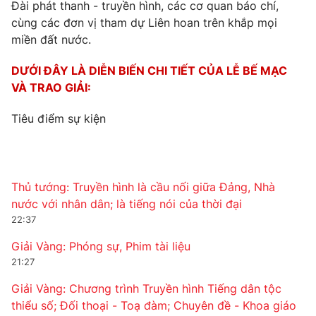
Đài phát thanh - truyền hình, các cơ quan báo chí,
Photo
cùng các đơn vị tham dự Liên hoan trên khắp mọi
Infographic
miền đất nước.
Video
Shorts video
DƯỚI ĐÂY LÀ DIỄN BIẾN CHI TIẾT CỦA LỄ BẾ MẠC
VÀ TRAO GIẢI:
VTV Money
VTV Thể thao
Tiêu điểm sự kiện
VTV Sức khoẻ
Bất động sản
Thị trường 24h
Tấm lòng Việt
Thủ tướng: Truyền hình là cầu nối giữa Đảng, Nhà
nước với nhân dân; là tiếng nói của thời đại
22:37
VTV4
Vươn mình bằng AI
Giải Vàng: Phóng sự, Phim tài liệu
21:27
VTV9
VTV8
Giải Vàng: Chương trình Truyền hình Tiếng dân tộc
thiểu số; Đối thoại - Toạ đàm; Chuyên đề - Khoa giáo
Liên hệ tòa soạn
English