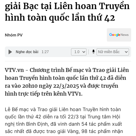
Chính trị
giải Bạc tại Liên hoan Truyền
Truyền hình
hình toàn quốc lần thứ 42
Văn hóa - Giải trí
Xã hội
Y tế
Đời sống
Nhóm PV
Pháp luật
Công nghệ
Giáo dục
Nghe đọc bài
1:27
Y tế
VTV.vn - Chương trình Bế mạc và Trao giải Liên
Thế giới
hoan Truyền hình toàn quốc lần thứ 42 đã diễn
Tin tức
ra vào 20h10 ngày 22/3/2025 và được truyền
Kinh tế
hình trực tiếp trên kênh VTV1.
Thế giới đó đây
Tài chính
Dữ liệu và đời sống
Câu chuyện quốc tế
Lễ Bế mạc và Trao giải Liên hoan Truyền hình toàn
Thị trường
quốc lần thứ 42 diễn ra tối 22/3 tại Trung tâm Hội
nghị tỉnh Bình Định, đã vinh danh 54 tác phẩm xuất
Truyền hình
Góc doanh nghiệp
sắc nhất đã được trao giải Vàng, 98 tác phẩm nhận