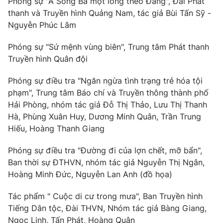
Phóng sự "A Song Ba một lòng theo Đảng", Đài Phát
thanh và Truyền hình Quảng Nam, tác giả Bùi Tấn Sỹ -
Nguyễn Phúc Lâm
Phóng sự "Sứ mệnh vùng biên", Trung tâm Phát thanh
Truyền hình Quân đội
Phóng sự điều tra "Ngăn ngừa tình trạng trẻ hóa tội
phạm", Trung tâm Báo chí và Truyền thông thành phố
Hải Phòng, nhóm tác giả Đỗ Thị Thảo, Lưu Thị Thanh
Hà, Phùng Xuân Huy, Dương Minh Quân, Trần Trung
Hiếu, Hoàng Thanh Giang
Phóng sự điều tra "Đường đi của lợn chết, mỡ bẩn",
Ban thời sự ĐTHVN, nhóm tác giả Nguyễn Thị Ngân,
Hoàng Minh Đức, Nguyễn Lan Anh (đồ họa)
Tác phẩm " Cuộc di cư trong mưa", Ban Truyền hình
Tiếng Dân tộc, Đài THVN, Nhóm tác giả Bàng Giang,
Ngọc Linh, Tấn Phát, Hoàng Quân