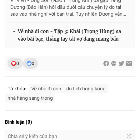
VTV.vn - Ông Sơn (NSƯT Trung Anh) đã gặp riêng
Dương (Bảo Hân) hỏi đầu đuôi câu chuyện lý do tại
sao vào nhà nghỉ với bạn trai. Tuy nhiên Dương vẫn...
Về nhà đi con - Tập 3: Khải (Trọng Hùng) sa
vào bài bạc, thẳng tay tát vợ đang mang bầu
0
0
Từ khóa:
Về nhà đi con
du lịch hong kong
nhà hàng sang trọng
Bình luận
(
0
)