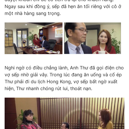
Phim VTV
Giải trí
Ngay sau khi đồng ý, sếp đã hẹn ăn tối riêng với cô ở
Hậu trường
một nhà hàng sang trọng.
Điện ảnh
Đời sống
Nhân vật
Âm nhạc
Du lịch
Khán giả
Giáo dục
Sao
Làm đẹp
Giải sao mai
Tuyển sinh
Công nghệ
Chất lượng cuộc sống
Học trực tuyến
Nghi ngờ có điều chẳng lành, Anh Thư đã gọi điện cho
Hitech Công nghệ tương lai
Giao lưu trực tuyến
vợ sếp nhờ giải vây. Trong lúc đang ăn uống và cố ép
Sản phẩm
Thư phải đi du lịch Hong Kong, vợ sếp bất ngờ xuất
hiện, Thư nhanh chóng rút lui, thoát nạn.
Lịch phát sóng
Thị trường
Tư vấn
Chuyên mục khác
Emagazine
Podcast