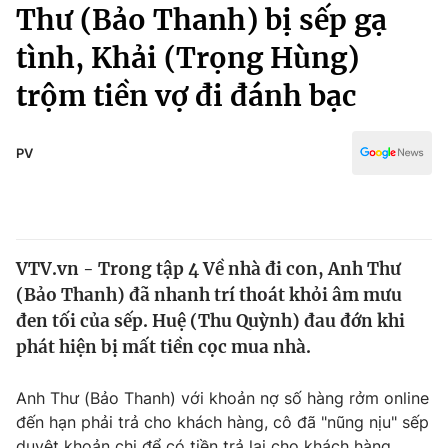
Chính trị
Thư (Bảo Thanh) bị sếp gạ
Truyền hình
tình, Khải (Trọng Hùng)
Văn hóa - Giải trí
Xã hội
Y tế
trộm tiền vợ đi đánh bạc
Đời sống
Pháp luật
Công nghệ
Giáo dục
PV
Y tế
Thế giới
VTV.vn - Trong tập 4 Về nhà đi con, Anh Thư
Tin tức
(Bảo Thanh) đã nhanh trí thoát khỏi âm mưu
Kinh tế
Thế giới đó đây
đen tối của sếp. Huệ (Thu Quỳnh) đau đớn khi
Tài chính
phát hiện bị mất tiền cọc mua nhà.
Dữ liệu và đời sống
Câu chuyện quốc tế
Thị trường
Anh Thư (Bảo Thanh) với khoản nợ số hàng rởm online
Truyền hình
Góc doanh nghiệp
đến hạn phải trả cho khách hàng, cô đã "nũng nịu" sếp
duyệt khoản chi để có tiền trả lại cho khách hàng.