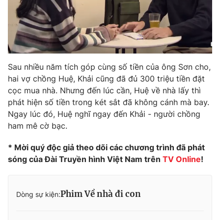
THỜI BÁO VTV
Sau nhiều năm tích góp cùng số tiền của ông Sơn cho,
hai vợ chồng Huệ, Khải cũng đã đủ 300 triệu tiền đặt
cọc mua nhà. Nhưng đến lúc cần, Huệ về nhà lấy thì
Theo dõi báo trên
phát hiện số tiền trong két sắt đã không cánh mà bay.
Ngay lúc đó, Huệ nghĩ ngay đến Khải - người chồng
Cơ quan chủ quản:
Đài Truyền hình Việt Nam
ham mê cờ bạc.
Cơ quan báo chí:
Thời báo VTV
* Mời quý độc giả theo dõi các chương trình đã phát
Giấy phép hoạt động báo in và báo điện tử số 483/GP-BTTTT
sóng của Đài Truyền hình Việt Nam trên
TV Online
!
cấp ngày 29/12/2023
Tổng Biên tập:
Vũ Thanh Thủy
Phó Tổng Biên tập:
Nguyễn Thị Mỹ Hạnh, Phạm Quốc Thắng,
Phim Về nhà đi con
Dòng sự kiện:
Nguyễn Trọng Ninh
Tổng đài VTV:
024.38 355 931 - 024.38 355 932