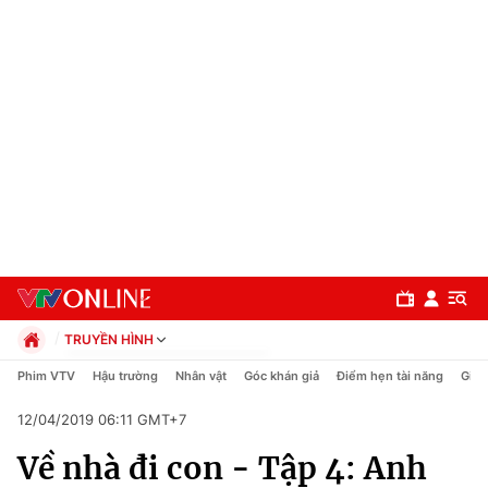
TRUYỀN HÌNH
Chính trị
Phim VTV
Hậu trường
Nhân vật
Góc khán giả
Điểm hẹn tài năng
Giải
Xã hội
12/04/2019 06:11 GMT+7
Pháp luật
Chuyên mục
Kinh tế
Về nhà đi con - Tập 4: Anh
Thể thao