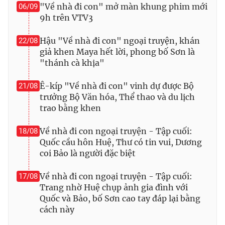
Ðiện thoại Thời báo VTV:
024.66 897 897
"Về nhà đi con" mở màn khung phim mới
06/09
9h trên VTV3
Email:
toasoan@vtv.vn
Liên hệ quảng cáo:
024-7300.7108
Hậu "Về nhà đi con" ngoại truyện, khán
22/08
giả khen Maya hết lời, phong bố Sơn là
"thánh cà khịa"
Ê-kíp "Về nhà đi con" vinh dự được Bộ
21/08
trưởng Bộ Văn hóa, Thể thao và du lịch
trao bằng khen
Về nhà đi con ngoại truyện - Tập cuối:
18/08
Quốc cầu hôn Huệ, Thư có tin vui, Dương
coi Bảo là người đặc biệt
® Cấm sao chép dưới mọi hình thức nếu không có sự chấp
Về nhà đi con ngoại truyện - Tập cuối:
17/08
thuận bằng văn bản. Ghi rõ nguồn VTV.vn khi phát hành lại
Trang nhờ Huệ chụp ảnh gia đình với
thông tin từ website này.
Quốc và Bảo, bố Sơn cao tay đáp lại bằng
cách này