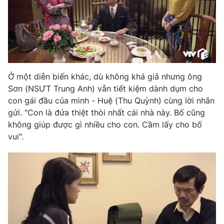
Photo
Infographic
Video
Shorts video
VTV Money
VTV Thể thao
Ở một diễn biến khác, dù không khá giả nhưng ông
Sơn (NSƯT Trung Anh) vẫn tiết kiệm dành dụm cho
con gái đầu của mình - Huệ (Thu Quỳnh) cùng lời nhắn
VTV Sức khoẻ
Bất động sản
gửi. "Con là đứa thiệt thòi nhất cái nhà này. Bố cũng
không giúp được gì nhiều cho con. Cầm lấy cho bố
Thị trường 24h
Tấm lòng Việt
vui".
VTV4
Vươn mình bằng AI
VTV9
VTV8
Liên hệ tòa soạn
English