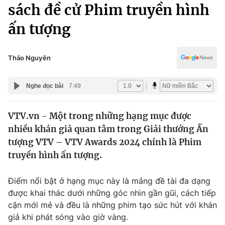
Chính trị
sách đề cử Phim truyền hình
Truyền hình
ấn tượng
Văn hóa - Giải trí
Xã hội
Y tế
Đời sống
Thảo Nguyên
Pháp luật
Công nghệ
Giáo dục
Nghe đọc bài
7:49
Y tế
VTV.vn - Một trong những hạng mục được
Thế giới
nhiều khán giả quan tâm trong Giải thưởng Ấn
Tin tức
tượng VTV – VTV Awards 2024 chính là Phim
Kinh tế
truyền hình ấn tượng.
Thế giới đó đây
Tài chính
Dữ liệu và đời sống
Câu chuyện quốc tế
Điểm nổi bật ở hạng mục này là mảng đề tài đa dạng
Thị trường
được khai thác dưới những góc nhìn gần gũi, cách tiếp
cận mới mẻ và đều là những phim tạo sức hút với khán
Truyền hình
Góc doanh nghiệp
giả khi phát sóng vào giờ vàng.