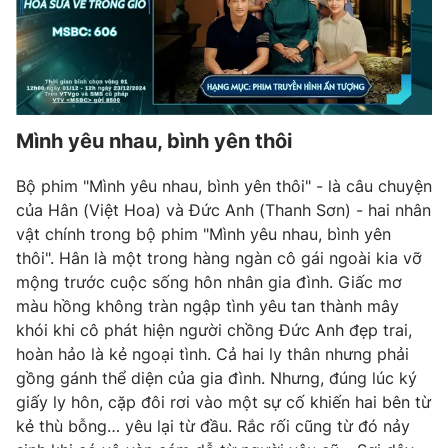
Mình yêu nhau, bình yên thôi
Bộ phim "Mình yêu nhau, bình yên thôi" - là câu chuyện
của Hân (Việt Hoa) và Đức Anh (Thanh Sơn) - hai nhân
vật chính trong bộ phim "Mình yêu nhau, bình yên
thôi". Hân là một trong hàng ngàn cô gái ngoài kia vỡ
mộng trước cuộc sống hôn nhân gia đình. Giấc mơ
màu hồng không tràn ngập tình yêu tan thành mây
khói khi cô phát hiện người chồng Đức Anh đẹp trai,
hoàn hảo là kẻ ngoại tình. Cả hai ly thân nhưng phải
gồng gánh thể diện của gia đình. Nhưng, đúng lúc ký
giấy ly hôn, cặp đôi rơi vào một sự cố khiến hai bên từ
kẻ thù bỗng… yêu lại từ đầu. Rắc rối cũng từ đó nảy