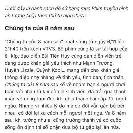
Phim VTV
Giải trí
Dưới đây là danh sách đề cử hạng mục Phim truyền hình
Hậu trường
ấn tượng (xếp theo thứ tự alphabet):
Điện ảnh
Đời sống
Nhân vật
Chúng ta của 8 năm sau
Âm nhạc
Du lịch
Khán giả
Giáo dục
"Chúng ta của 8 năm sau" phát sóng từ ngày 6/11 lúc
Sao
Làm đẹp
21h40 trên kênh VTV3. Bộ phim cũng là sự tái hợp của
Giải sao mai
Tuyển sinh
ê- kíp, đạo diễn Bùi Tiến Huy cùng dàn diễn viên trẻ
Công nghệ
Chất lượng cuộc sống
đang được khán giả yêu thích như Mạnh Trường,
Học trực tuyến
Huyền Lizzie, Quỳnh Kool... mang đến cho khán giả
Hitech Công nghệ tương lai
Giao lưu trực tuyến
thông điệp nhẹ nhàng về tình yêu, tình bạn, tình thân.
Sản phẩm
Chúng ta của 8 năm sau
kể về nhóm bạn 4 người chơi
thân với nhau từ khi còn là sinh viên, đã trải qua thanh
Lịch phát sóng
Thị trường
xuân vô cùng tươi đẹp khi chia thành hai cặp đôi ngọt
ngào. Nhưng vì nhiều lý do mà có đôi vẫn gắn bó bên
Tư vấn
nhau, có đôi lại xa cách mỗi người một ngả. Và 8 năm
Chuyên mục khác
sau, khi tưởng như ai cũng trưởng thành và có cuộc
Emagazine
Podcast
sống ổn định thì số phận đưa bộ tứ gặp lại lần nữa.