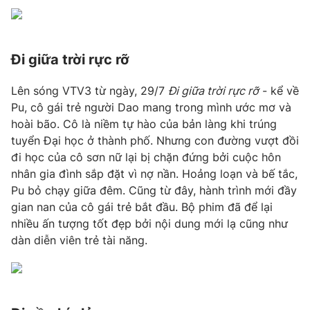
Photo
Infographic
Đi giữa trời rực rỡ
Video
Shorts video
Lên sóng VTV3 từ ngày, 29/7
Đi giữa trời rực rỡ
- kể về
VTV Money
VTV Thể thao
Pu, cô gái trẻ người Dao mang trong mình ước mơ và
hoài bão. Cô là niềm tự hào của bản làng khi trúng
tuyển Đại học ở thành phố. Nhưng con đường vượt đồi
VTV Sức khoẻ
Bất động sản
đi học của cô sơn nữ lại bị chặn đứng bởi cuộc hôn
nhân gia đình sắp đặt vì nợ nần. Hoảng loạn và bế tắc,
Thị trường 24h
Tấm lòng Việt
Pu bỏ chạy giữa đêm. Cũng từ đây, hành trình mới đầy
gian nan của cô gái trẻ bắt đầu. Bộ phim đã để lại
VTV4
Vươn mình bằng AI
nhiều ấn tượng tốt đẹp bởi nội dung mới lạ cũng như
dàn diễn viên trẻ tài năng.
VTV9
VTV8
Liên hệ tòa soạn
English