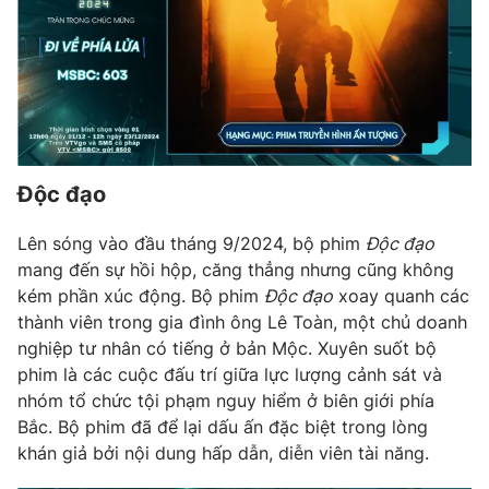
Email:
toasoan@vtv.vn
Liên hệ quảng cáo:
024-7300.7108
Độc đạo
Lên sóng vào đầu tháng 9/2024, bộ phim
Độc đạo
mang đến sự hồi hộp, căng thẳng nhưng cũng không
kém phần xúc động. Bộ phim
Độc đạo
xoay quanh các
thành viên trong gia đình ông Lê Toàn, một chủ doanh
® Cấm sao chép dưới mọi hình thức nếu không có sự chấp
nghiệp tư nhân có tiếng ở bản Mộc. Xuyên suốt bộ
thuận bằng văn bản. Ghi rõ nguồn VTV.vn khi phát hành lại
phim là các cuộc đấu trí giữa lực lượng cảnh sát và
thông tin từ website này.
nhóm tổ chức tội phạm nguy hiểm ở biên giới phía
Bắc. Bộ phim đã để lại dấu ấn đặc biệt trong lòng
khán giả bởi nội dung hấp dẫn, diễn viên tài năng.