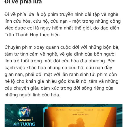
Đi về phía lửa
Đi về phía lửa là bộ phim truyền hình dài tập về nghề
lính cứu hỏa, cứu hộ, cứu nạn - một trong những công
THỜI BÁO VTV
việc được coi là nguy hiểm nhất thế giới, do đạo diễn
Trần Thanh Huy thực hiện.
Theo dõi báo trên
Chuyện phim xoay quanh cuộc đời với những bộn bề,
tâm tư tình cảm về nghề, về gia đình của bốn người
lính trẻ tuổi trong một đội cứu hỏa địa phương. Bên
Cơ quan chủ quản:
Đài Truyền hình Việt Nam
cạnh việc khắc họa những ca cứu hộ, cứu nạn đầy
Cơ quan báo chí:
Thời báo VTV
gian nan, phải đối mặt với lằn ranh sinh tử, phim còn
Giấy phép hoạt động báo in và báo điện tử số 483/GP-BTTTT
hé lộ cho khán giả nhiều góc khuất nội tâm và những
cấp ngày 29/12/2023
câu chuyện giàu cảm xúc trong đời sống riêng của
Tổng Biên tập:
Vũ Thanh Thủy
những người lính cứu hỏa.
Phó Tổng Biên tập:
Nguyễn Thị Mỹ Hạnh, Phạm Quốc Thắng,
Nguyễn Trọng Ninh
Tổng đài VTV:
024.38 355 931 - 024.38 355 932
Ðiện thoại Thời báo VTV:
024.66 897 897