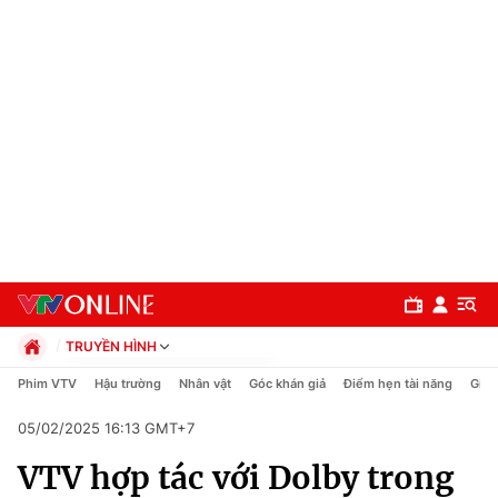
TRUYỀN HÌNH
Chính trị
Phim VTV
Hậu trường
Nhân vật
Góc khán giả
Điểm hẹn tài năng
Giải
Xã hội
05/02/2025 16:13 GMT+7
Pháp luật
Chuyên mục
Kinh tế
VTV hợp tác với Dolby trong
Thể thao