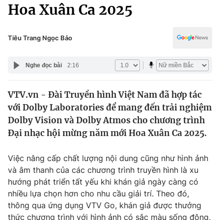
Chính trị
Hoa Xuân Ca 2025
Truyền hình
Văn hóa - Giải trí
Xã hội
Y tế
Tiêu Trang Ngọc Bảo
Đời sống
Pháp luật
Công nghệ
Nghe đọc bài
2:16
Giáo dục
Y tế
VTV.vn - Đài Truyền hình Việt Nam đã hợp tác
với Dolby Laboratories để mang đến trải nghiệm
Thế giới
Dolby Vision và Dolby Atmos cho chương trình
Đại nhạc hội mừng năm mới Hoa Xuân Ca 2025.
Tin tức
Kinh tế
Thế giới đó đây
Việc nâng cấp chất lượng nội dung cũng như hình ảnh
Tài chính
và âm thanh của các chương trình truyền hình là xu
Dữ liệu và đời sống
Câu chuyện quốc tế
hướng phát triển tất yếu khi khán giả ngày càng có
Thị trường
nhiều lựa chọn hơn cho nhu cầu giải trí. Theo đó,
Truyền hình
Góc doanh nghiệp
thông qua ứng dụng VTV Go, khán giả được thưởng
thức chương trình với hình ảnh có sắc màu sống động,