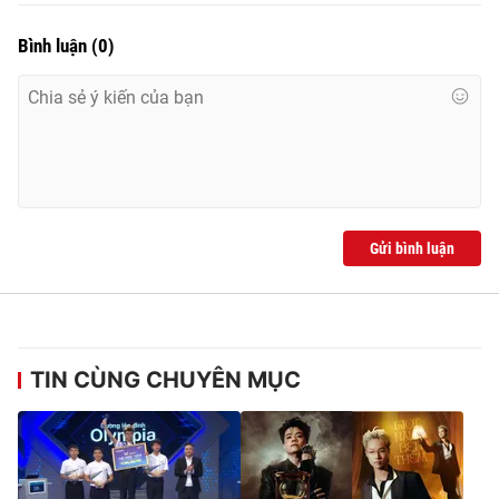
Bình luận
(
0
)
Gửi bình luận
TIN CÙNG CHUYÊN MỤC