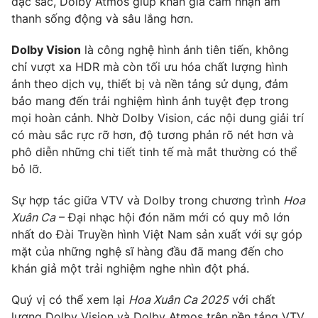
đặc sắc, Dolby Atmos giúp khán giả cảm nhận âm
thanh sống động và sâu lắng hơn.
Dolby Vision
là công nghệ hình ảnh tiên tiến, không
chỉ vượt xa HDR mà còn tối ưu hóa chất lượng hình
THỜI BÁO VTV
ảnh theo dịch vụ, thiết bị và nền tảng sử dụng, đảm
bảo mang đến trải nghiệm hình ảnh tuyệt đẹp trong
mọi hoàn cảnh. Nhờ Dolby Vision, các nội dung giải trí
có màu sắc rực rỡ hơn, độ tương phản rõ nét hơn và
Theo dõi báo trên
phô diễn những chi tiết tinh tế mà mắt thường có thể
bỏ lỡ.
Cơ quan chủ quản:
Đài Truyền hình Việt Nam
Cơ quan báo chí:
Thời báo VTV
Sự hợp tác giữa VTV và Dolby trong chương trình
Hoa
Xuân Ca
– Đại nhạc hội đón năm mới có quy mô lớn
Giấy phép hoạt động báo in và báo điện tử số 483/GP-BTTTT
cấp ngày 29/12/2023
nhất do Đài Truyền hình Việt Nam sản xuất với sự góp
mặt của những nghệ sĩ hàng đầu đã mang đến cho
Tổng Biên tập:
Vũ Thanh Thủy
khán giả một trải nghiệm nghe nhìn đột phá.
Phó Tổng Biên tập:
Nguyễn Thị Mỹ Hạnh, Phạm Quốc Thắng,
Nguyễn Trọng Ninh
Quý vị có thể xem lại
Hoa Xuân Ca 2025
với chất
Tổng đài VTV:
024.38 355 931 - 024.38 355 932
lượng Dolby Vision và Dolby Atmos trên nền tảng VTV