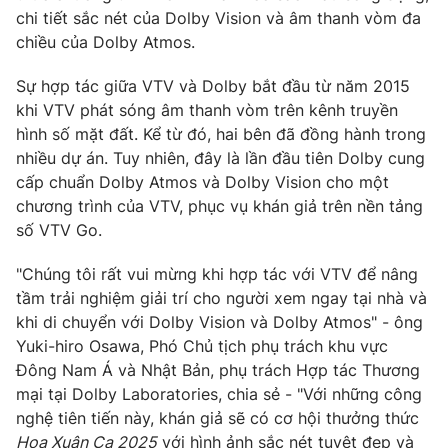
Phim VTV
chi tiết sắc nét của Dolby Vision và âm thanh vòm đa
Giải trí
chiều của Dolby Atmos.
Hậu trường
Điện ảnh
Đời sống
Nhân vật
Sự hợp tác giữa VTV và Dolby bắt đầu từ năm 2015
Âm nhạc
khi VTV phát sóng âm thanh vòm trên kênh truyền
Du lịch
Khán giả
hình số mặt đất. Kể từ đó, hai bên đã đồng hành trong
Giáo dục
Sao
nhiều dự án. Tuy nhiên, đây là lần đầu tiên Dolby cung
Làm đẹp
Giải sao mai
Tuyển sinh
cấp chuẩn Dolby Atmos và Dolby Vision cho một
Công nghệ
Chất lượng cuộc sống
chương trình của VTV, phục vụ khán giả trên nền tảng
Học trực tuyến
số VTV Go.
Hitech Công nghệ tương lai
Giao lưu trực tuyến
"Chúng tôi rất vui mừng khi hợp tác với VTV để nâng
Sản phẩm
tầm trải nghiệm giải trí cho người xem ngay tại nhà và
Lịch phát sóng
Thị trường
khi di chuyển với Dolby Vision và Dolby Atmos" - ông
Yuki-hiro Osawa, Phó Chủ tịch phụ trách khu vực
Tư vấn
Đông Nam Á và Nhật Bản, phụ trách Hợp tác Thương
Chuyên mục khác
mại tại Dolby Laboratories, chia sẻ - "Với những công
nghệ tiên tiến này, khán giả sẽ có cơ hội thưởng thức
Emagazine
Podcast
Hoa Xuân Ca 2025
với hình ảnh sắc nét tuyệt đẹp và