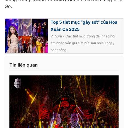
Ðiện thoại Thời báo VTV:
024.66 897 897
Go.
Email:
toasoan@vtv.vn
Liên hệ quảng cáo:
024-7300.7108
Top 5 tiết mục “gây sốt” của Hoa
Xuân Ca 2025
VTV.vn - Các tiết mục trong đại nhạc hội
âm nhạc vẫn giữ sức hút sau nhiều ngày
phát sóng.
Tin liên quan
® Cấm sao chép dưới mọi hình thức nếu không có sự chấp
thuận bằng văn bản. Ghi rõ nguồn VTV.vn khi phát hành lại
thông tin từ website này.