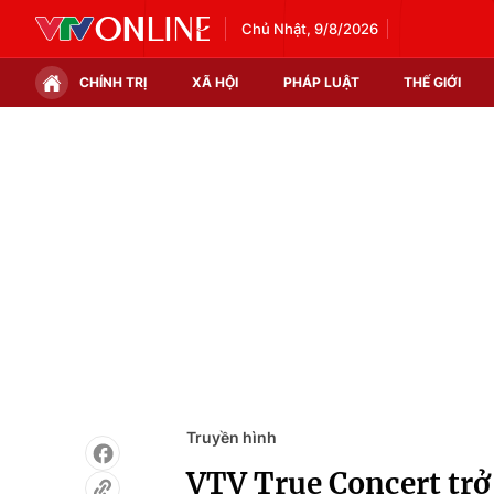
Chủ Nhật, 9/8/2026
CHÍNH TRỊ
XÃ HỘI
PHÁP LUẬT
THẾ GIỚI
Chính trị
Xã hội
Thế giới
Kinh tế
Tin tức
Tài chính
Thế giới đó đây
Thị trường
Câu chuyện quốc tế
Góc doanh nghiệp
Dữ liệu và đời sống
Truyền hình
VTV True Concert trở