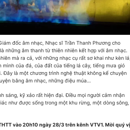
 Giám đốc âm nhạc, Nhạc sĩ Trần Thanh Phương cho
 là những âm thanh từ thiên nhiên kết hợp với âm nhạc.
hiên mà ra cả, với những nhạc cụ rất sơ khai như kèn lá
 mình của đá, của đất của tiếng lá cây, tiếng mưa gió
i. Đây là một chương trình nghệ thuật không kể chuyện
chuyện bằng âm nhạc, những điệu múa…
nh sáng, kỹ xảo rất hiện đại. Điều mọi người cảm nhận
giác như được sống trong một khu rừng, một dòng sông,
 THTT vào 20h10
ngày 28/3 trên kênh VTV1. Mời quý v