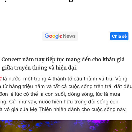
Góc ảnh
Giáo dục
Công nghệ
Chia sẻ
Tuyển sinh
Hitech Công ng
Học trực tuyến
Sản phẩm
 Concert năm nay tiếp tục mang đến cho khán giả
g
Thị trường
giữa truyền thống và hiện đại.
Tư vấn
1
là nước, một trong 4 thành tố cấu thành vũ trụ. Vòng
từ hàng triệu năm và tất cả cuộc sống trên trái đất đề
ơn lẻ lúc có thể là con suối, dòng sông, lúc là mưa
ng. Cứ như vậy, nước hiện hữu trong đời sống con
à vô giá của Mẹ Thiên nhiên dành cho cuộc sống này.