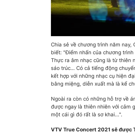
Chia sẻ về chương trình năm nay,
biết: "Điểm nhấn của chương trình
Thực ra âm nhạc cũng là từ thiên n
sáo trúc… Có cả tiếng động chuyển
kết hợp với những nhạc cụ hiện đạ
bằng miệng, diễn xuất mà là kể 
Ngoài ra còn có những hỗ trợ về á
được ngay là thiên nhiên với cảm 
một cái gì đó rất là sơ khai...".
VTV True Concert 2021 sẽ được