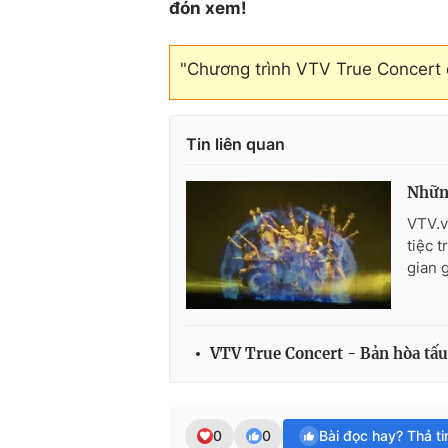
đón xem!
"Chương trình VTV True Concert đưo
Tin liên quan
Những
VTV.v
tiệc 
gian 
VTV True Concert - Bản hòa t
0
0
Bài đọc hay? Thả t