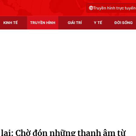
Truyền hình trực tuyến
KINH TẾ
TRUYỀN HÌNH
GIẢI TRÍ
Y TẾ
ĐỜI SỐNG
Pháp luật
Y tế
Truyền hình
Multimedia
Phim VTV
Video
Hậu trường
Shorts video
Nhân vật
Podcast
Khán giả
EMagazine
Giải sao mai
Photo
 lại: Chờ đón những thanh âm từ
Infographic