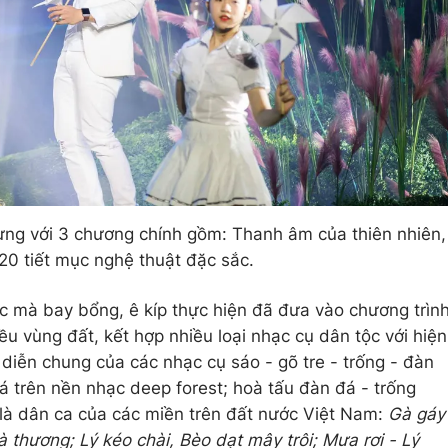
ng với 3 chương chính gồm: Thanh âm của thiên nhiên,
20 tiết mục nghệ thuật đặc sắc.
 mà bay bổng, ê kíp thực hiện đã đưa vào chương trìn
ều vùng đất, kết hợp nhiều loại nhạc cụ dân tộc với hiện
 diễn chung của các nhạc cụ sáo - gõ tre - trống - đàn
á trên nền nhạc deep forest; hoà tấu đàn đá - trống
 là dân ca của các miền trên đất nước Việt Nam:
Gà gáy
à thương; Lý kéo chài, Bèo dạt mây trôi; Mưa rơi - Lý