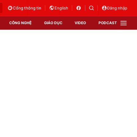
Cổng thông tin
English
Đăng nhập
CÔNG NGHỆ
GIÁO DỤC
VIDEO
PODCAST
VTV Money
VTV Thể thao
VTV Sức khoẻ
Bất động sản
Thị trường 24h
Tấm lòng Việt
Vươn mình bằng AI
VTV4
VTV8
VTV9
Lịch phát sóng
Giao lưu trực tuyến
Sự kiện