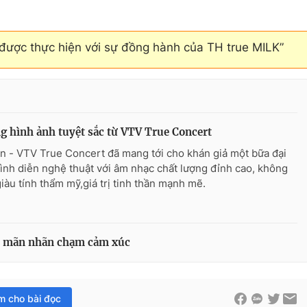
̛̣c thực hiện với sự đồng hành của TH true MILK”
 hình ảnh tuyệt sắc từ VTV True Concert
n - VTV True Concert đã mang tới cho khán giả một bữa đại
trình diễn nghệ thuật với âm nhạc chất lượng đỉnh cao, không
giàu tính thẩm mỹ,giá trị tinh thần mạnh mẽ.
ấu mãn nhãn chạm cảm xúc
im cho bài đọc