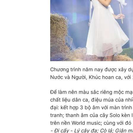
Chương trình năm nay được xây dự
Nước và Người, Khúc hoan ca, với 
Để làm nên màu sắc riêng mộc mạc
chất liệu dân ca, điệu múa của nhi
đại: kết hợp 3 bộ âm với màn trình
tranh; thanh âm của cây Solo kèn l
trên nền World music; cùng với đó
- Đi cấy - Lý cây đa; Cò lả; Giận m