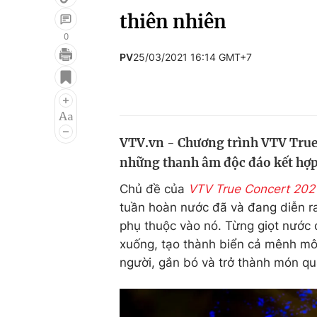
thiên nhiên
0
PV
25/03/2021 16:14 GMT+7
Giải trí
Đời sống
Điện ảnh
Du lịch
Âm nhạc
Làm đẹp
VTV.vn - Chương trình VTV True
Sao
Chất lượng cuộc sốn
những thanh âm độc đáo kết hợp 
Chủ đề của
VTV True Concert 202
tuần hoàn nước đã và đang diễn ra 
phụ thuộc vào nó. Từng giọt nước đ
xuống, tạo thành biển cả mênh mô
người, gắn bó và trở thành món qu