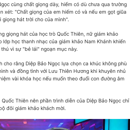
Ngọc cùng chất giọng dày, hiếm có dù chưa qua trường
n xét: "Chất giọng của em hiếm có và nếu em gọt giũa
i giọng hát trời cho của mình".
ng giọng hát của học trò Quốc Thiên, nữ giám khảo
o lớp học thanh nhạc của giám khảo Nam Khánh khiến
thú vì sự "bẻ lái" ngoạn mục này.
h cho rằng Diệp Bảo Ngọc lựa chọn ca khúc không phù
mình và đồng tình với Lưu Thiên Hương khi khuyên nhủ
nghiệm vài khóa học nếu muốn theo đuổi con đường âm
ới Quốc Thiên nên phần trình diễn của Diệp Bảo Ngọc chỉ
bộ đôi giám khảo khách mời.