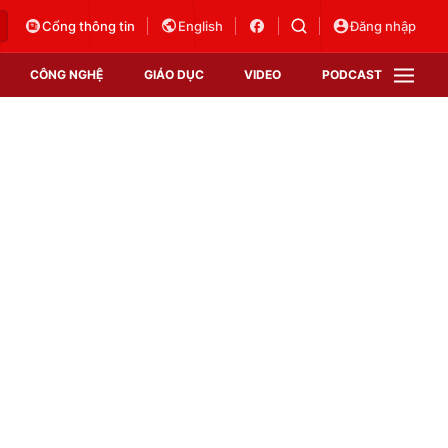
Cổng thông tin
English
Đăng nhập
CÔNG NGHỆ
GIÁO DỤC
VIDEO
PODCAST
VTV Money
VTV Thể thao
VTV Sức khoẻ
Bất động sản
Thị trường 24h
Tấm lòng Việt
Vươn mình bằng AI
VTV4
VTV8
VTV9
Lịch phát sóng
Giao lưu trực tuyến
Sự kiện