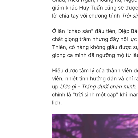
giám khảo Huy Tuấn cũng sẽ được "b
lời chia tay với chương trình
Trời s
Ở lần "chào sân" đầu tiên, Diệp B
chất giọng trầm nhưng đầy nội lự
Thiên, cô nàng không giấu được sự
giọng ca mình đã ngưỡng mộ từ lâ
Hiểu được tâm lý của thành viên đ
viên, nhiệt tình hướng dẫn và ch
up
Ước gì - Trăng dưới chân mình
,
chính là "trời sinh một cặp" khi 
lịch.