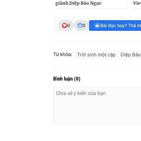
giành Diệp Bảo Ngọc
Vie
0
0
Bài đọc hay? Thả t
Từ khóa:
Trời sinh một cặp
Diệp Bảo
Bình luận
(
0
)