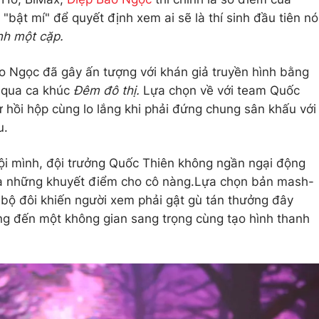
ật mí" để quyết định xem ai sẽ là thí sinh đầu tiên nó
inh một cặp.
ảo Ngọc đã gây ấn tượng với khán giả truyền hình bằng
c qua ca khúc
Đêm đô thị.
Lựa chọn về với team Quốc
 hồi hộp cùng lo lắng khi phải đứng chung sân khấu với
u.
ội mình, đội trưởng Quốc Thiên không ngần ngại động
ỉ ra những khuyết điểm cho cô nàng.Lựa chọn bản mash-
 bộ đôi khiến người xem phải gật gù tán thưởng đây
mang đến một không gian sang trọng cùng tạo hình thanh