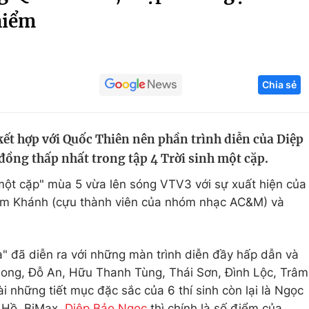
hiểm
Góc ảnh
Giáo dục
Công nghệ
Chia sẻ
Tuyển sinh
Hitech Công ng
Học trực tuyến
Sản phẩm
kết hợp với Quốc Thiên nên phần trình diễn của Diệp
g
Thị trường
ồng thấp nhất trong tập 4 Trời sinh một cặp.
Tư vấn
 một cặp" mùa 5 vừa lên sóng VTV3 với sự xuất hiện của
Nam Khánh (cựu thành viên của nhóm nhạc AC&M) và
" đã diễn ra với những màn trình diễn đầy hấp dẫn và
hong, Đỗ An, Hữu Thanh Tùng, Thái Sơn, Đình Lộc, Trâm
i những tiết mục đặc sắc của 6 thí sinh còn lại là Ngọc
 Hồ, BiMax,
Diệp Bảo Ngọc
thì chính là số điểm của