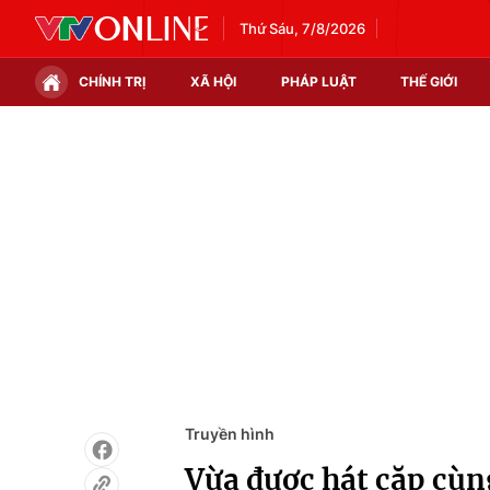
Thứ Sáu, 7/8/2026
CHÍNH TRỊ
XÃ HỘI
PHÁP LUẬT
THẾ GIỚI
Chính trị
Xã hội
Thế giới
Kinh tế
Tin tức
Tài chính
Thế giới đó đây
Thị trường
Câu chuyện quốc tế
Góc doanh nghiệp
Dữ liệu và đời sống
Truyền hình
Vừa được hát cặp cùn