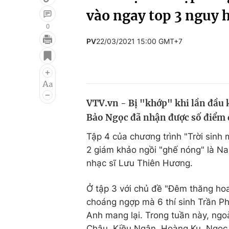
vào ngay top 3 nguy 
0
PV
22/03/2021 15:00 GMT+7
Giải trí
Đời sống
Điện ảnh
Du lịch
Âm nhạc
Làm đẹp
VTV.vn - Bị "khớp" khi lần đầu 
Sao
Chất lượng cuộc sốn
Bảo Ngọc đã nhận được số điểm đ
Tập 4 của chương trình "Trời sinh
2 giám khảo ngồi "ghế nóng" là 
nhạc sĩ Lưu Thiên Hương.
Ở tập 3 với chủ đề "Đêm thăng hoa
choáng ngợp mà 6 thí sinh Trần P
Anh mang lại. Trong tuần này, ngoà
Châu, Kiều Ngân, Hoàng Ku, Ngọc