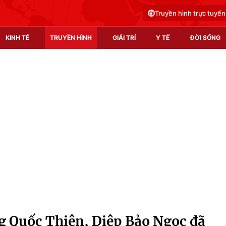
Truyền hình trực tuyến
KINH TẾ
TRUYỀN HÌNH
GIẢI TRÍ
Y TẾ
ĐỜI SỐNG
Pháp luật
Y tế
Truyền hình
Multimedia
Phim VTV
Video
Hậu trường
Shorts video
Nhân vật
Podcast
Khán giả
EMagazine
Giải sao mai
Photo
g Quốc Thiên, Diệp Bảo Ngọc đã
Infographic