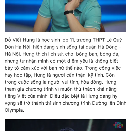
Ðiện thoại Thời báo VTV:
024.66 897 897
Email:
toasoan@vtv.vn
Liên hệ quảng cáo:
024-7300.7108
Đỗ Viết Hưng là học sinh lớp 11, trường THPT Lê Quý
Đôn Hà Nội, hiện đang sinh sống tại quận Hà Đông -
Hà Nội. Hưng thích lịch sử, chơi bóng bàn, bóng đá,
nhưng tự nhận mình có một điểm yếu là không biết
bày tỏ cảm xúc với bạn nữ thế nào. Trong công việc
hay học tập, Hưng là người cẩn thận, kỹ tính. Còn
trong cuộc sống là người vui tính, hòa đồng. Hưng
tham gia chương trình vì muốn thử thách khả năng
tiếng Việt của mình. Điều đặc biệt là Hưng đang hy
® Cấm sao chép dưới mọi hình thức nếu không có sự chấp
vọng sẽ trở thành thí sinh chương trình Đường lên Đỉnh
thuận bằng văn bản. Ghi rõ nguồn VTV.vn khi phát hành lại
Olympia.
thông tin từ website này.