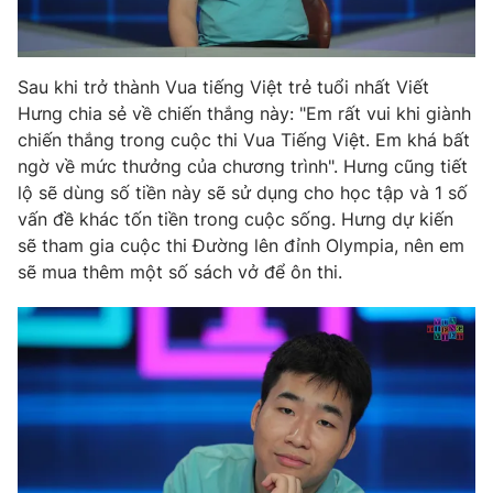
Sau khi trở thành Vua tiếng Việt trẻ tuổi nhất Viết
THỜI BÁO VTV
Hưng chia sẻ về chiến thắng này: "Em rất vui khi giành
chiến thắng trong cuộc thi Vua Tiếng Việt. Em khá bất
ngờ về mức thưởng của chương trình". Hưng cũng tiết
lộ sẽ dùng số tiền này sẽ sử dụng cho học tập và 1 số
Theo dõi báo trên
vấn đề khác tốn tiền trong cuộc sống. Hưng dự kiến
sẽ tham gia cuộc thi Đường lên đỉnh Olympia, nên em
sẽ mua thêm một số sách vở để ôn thi.
Cơ quan chủ quản:
Đài Truyền hình Việt Nam
Cơ quan báo chí:
Thời báo VTV
Giấy phép hoạt động báo in và báo điện tử số 483/GP-BTTTT
cấp ngày 29/12/2023
Tổng Biên tập:
Vũ Thanh Thủy
Phó Tổng Biên tập:
Nguyễn Thị Mỹ Hạnh, Phạm Quốc Thắng,
Nguyễn Trọng Ninh
Tổng đài VTV:
024.38 355 931 - 024.38 355 932