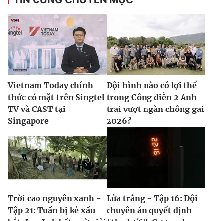
TIN CÙNG CHUYÊN MỤC
Vietnam Today chính
Đội hình nào có lợi thế
thức có mặt trên Singtel
trong Công diễn 2 Anh
TV và CAST tại
trai vượt ngàn chông gai
Singapore
2026?
Trời cao nguyên xanh -
Lửa trắng - Tập 16: Đội
Tập 21: Tuấn bị kẻ xấu
chuyên án quyết định