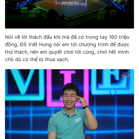
Photo
Infographic
Video
Shorts video
Nói về lời thách đấu khi mà đã có trong tay 160 triệu
đồng, Đỗ Viết Hưng nói em tới chương trình để được
VTV Money
VTV Thể thao
thử thách, nên em quyết chơi tới cùng, chơi hết mình
chò dù có thể bị thua sạch.
VTV Sức khoẻ
Bất động sản
Thị trường 24h
Tấm lòng Việt
VTV4
Vươn mình bằng AI
VTV9
VTV8
Liên hệ tòa soạn
English