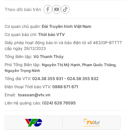
Theo dõi báo trên
Cơ quan chủ quản:
Đài Truyền hình Việt Nam
Cơ quan báo chí:
Thời báo VTV
Giấy phép hoạt động báo in và báo điện tử số 483/GP-BTTTT
cấp ngày 29/12/2023
Tổng Biên tập:
Vũ Thanh Thủy
Phó Tổng Biên tập:
Nguyễn Thị Mỹ Hạnh, Phạm Quốc Thắng,
Nguyễn Trọng Ninh
Tổng đài VTV:
024.38 355 931 - 024.38 355 932
Ðiện thoại Thời báo VTV:
0988 671 671
Email:
toasoan@vtv.vn
Liên hệ quảng cáo:
(024) 626 79595