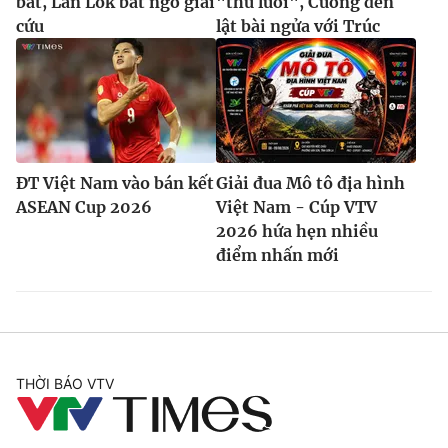
bắt, Lan Lok bất ngờ giải
"thu lưới", Cương đen
cứu
lật bài ngửa với Trúc
ĐT Việt Nam vào bán kết
Giải đua Mô tô địa hình
ASEAN Cup 2026
Việt Nam - Cúp VTV
2026 hứa hẹn nhiều
điểm nhấn mới
THỜI BÁO VTV