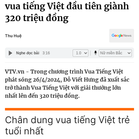
Chính trị
vua tiếng Việt đầu tiên giành
Truyền hình
320 triệu đồng
Văn hóa - Giải trí
Xã hội
Y tế
Đời sống
Thu Huệ
Pháp luật
Công nghệ
Giáo dục
Nghe đọc bài
3:16
Y tế
VTV.vn - Trong chương trình Vua Tiếng Việt
Thế giới
phát sóng 26/4/2024, Đỗ Viết Hưng đã xuất sắc
Tin tức
trở thành Vua Tiếng Việt với giải thưởng lớn
Kinh tế
nhất lên đến 320 triệu đồng.
Thế giới đó đây
Tài chính
Dữ liệu và đời sống
Câu chuyện quốc tế
Thị trường
Chân dung vua tiếng Việt trẻ
Truyền hình
tuổi nhất
Góc doanh nghiệp