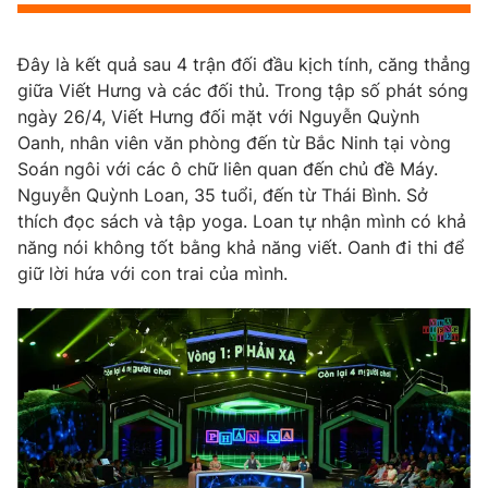
Phim VTV
Giải trí
Hậu trường
Đây là kết quả sau 4 trận đối đầu kịch tính, căng thẳng
Điện ảnh
Đời sống
giữa Viết Hưng và các đối thủ. Trong tập số phát sóng
Nhân vật
Âm nhạc
ngày 26/4, Viết Hưng đối mặt với Nguyễn Quỳnh
Du lịch
Khán giả
Oanh, nhân viên văn phòng đến từ Bắc Ninh tại vòng
Giáo dục
Sao
Soán ngôi với các ô chữ liên quan đến chủ đề Máy.
Làm đẹp
Giải sao mai
Tuyển sinh
Nguyễn Quỳnh Loan, 35 tuổi, đến từ Thái Bình. Sở
Công nghệ
Chất lượng cuộc sống
thích đọc sách và tập yoga. Loan tự nhận mình có khả
Học trực tuyến
năng nói không tốt bằng khả năng viết. Oanh đi thi để
Hitech Công nghệ tương lai
giữ lời hứa với con trai của mình.
Giao lưu trực tuyến
Sản phẩm
Lịch phát sóng
Thị trường
Tư vấn
Chuyên mục khác
Emagazine
Podcast