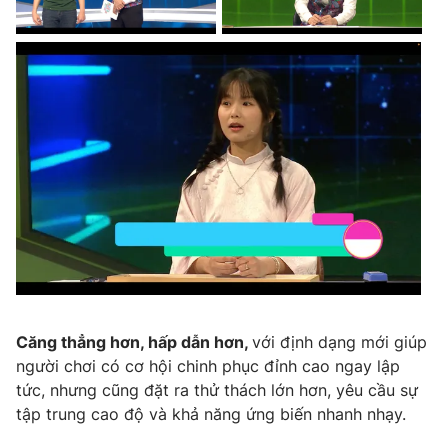
THỜI BÁO VTV
Theo dõi báo trên
Cơ quan chủ quản:
Đài Truyền hình Việt Nam
Cơ quan báo chí:
Thời báo VTV
Giấy phép hoạt động báo in và báo điện tử số 483/GP-BTTTT
cấp ngày 29/12/2023
Căng thẳng hơn, hấp dẫn hơn,
với định dạng mới giúp
Tổng Biên tập:
Vũ Thanh Thủy
người chơi có cơ hội chinh phục đỉnh cao ngay lập
Phó Tổng Biên tập:
Nguyễn Thị Mỹ Hạnh, Phạm Quốc Thắng,
tức, nhưng cũng đặt ra thử thách lớn hơn, yêu cầu sự
Nguyễn Trọng Ninh
tập trung cao độ và khả năng ứng biến nhanh nhạy.
Tổng đài VTV:
024.38 355 931 - 024.38 355 932