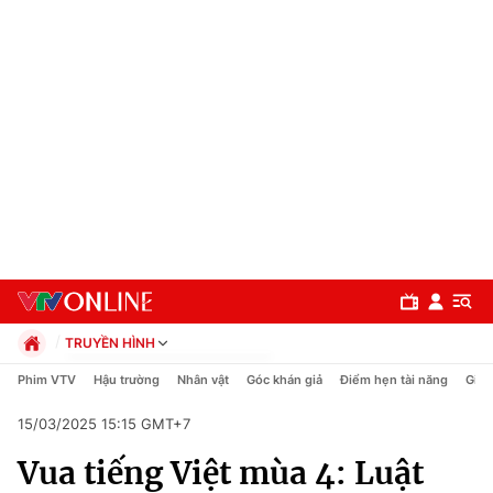
TRUYỀN HÌNH
Chính trị
Phim VTV
Hậu trường
Nhân vật
Góc khán giả
Điểm hẹn tài năng
Giải
Xã hội
15/03/2025 15:15 GMT+7
Pháp luật
Chuyên mục
Kinh tế
Vua tiếng Việt mùa 4: Luật
Thể thao