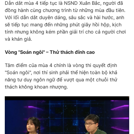
Dẫn dắt mùa 4 tiếp tục là NSND Xuân Bắc, người đã
Ðiện thoại Thời báo VTV:
024.66 897 897
đồng hành cùng chương trình từ những mùa đầu tiên.
Email:
toasoan@vtv.vn
Với lối dẫn dắt duyên dáng, sâu sắc và hài hước, anh
Liên hệ quảng cáo:
024-7300.7108
sẽ tiếp tục mang đến những phút giây hồi hộp, kịch
tính nhưng không kém phần giải trí cho cả người chơi
và khán giả.
Vòng "Soán ngôi" – Thử thách đỉnh cao
Tâm điểm của mùa 4 chính là vòng thi quyết định
"Soán ngôi", nơi thí sinh phải thể hiện toàn bộ khả
năng tư duy ngôn ngữ để vượt qua một chuỗi thử
thách không khoan nhượng.
® Cấm sao chép dưới mọi hình thức nếu không có sự chấp
thuận bằng văn bản. Ghi rõ nguồn VTV.vn khi phát hành lại
thông tin từ website này.