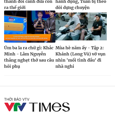
thành đôi cánh đưa con
hành động, Tuấn bị theo
ra thế giới
dõi dựng chuyện
Úm ba la ra chữ gì: Khắc
Mùa hè năm ấy - Tập 2:
Minh - Lâm Nguyễn
Khánh (Long Vũ) vỡ vụn
thắng nghẹt thở sau câu
nhìn 'mối tình đầu' đi
hỏi phụ
nhà nghỉ
THỜI BÁO VTV