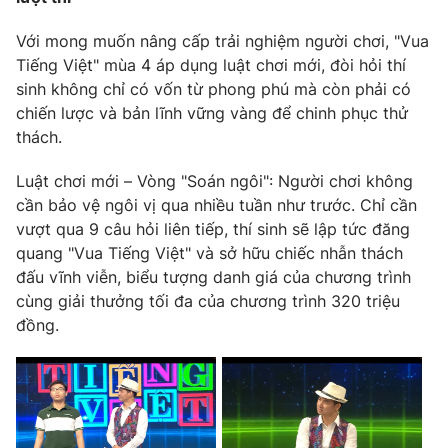
Photo
Infographic
Với mong muốn nâng cấp trải nghiệm người chơi, "Vua
Tiếng Việt" mùa 4 áp dụng luật chơi mới, đòi hỏi thí
sinh không chỉ có vốn từ phong phú mà còn phải có
Video
Shorts video
chiến lược và bản lĩnh vững vàng để chinh phục thử
thách.
VTV Money
VTV Thể thao
Luật chơi mới – Vòng "Soán ngôi": Người chơi không
cần bảo vệ ngôi vị qua nhiều tuần như trước. Chỉ cần
VTV Sức khoẻ
Bất động sản
vượt qua 9 câu hỏi liên tiếp, thí sinh sẽ lập tức đăng
quang "Vua Tiếng Việt" và sở hữu chiếc nhẫn thách
Thị trường 24h
Tấm lòng Việt
đấu vĩnh viễn, biểu tượng danh giá của chương trình
cùng giải thưởng tối đa của chương trình 320 triệu
VTV4
Vươn mình bằng AI
đồng.
VTV9
VTV8
Liên hệ tòa soạn
English