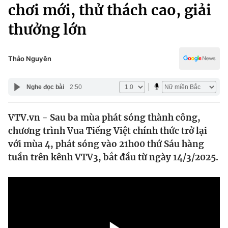
Chính trị
chơi mới, thử thách cao, giải
Truyền hình
thưởng lớn
Văn hóa - Giải trí
Xã hội
Y tế
Đời sống
Thảo Nguyên
Pháp luật
Công nghệ
Giáo dục
Nghe đọc bài
2:50
Y tế
VTV.vn - Sau ba mùa phát sóng thành công,
Thế giới
chương trình Vua Tiếng Việt chính thức trở lại
Tin tức
với mùa 4, phát sóng vào 21h00 thứ Sáu hàng
Kinh tế
tuần trên kênh VTV3, bắt đầu từ ngày 14/3/2025.
Thế giới đó đây
Tài chính
Dữ liệu và đời sống
Câu chuyện quốc tế
Thị trường
Truyền hình
Góc doanh nghiệp