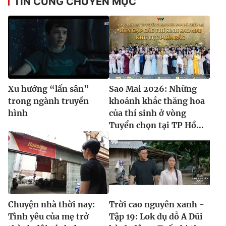
TIN CÙNG CHUYÊN MỤC
Xu hướng “lấn sân”
Sao Mai 2026: Những
trong ngành truyền
khoảnh khắc thăng hoa
hình
của thí sinh ở vòng
Tuyển chọn tại TP Hồ...
Chuyện nhà thời nay:
Trời cao nguyên xanh -
Tình yêu của mẹ trở
Tập 19: Lok dụ dỗ A Dũi