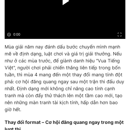
Phim VTV
Giải trí
Hậu trường
Điện ảnh
Đời sống
Nhân vật
Âm nhạc
Du lịch
0:00
Khán giả
Giáo dục
Sao
Làm đẹp
Mùa giải năm nay đánh dấu bước chuyển mình mạnh
Giải sao mai
Tuyển sinh
mẽ về định dạng, luật chơi và giá trị giải thưởng. Nếu
Công nghệ
Chất lượng cuộc sống
như ở các mùa trước, để giành danh hiệu "Vua Tiếng
Học trực tuyến
Việt", người chơi phải chiến thắng liên tiếp trong bốn
Hitech Công nghệ tương lai
Giao lưu trực tuyến
tuần, thì mùa 4 mang đến một thay đổi mang tính đột
Sản phẩm
phá: cơ hội đăng quang ngay sau một trận thi đấu duy
nhất. Định dạng mới không chỉ nâng cao tính cạnh
Lịch phát sóng
Thị trường
tranh mà còn đẩy thử thách lên một tầm cao mới, tạo
nên những màn tranh tài kịch tính, hấp dẫn hơn bao
Tư vấn
giờ hết.
Chuyên mục khác
Thay đổi format – Cơ hội đăng quang ngay trong một
Emagazine
Podcast
lượt thi