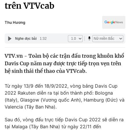
Chính trị
trên VTVcab
Truyền hình
Văn hóa - Giải trí
Xã hội
Y tế
Thu Hương
Đời sống
Pháp luật
Công nghệ
Nghe đọc bài
1:32
Giáo dục
Y tế
VTV.vn - Toàn bộ các trận đấu trong khuôn khổ
Davis Cup năm nay được trực tiếp trọn vẹn trên
Thế giới
hệ sinh thái thể thao của VTVcab.
Tin tức
Kinh tế
Từ ngày 13/9 đến 18/9/2022, vòng bảng Davis Cup
Thế giới đó đây
2022 Rakuten diễn ra tại bốn thành phố: Bologna
Tài chính
(Italy), Glasgow (Vương quốc Anh), Hamburg (Đức) và
Dữ liệu và đời sống
Câu chuyện quốc tế
Valencia (Tây Ban Nha).
Thị trường
Truyền hình
Sau đó, vòng đấu trực tiếp Davis Cup 2022 sẽ diễn ra
Góc doanh nghiệp
tại Malaga (Tây Ban Nha) từ ngày 22/11 đến