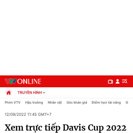
TRUYỀN HÌNH
Chính trị
Phim VTV
Hậu trường
Nhân vật
Góc khán giả
Điểm hẹn tài năng
Giải
Xã hội
12/09/2022 11:45 GMT+7
Pháp luật
Chuyên mục
Kinh tế
Xem trực tiếp Davis Cup 2022
Thể thao