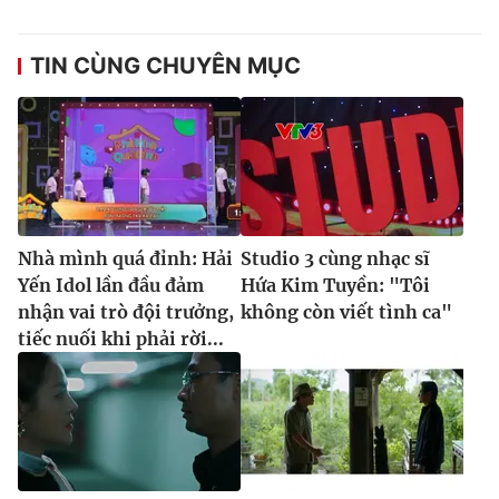
Ðiện thoại Thời báo VTV:
024.66 897 897
Email:
toasoan@vtv.vn
TIN CÙNG CHUYÊN MỤC
Liên hệ quảng cáo:
024-7300.7108
Nhà mình quá đỉnh: Hải
Studio 3 cùng nhạc sĩ
Yến Idol lần đầu đảm
Hứa Kim Tuyền: "Tôi
nhận vai trò đội trưởng,
không còn viết tình ca"
tiếc nuối khi phải rời...
® Cấm sao chép dưới mọi hình thức nếu không có sự chấp
thuận bằng văn bản. Ghi rõ nguồn VTV.vn khi phát hành lại
thông tin từ website này.