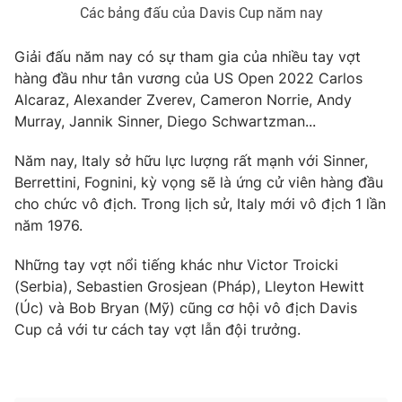
Các bảng đấu của Davis Cup năm nay
Photo
Infographic
Giải đấu năm nay có sự tham gia của nhiều tay vợt
hàng đầu như tân vương của US Open 2022 Carlos
Video
Shorts video
Alcaraz, Alexander Zverev, Cameron Norrie, Andy
Murray, Jannik Sinner, Diego Schwartzman...
VTV Money
VTV Thể thao
Năm nay, Italy sở hữu lực lượng rất mạnh với Sinner,
Berrettini, Fognini, kỳ vọng sẽ là ứng cử viên hàng đầu
VTV Sức khoẻ
Bất động sản
cho chức vô địch. Trong lịch sử, Italy mới vô địch 1 lần
năm 1976.
Thị trường 24h
Tấm lòng Việt
Những tay vợt nổi tiếng khác như Victor Troicki
(Serbia), Sebastien Grosjean (Pháp), Lleyton Hewitt
VTV4
Vươn mình bằng AI
(Úc) và Bob Bryan (Mỹ) cũng cơ hội vô địch Davis
Cup cả với tư cách tay vợt lẫn đội trưởng.
VTV9
VTV8
Liên hệ tòa soạn
English