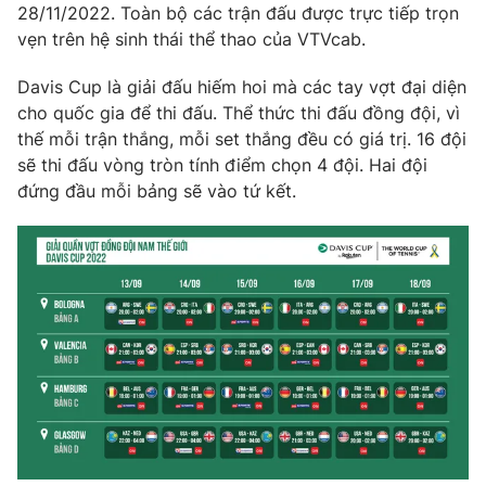
Phim VTV
28/11/2022. Toàn bộ các trận đấu được trực tiếp trọn
Giải trí
vẹn trên hệ sinh thái thể thao của VTVcab.
Hậu trường
Điện ảnh
Đời sống
Davis Cup là giải đấu hiếm hoi mà các tay vợt đại diện
Nhân vật
Âm nhạc
cho quốc gia để thi đấu. Thể thức thi đấu đồng đội, vì
Du lịch
Khán giả
thế mỗi trận thắng, mỗi set thắng đều có giá trị. 16 đội
Giáo dục
Sao
sẽ thi đấu vòng tròn tính điểm chọn 4 đội. Hai đội
Làm đẹp
Giải sao mai
đứng đầu mỗi bảng sẽ vào tứ kết.
Tuyển sinh
Công nghệ
Chất lượng cuộc sống
Học trực tuyến
Hitech Công nghệ tương lai
Giao lưu trực tuyến
Sản phẩm
Lịch phát sóng
Thị trường
Tư vấn
Chuyên mục khác
Emagazine
Podcast