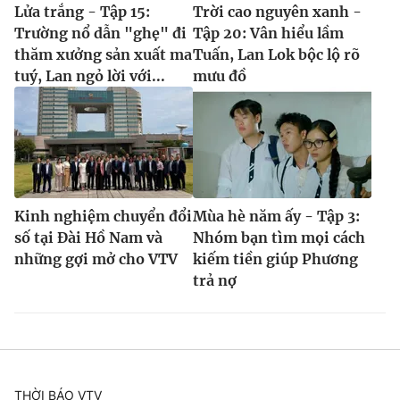
Lửa trắng - Tập 15:
Trời cao nguyên xanh -
Trường nổ dẫn "ghẹ" đi
Tập 20: Vân hiểu lầm
thăm xưởng sản xuất ma
Tuấn, Lan Lok bộc lộ rõ
tuý, Lan ngỏ lời với...
mưu đồ
Kinh nghiệm chuyển đổi
Mùa hè năm ấy - Tập 3:
số tại Đài Hồ Nam và
Nhóm bạn tìm mọi cách
những gợi mở cho VTV
kiếm tiền giúp Phương
trả nợ
THỜI BÁO VTV