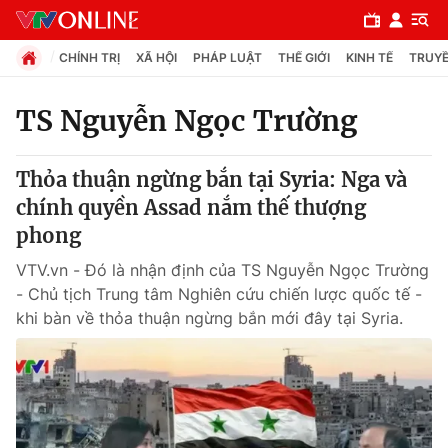
CHÍNH TRỊ
XÃ HỘI
PHÁP LUẬT
THẾ GIỚI
KINH TẾ
TRUYỀ
TS Nguyễn Ngọc Trường
Chuyên mục
Thỏa thuận ngừng bắn tại Syria: Nga và
Chính trị
chính quyền Assad nắm thế thượng
phong
Xã hội
VTV.vn - Đó là nhận định của TS Nguyễn Ngọc Trường
- Chủ tịch Trung tâm Nghiên cứu chiến lược quốc tế -
Pháp luật
khi bàn về thỏa thuận ngừng bắn mới đây tại Syria.
Y tế
Thế giới