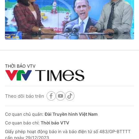
Giao lưu trực tuyến
Sản phẩm
Lịch phát sóng
Thị trường
Tư vấn
Chuyên mục khác
Emagazine
Podcast
THỜI BÁO VTV
Photo
Infographic
Video
Shorts video
Theo dõi báo trên
VTV Money
VTV Thể thao
Cơ quan chủ quản:
Đài Truyền hình Việt Nam
Cơ quan báo chí:
Thời báo VTV
VTV Sức khoẻ
Bất động sản
Giấy phép hoạt động báo in và báo điện tử số 483/GP-BTTTT
cấp ngày 29/12/2023