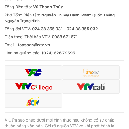
Thị trường 24h
Tấm lòng Việt
Tổng Biên tập:
Vũ Thanh Thủy
Phó Tổng Biên tập:
Nguyễn Thị Mỹ Hạnh, Phạm Quốc Thắng,
VTV4
Vươn mình bằng AI
Nguyễn Trọng Ninh
Tổng đài VTV:
024.38 355 931 - 024.38 355 932
VTV9
VTV8
Ðiện thoại Thời báo VTV:
0988 671 671
Email:
toasoan@vtv.vn
Liên hệ tòa soạn
English
Liên hệ quảng cáo:
(024) 626 79595
THỜI BÁO VTV
Theo dõi báo trên
® Cấm sao chép dưới mọi hình thức nếu không có sự chấp
thuận bằng văn bản. Ghi rõ nguồn VTV.vn khi phát hành lại
Cơ quan chủ quản:
Đài Truyền hình Việt Nam