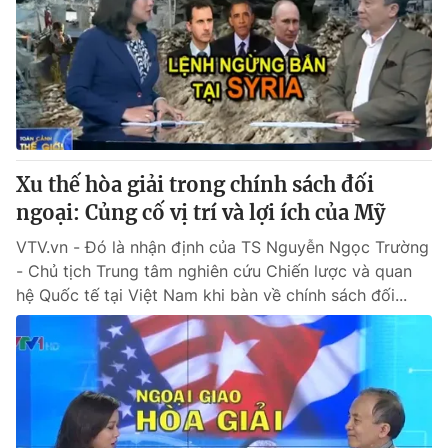
Tin tức
Kinh tế
Thế giới đó đây
Tài chính
Dữ liệu và đời sống
Câu chuyện quốc tế
Thị trường
Truyền hình
Góc doanh nghiệp
Xu thế hòa giải trong chính sách đối
Phim VTV
ngoại: Củng cố vị trí và lợi ích của Mỹ
Giải trí
Hậu trường
VTV.vn - Đó là nhận định của TS Nguyễn Ngọc Trường
Điện ảnh
- Chủ tịch Trung tâm nghiên cứu Chiến lược và quan
Đời sống
Nhân vật
hệ Quốc tế tại Việt Nam khi bàn về chính sách đối...
Âm nhạc
Du lịch
Khán giả
Giáo dục
Sao
Làm đẹp
Giải sao mai
Tuyển sinh
Công nghệ
Chất lượng cuộc sống
Học trực tuyến
Hitech Công nghệ tương lai