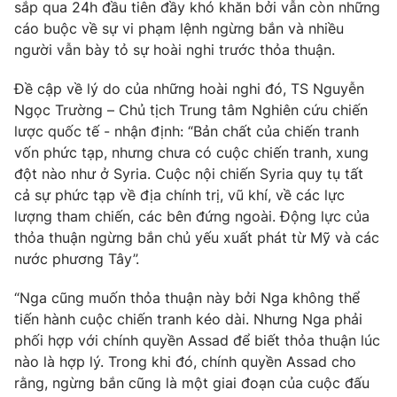
Phim VTV
sắp qua 24h đầu tiên đầy khó khăn bởi vẫn còn những
Giải trí
cáo buộc về sự vi phạm lệnh ngừng bắn và nhiều
Hậu trường
người vẫn bày tỏ sự hoài nghi trước thỏa thuận.
Điện ảnh
Đời sống
Nhân vật
Đề cập về lý do của những hoài nghi đó, TS Nguyễn
Âm nhạc
Du lịch
Ngọc Trường – Chủ tịch Trung tâm Nghiên cứu chiến
Khán giả
Giáo dục
Sao
lược quốc tế - nhận định: “Bản chất của chiến tranh
Làm đẹp
Giải sao mai
vốn phức tạp, nhưng chưa có cuộc chiến tranh, xung
Tuyển sinh
Công nghệ
đột nào như ở Syria. Cuộc nội chiến Syria quy tụ tất
Chất lượng cuộc sống
Học trực tuyến
cả sự phức tạp về địa chính trị, vũ khí, về các lực
Hitech Công nghệ tương lai
lượng tham chiến, các bên đứng ngoài. Động lực của
Giao lưu trực tuyến
thỏa thuận ngừng bắn chủ yếu xuất phát từ Mỹ và các
Sản phẩm
nước phương Tây”.
Lịch phát sóng
Thị trường
“Nga cũng muốn thỏa thuận này bởi Nga không thể
Tư vấn
tiến hành cuộc chiến tranh kéo dài. Nhưng Nga phải
phối hợp với chính quyền Assad để biết thỏa thuận lúc
Chuyên mục khác
nào là hợp lý. Trong khi đó, chính quyền Assad cho
Emagazine
Podcast
rằng, ngừng bắn cũng là một giai đoạn của cuộc đấu