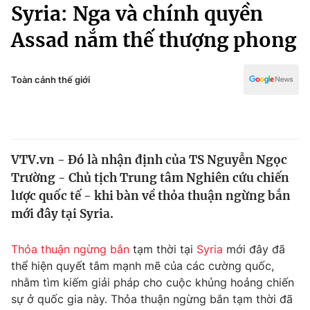
Chính trị
Syria: Nga và chính quyền
Truyền hình
Assad nắm thế thượng phong
Văn hóa - Giải trí
Xã hội
Y tế
Đời sống
Toàn cảnh thế giới
Pháp luật
Công nghệ
Giáo dục
Y tế
VTV.vn - Đó là nhận định của TS Nguyễn Ngọc
Thế giới
Trường - Chủ tịch Trung tâm Nghiên cứu chiến
Tin tức
lược quốc tế - khi bàn về thỏa thuận ngừng bắn
Kinh tế
mới đây tại Syria.
Thế giới đó đây
Tài chính
Dữ liệu và đời sống
Câu chuyện quốc tế
Thỏa thuận ngừng bắn
tạm thời tại
Syria
mới đây đã
Thị trường
thể hiện quyết tâm mạnh mẽ của các cường quốc,
nhằm tìm kiếm giải pháp cho cuộc khủng hoảng chiến
Truyền hình
Góc doanh nghiệp
sự ở quốc gia này. Thỏa thuận ngừng bắn tạm thời đã