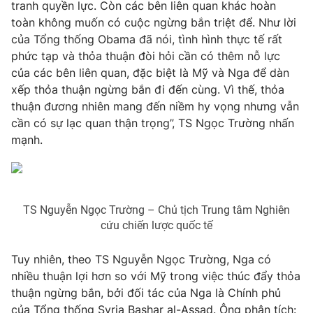
tranh quyền lực. Còn các bên liên quan khác hoàn
Photo
toàn không muốn có cuộc ngừng bắn triệt để. Như lời
Infographic
của Tổng thống Obama đã nói, tình hình thực tế rất
phức tạp và thỏa thuận đòi hỏi cần có thêm nỗ lực
Video
Shorts video
của các bên liên quan, đặc biệt là Mỹ và Nga để dàn
xếp thỏa thuận ngừng bắn đi đến cùng. Vì thế, thỏa
VTV Money
VTV Thể thao
thuận đương nhiên mang đến niềm hy vọng nhưng vẫn
cần có sự lạc quan thận trọng”, TS Ngọc Trường nhấn
mạnh.
VTV Sức khoẻ
Bất động sản
Thị trường 24h
Tấm lòng Việt
TS Nguyễn Ngọc Trường – Chủ tịch Trung tâm Nghiên
VTV4
Vươn mình bằng AI
cứu chiến lược quốc tế
Tuy nhiên, theo TS Nguyễn Ngọc Trường, Nga có
VTV9
VTV8
nhiều thuận lợi hơn so với Mỹ trong việc thúc đẩy thỏa
thuận ngừng bắn, bởi đối tác của Nga là Chính phủ
Liên hệ tòa soạn
English
của Tổng thống Syria Bashar al-Assad. Ông phân tích: