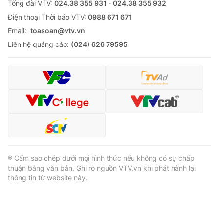
Tổng đài VTV:
024.38 355 931 - 024.38 355 932
Ðiện thoại Thời báo VTV:
0988 671 671
Email:
toasoan@vtv.vn
Liên hệ quảng cáo:
(024) 626 79595
® Cấm sao chép dưới mọi hình thức nếu không có sự chấp
thuận bằng văn bản. Ghi rõ nguồn VTV.vn khi phát hành lại
thông tin từ website này.