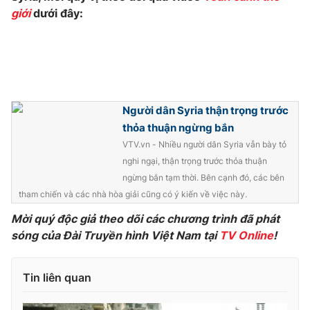
Ðiện thoại Thời báo VTV:
024.66 897 897
giới
dưới đây:
Email:
toasoan@vtv.vn
Liên hệ quảng cáo:
024-7300.7108
Người dân Syria thận trọng trước
thỏa thuận ngừng bắn
VTV.vn - Nhiều người dân Syria vẫn bày tỏ
nghi ngại, thận trọng trước thỏa thuận
ngừng bắn tạm thời. Bên cạnh đó, các bên
tham chiến và các nhà hòa giải cũng có ý kiến về việc này.
Mời quý độc giả theo dõi các chương trình đã phát
sóng của Đài Truyền hình Việt Nam tại
TV Online
!
® Cấm sao chép dưới mọi hình thức nếu không có sự chấp
thuận bằng văn bản. Ghi rõ nguồn VTV.vn khi phát hành lại
thông tin từ website này.
Tin liên quan