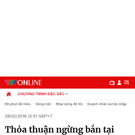
CHƯƠNG TRÌNH ĐẶC SẮC
Chính trị
90 phút để hiểu
Sống mới
Nhịp sống đô thị
Doanh nhân và hội nhập
C
Xã hội
28/02/2016 12:51 GMT+7
Pháp luật
Chuyên mục
Kinh tế
Thỏa thuận ngừng bắn tại
Thể thao