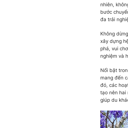
nhiên, khôn
bước chuyển
đa trải nghi
Không dừng 
xây dựng hệ
phá, vui ch
nghiệm và 
Nổi bật tron
mang đến cả
đó, các hoạ
tạo nên hai 
giúp du khá