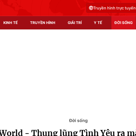
Truyền hình trực tuyến
KINH TẾ
TRUYỀN HÌNH
GIẢI TRÍ
Y TẾ
ĐỜI SỐNG
Pháp luật
Y tế
Truyền hình
Multimedia
Phim VTV
Video
Hậu trường
Shorts video
Nhân vật
Podcast
Khán giả
EMagazine
Giải sao mai
Photo
Đời sống
World - Thung lũng Tình Yêu ra mắ
Infographic