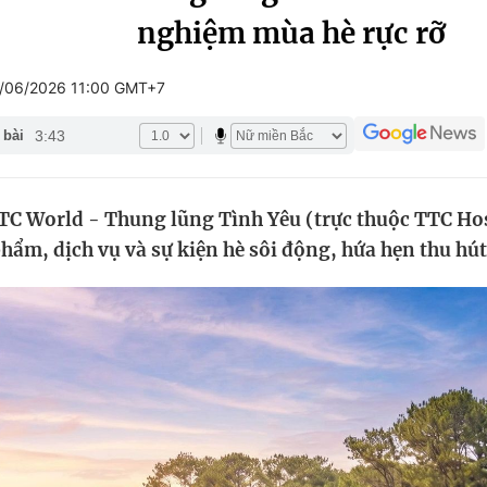
nghiệm mùa hè rực rỡ
Góc ảnh
/06/2026 11:00 GMT+7
Giáo dục
Công nghệ
3:43
 bài
Tuyển sinh
Hitech Công ng
Học trực tuyến
Sản phẩm
TC World - Thung lũng Tình Yêu (trực thuộc TTC Hos
g
Thị trường
hẩm, dịch vụ và sự kiện hè sôi động, hứa hẹn thu hú
Tư vấn