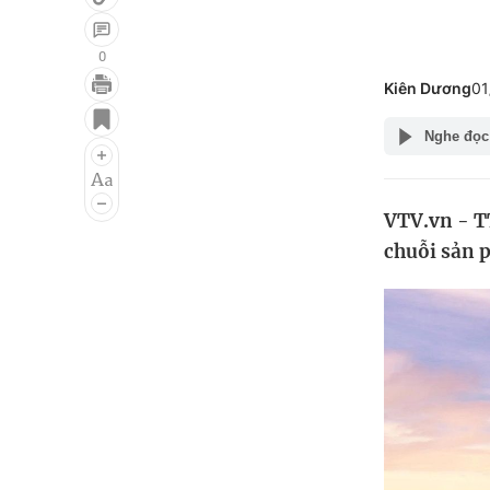
0
Kiên Dương
01
Giải trí
Đời sống
Nghe đọc
Điện ảnh
Du lịch
Âm nhạc
Làm đẹp
VTV.vn - T
Sao
Chất lượng cuộc sốn
chuỗi sản p