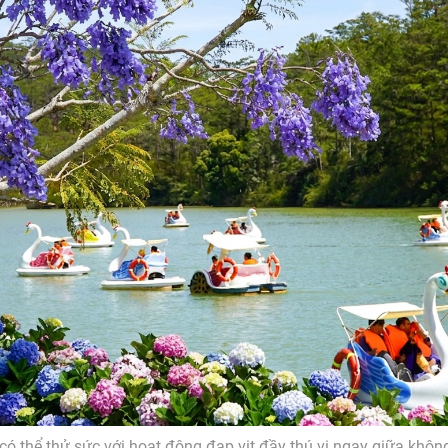
có thể thử sức với hoạt động đạp vịt đầy thú vị ngay giữa khôn