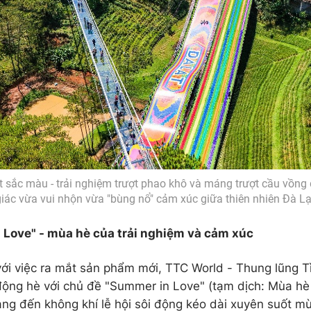
t sắc màu - trải nghiệm trượt phao khô và máng trượt cầu vồn
iác vừa vui nhộn vừa "bùng nổ" cảm xúc giữa thiên nhiên Đà Lạ
 Love" - mùa hè của trải nghiệm và cảm xúc
ới việc ra mắt sản phẩm mới, TTC World - Thung lũng Tì
động hè với chủ đề "Summer in Love" (tạm dịch: Mùa hè 
ng đến không khí lễ hội sôi động kéo dài xuyên suốt mù