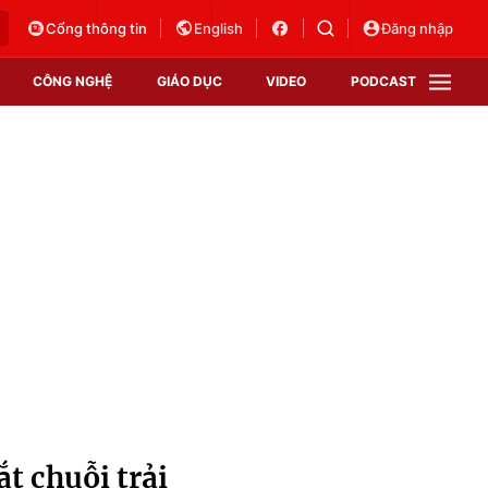
Cổng thông tin
English
Đăng nhập
CÔNG NGHỆ
GIÁO DỤC
VIDEO
PODCAST
VTV Money
VTV Thể thao
VTV Sức khoẻ
Bất động sản
Thị trường 24h
Tấm lòng Việt
Vươn mình bằng AI
VTV4
VTV8
VTV9
Lịch phát sóng
Giao lưu trực tuyến
t chuỗi trải
Sự kiện