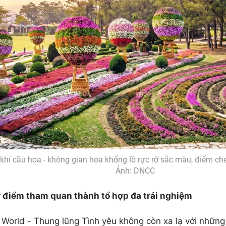
khí cầu hoa - không gian hoa khổng lồ rực rỡ sắc màu, điểm che
Ảnh: DNCC
ừ điểm tham quan thành tổ hợp đa trải nghiệm
 World - Thung lũng Tình yêu không còn xa lạ với những