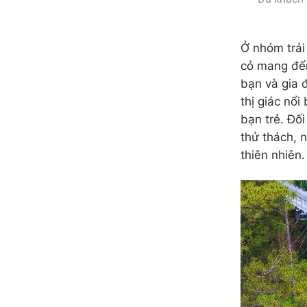
Ở nhóm trải
cỏ mang đến
bạn và gia 
thị giác nổi
bạn trẻ. Đố
thử thách, 
thiên nhiên.