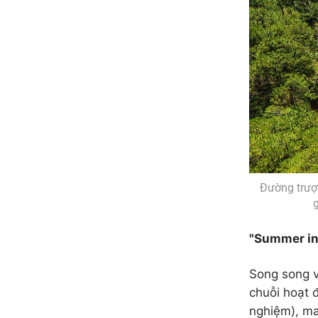
Đường trượ
g
"Summer in
Song song v
chuỗi hoạt 
nghiệm), ma