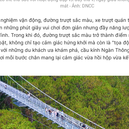
mát - Ảnh: DNCC
 nghiệm vận động, đường trượt sắc màu, xe trượt quán tí
 những phút giây vui chơi đơn giản nhưng đầy năng lư
đình. Trong khi đó, đường trượt sắc màu trở thành điểm
 bật, không chỉ tạo cảm giác hứng khởi mà còn là "tọa độ
i với những du khách ưa khám phá, cầu kính Ngàn Thông 
nơi mỗi bước chân mang lại cảm giác vừa hồi hộp vừa kế