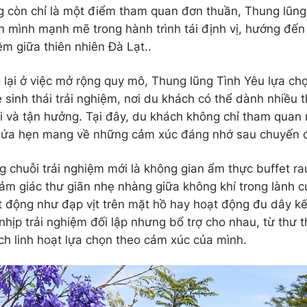
g còn chỉ là một điểm tham quan đơn thuần, Thung lũn
 mình mạnh mẽ trong hành trình tái định vị, hướng đến 
ệm giữa thiên nhiên Đà Lạt..
lại ở việc mở rộng quy mô, Thung lũng Tình Yêu lựa ch
 sinh thái trải nghiệm, nơi du khách có thể dành nhiều 
ơi và tận hưởng. Tại đây, du khách không chỉ tham quan 
hứa hẹn mang về những cảm xúc đáng nhớ sau chuyến đ
g chuỗi trải nghiệm mới là không gian ẩm thực buffet ra
m giác thư giãn nhẹ nhàng giữa không khí trong lành c
t động như đạp vịt trên mặt hồ hay hoạt động đu dây kế
nhịp trải nghiệm đối lập nhưng bổ trợ cho nhau, từ thư 
ch linh hoạt lựa chọn theo cảm xúc của mình.