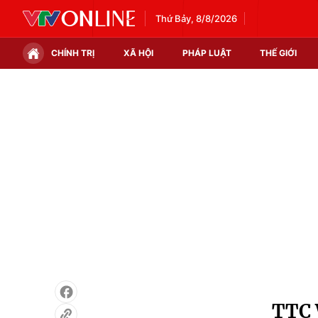
Thứ Bảy, 8/8/2026
CHÍNH TRỊ
XÃ HỘI
PHÁP LUẬT
THẾ GIỚI
Chính trị
Xã hội
Thế giới
Kinh tế
Tin tức
Tài chính
Thế giới đó đây
Thị trường
Câu chuyện quốc tế
Góc doanh nghiệp
Dữ liệu và đời sống
TTC 