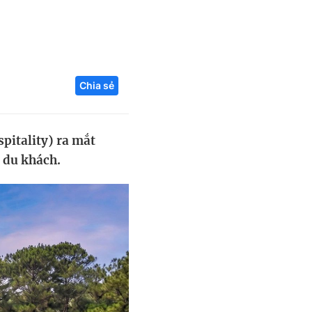
Liên hệ toà soạn
Chia sẻ
hệ tương lai
pitality) ra mắt
t du khách.