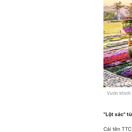
Vườn khinh 
"Lột xác" t
Cái tên TTC