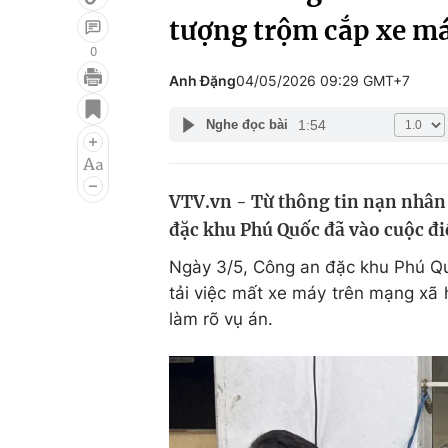
tượng trộm cắp xe m
0
Anh Đặng
04/05/2026 09:29 GMT+7
Giải trí
Đời sống
1:54
Nghe đọc bài
Điện ảnh
Du lịch
Âm nhạc
Làm đẹp
VTV.vn - Từ thông tin nạn nhân 
Sao
Chất lượng cuộc sốn
đặc khu Phú Quốc đã vào cuộc điề
Ngày 3/5, Công an đặc khu Phú Quố
tải việc mất xe máy trên mạng xã 
làm rõ vụ án.