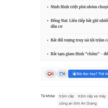
Ninh Bình triệt phá nhóm chuyê
Đồng Nai: Liên tiếp bắt giữ nhi
dân cư
Bắt đối tượng truy nã tội trộm cắ
Bắt tạm giam Bình "chôm" - đối 
0
0
Bài đọc hay? Thả t
Từ khóa:
trộm cắp
trộm cắp xe máy
công an tỉnh An Giang