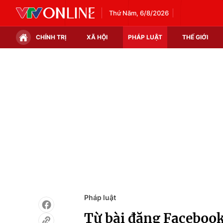
Thứ Năm, 6/8/2026
CHÍNH TRỊ
XÃ HỘI
PHÁP LUẬT
THẾ GIỚI
Chính trị
Xã hội
Thế giới
Kinh tế
Tin tức
Tài chính
Thế giới đó đây
Thị trường
Câu chuyện quốc tế
Góc doanh nghiệp
Dữ liệu và đời sống
Pháp luật
Từ bài đăng Facebook