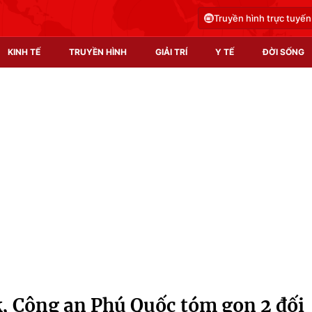
Truyền hình trực tuyến
KINH TẾ
TRUYỀN HÌNH
GIẢI TRÍ
Y TẾ
ĐỜI SỐNG
Pháp luật
Y tế
Truyền hình
Multimedia
Phim VTV
Video
Hậu trường
Shorts video
Nhân vật
Podcast
Khán giả
EMagazine
Giải sao mai
Photo
, Công an Phú Quốc tóm gọn 2 đối
Infographic