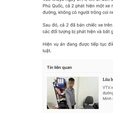
Phú Quốc, cả 2 phát hiện một xe 
đường, không có người trông coi nê
Sau đó, cả 2 đã bán chiếc xe trên 
các đối tượng bị phát hiện và bắt g
Hiện vụ án đang được tiếp tục đi
luật.
Tin liên quan
Lừa b
VTV.v
đường
Minh 