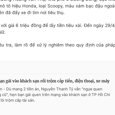
mô tô hiệu Honda, loại Scoopy, màu xám bạc đậu ngoà
n đã đẩy xe đi tìm nơi tiêu thụ.
với giá 6 triệu đồng để lấy tiền tiêu xài. Đến ngày 29/4
iữ.
ều tra, làm rõ để xử lý nghiêm theo quy định của phá
ạn gái vào khách sạn rồi trộm cắp tiền, điện thoại, xe máy
n - Dù mang 2 tiền án, Nguyễn Thanh Tý vẫn "ngựa quen
 cũ", hẹn bạn gái quen trên mạng vào khách sạn ở TP Hồ Chí
rồi trộm cắp tài sản.