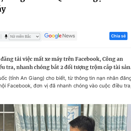
áy
Góc ảnh
Giáo dục
Công nghệ
Chia sẻ
Tuyển sinh
Hitech Công ng
Học trực tuyến
Sản phẩm
đăng tải việc mất xe máy trên Facebook, Công an
g
Thị trường
u tra, nhanh chóng bắt 2 đối tượng trộm cắp tài sản
Tư vấn
c (tỉnh An Giang) cho biết, từ thông tin nạn nhân đăn
hội Facebook, đơn vị đã nhanh chóng vào cuộc điều tra