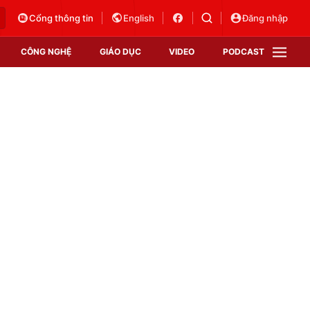
Cổng thông tin
English
Đăng nhập
CÔNG NGHỆ
GIÁO DỤC
VIDEO
PODCAST
VTV Money
VTV Thể thao
VTV Sức khoẻ
Bất động sản
Thị trường 24h
Tấm lòng Việt
Vươn mình bằng AI
VTV4
VTV8
VTV9
Lịch phát sóng
Giao lưu trực tuyến
Sự kiện