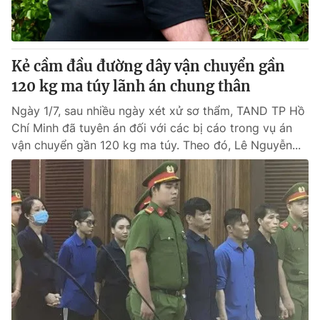
® Cấm sao chép dưới mọi hình thức nếu không có sự chấp
thuận bằng văn bản. Ghi rõ nguồn VTV.vn khi phát hành lại
Kẻ cầm đầu đường dây vận chuyển gần
thông tin từ website này.
120 kg ma túy lãnh án chung thân
Ngày 1/7, sau nhiều ngày xét xử sơ thẩm, TAND TP Hồ
Chí Minh đã tuyên án đối với các bị cáo trong vụ án
vận chuyển gần 120 kg ma túy. Theo đó, Lê Nguyễn...