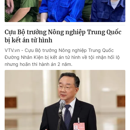
Thị trường 24h
Tấm lòng Việt
VTV4
Vươn mình bằng AI
Cựu Bộ trưởng Nông nghiệp Trung Quốc
VTV9
VTV8
bị kết án tử hình
VTV.vn - Cựu Bộ trưởng Nông nghiệp Trung Quốc
Liên hệ tòa soạn
English
Đường Nhân Kiện bị kết án tử hình về tội nhận hối lộ
nhưng hoãn thi hành án 2 năm.
THỜI BÁO VTV
Theo dõi báo trên
Cơ quan chủ quản:
Đài Truyền hình Việt Nam
Cơ quan báo chí:
Thời báo VTV