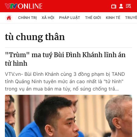
CHÍNH TRỊ
XÃ HỘI
PHÁP LUẬT
THẾ GIỚI
KINH TẾ
TRUYỀ
tù chung thân
Chuyên mục
"Trùm" ma tuý Bùi Đình Khánh lĩnh án
Chính trị
tử hình
VTV.vn- Bùi Đình Khánh cùng 3 đồng phạm bị TAND
Xã hội
tỉnh Quảng Ninh tuyên mức án cao nhất là "tử hình"
trong vụ án mua bán ma túy, nổ súng chống trả...
Pháp luật
Y tế
Thế giới