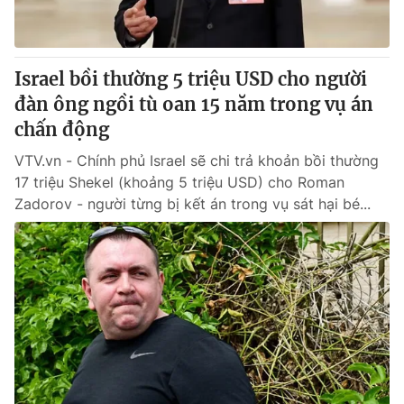
Giấy phép hoạt động báo in và báo điện tử số 483/GP-BTTTT
cấp ngày 29/12/2023
Tổng Biên tập:
Vũ Thanh Thủy
Israel bồi thường 5 triệu USD cho người
Phó Tổng Biên tập:
Nguyễn Thị Mỹ Hạnh, Phạm Quốc Thắng,
đàn ông ngồi tù oan 15 năm trong vụ án
Nguyễn Trọng Ninh
Tổng đài VTV:
chấn động
024.38 355 931 - 024.38 355 932
Ðiện thoại Thời báo VTV:
024.66 897 897
VTV.vn - Chính phủ Israel sẽ chi trả khoản bồi thường
Email:
toasoan@vtv.vn
17 triệu Shekel (khoảng 5 triệu USD) cho Roman
Liên hệ quảng cáo:
024-7300.7108
Zadorov - người từng bị kết án trong vụ sát hại bé...