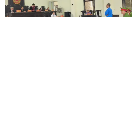
Tin mới
Video
Live
Emagazine
Trang chủ
Kết án chung thân kẻ xả súng giết 10
người tại Colorado
VTV.vn - Một người đàn ông sát hại 10 người tại một
siêu thị ở Colorado, Mỹ năm 2021 vừa bị tuyên án
chung thân.