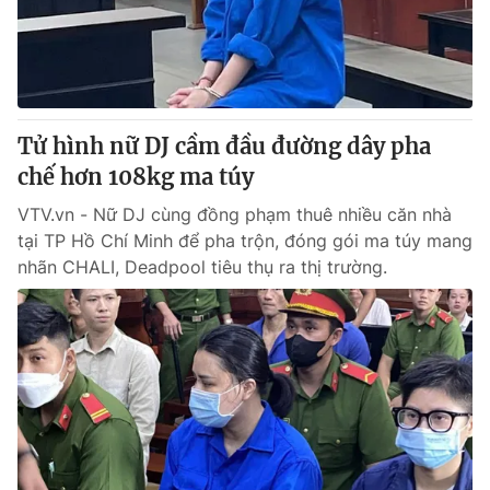
Giao lưu trực tuyến
Sản phẩm
Lịch phát sóng
Thị trường
Tư vấn
Tử hình nữ DJ cầm đầu đường dây pha
Chuyên mục khác
chế hơn 108kg ma túy
Emagazine
Podcast
VTV.vn - Nữ DJ cùng đồng phạm thuê nhiều căn nhà
tại TP Hồ Chí Minh để pha trộn, đóng gói ma túy mang
Photo
Infographic
nhãn CHALI, Deadpool tiêu thụ ra thị trường.
Video
Shorts video
VTV Money
VTV Thể thao
VTV Sức khoẻ
Bất động sản