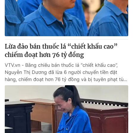
Tin tức
Kinh tế
Thế giới đó đây
Tài chính
Dữ liệu và đời sống
Câu chuyện quốc tế
Thị trường
Lừa đảo bán thuốc lá “chiết khấu cao”
Truyền hình
Góc doanh nghiệp
chiếm đoạt hơn 76 tỷ đồng
Phim VTV
Giải trí
VTV.vn - Bằng chiêu bán thuốc lá “chiết khấu cao”,
Hậu trường
Nguyễn Thị Dương đã lừa 6 người chuyển tiền đặt
Điện ảnh
hàng, chiếm đoạt hơn 76 tỷ đồng và bị tuyên phạt tù...
Đời sống
Nhân vật
Âm nhạc
Du lịch
Khán giả
Giáo dục
Sao
Làm đẹp
Giải sao mai
Tuyển sinh
Công nghệ
Chất lượng cuộc sống
Học trực tuyến
Hitech Công nghệ tương lai