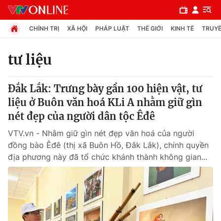
CHÍNH TRỊ
XÃ HỘI
PHÁP LUẬT
THẾ GIỚI
KINH TẾ
TRUYỀ
tư liệu
Chuyên mục
Đắk Lắk: Trưng bày gần 100 hiện vật, tư
Chính trị
liệu ở Buôn văn hoá KLi A nhằm giữ gìn
nét đẹp của người dân tộc Êđê
Xã hội
VTV.vn - Nhằm giữ gìn nét đẹp văn hoá của người
đồng bào Êđê (thị xã Buôn Hồ, Đắk Lắk), chính quyền
Pháp luật
địa phương này đã tổ chức khánh thành không gian...
Y tế
Thế giới