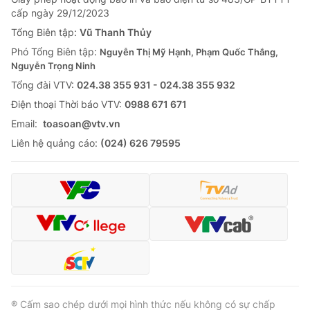
Giao lưu trực tuyến
cấp ngày 29/12/2023
Sản phẩm
Tổng Biên tập:
Vũ Thanh Thủy
Lịch phát sóng
Thị trường
Phó Tổng Biên tập:
Nguyễn Thị Mỹ Hạnh, Phạm Quốc Thắng,
Nguyễn Trọng Ninh
Tư vấn
Tổng đài VTV:
024.38 355 931 - 024.38 355 932
Chuyên mục khác
Ðiện thoại Thời báo VTV:
0988 671 671
Emagazine
Podcast
Email:
toasoan@vtv.vn
Liên hệ quảng cáo:
(024) 626 79595
Photo
Infographic
Video
Shorts video
VTV Money
VTV Thể thao
VTV Sức khoẻ
Bất động sản
® Cấm sao chép dưới mọi hình thức nếu không có sự chấp