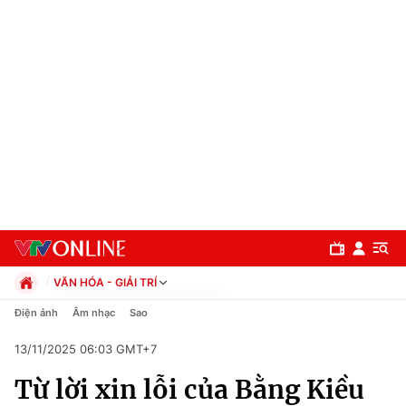
VĂN HÓA - GIẢI TRÍ
Chính trị
Điện ảnh
Âm nhạc
Sao
Xã hội
13/11/2025 06:03 GMT+7
Pháp luật
Chuyên mục
Kinh tế
Từ lời xin lỗi của Bằng Kiều
Thể thao