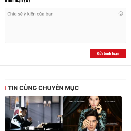
Bình luận
(
0
)
Gửi bình luận
TIN CÙNG CHUYÊN MỤC