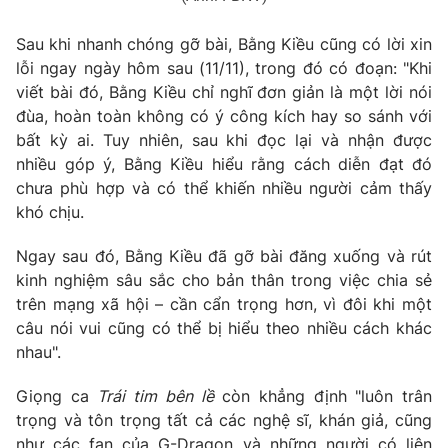
Photo
Infographic
Sau khi nhanh chóng gỡ bài, Bằng Kiều cũng có lời xin
lỗi ngay ngày hôm sau (11/11), trong đó có đoạn: "Khi
Video
Shorts video
viết bài đó, Bằng Kiều chỉ nghĩ đơn giản là một lời nói
đùa, hoàn toàn không có ý công kích hay so sánh với
bất kỳ ai. Tuy nhiên, sau khi đọc lại và nhận được
VTV Money
VTV Thể thao
nhiều góp ý, Bằng Kiều hiểu rằng cách diễn đạt đó
chưa phù hợp và có thể khiến nhiều người cảm thấy
VTV Sức khoẻ
Bất động sản
khó chịu.
Ngay sau đó, Bằng Kiều đã gỡ bài đăng xuống và rút
Thị trường 24h
Tấm lòng Việt
kinh nghiệm sâu sắc cho bản thân trong việc chia sẻ
trên mạng xã hội – cần cẩn trọng hơn, vì đôi khi một
VTV4
Vươn mình bằng AI
câu nói vui cũng có thể bị hiểu theo nhiều cách khác
nhau".
VTV9
VTV8
Giọng ca
Trái tim bên lề
còn khẳng định "luôn trân
trọng và tôn trọng tất cả các nghệ sĩ, khán giả, cũng
Liên hệ tòa soạn
English
như các fan của G-Dragon và những người có liên