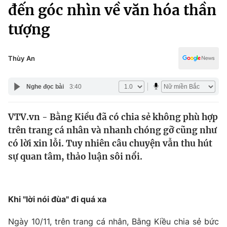
Chính trị
đến góc nhìn về văn hóa thần
Truyền hình
tượng
Văn hóa - Giải trí
Xã hội
Y tế
Đời sống
Thùy An
Pháp luật
Công nghệ
Giáo dục
Nghe đọc bài
3:40
Y tế
VTV.vn - Bằng Kiều đã có chia sẻ không phù hợp
Thế giới
trên trang cá nhân và nhanh chóng gỡ cũng như
Tin tức
có lời xin lỗi. Tuy nhiên câu chuyện vẫn thu hút
Kinh tế
sự quan tâm, thảo luận sôi nổi.
Thế giới đó đây
Tài chính
Dữ liệu và đời sống
Câu chuyện quốc tế
Thị trường
Khi "lời nói đùa" đi quá xa
Truyền hình
Góc doanh nghiệp
Ngày 10/11, trên trang cá nhân, Bằng Kiều chia sẻ bức