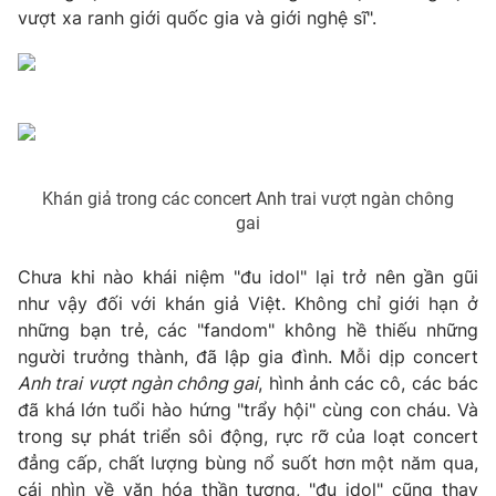
Email:
toasoan@vtv.vn
vượt xa ranh giới quốc gia và giới nghệ sĩ".
Liên hệ quảng cáo:
024-7300.7108
Khán giả trong các concert Anh trai vượt ngàn chông
gai
Chưa khi nào khái niệm "đu idol" lại trở nên gần gũi
như vậy đối với khán giả Việt. Không chỉ giới hạn ở
những bạn trẻ, các "fandom" không hề thiếu những
® Cấm sao chép dưới mọi hình thức nếu không có sự chấp
người trưởng thành, đã lập gia đình. Mỗi dịp concert
thuận bằng văn bản. Ghi rõ nguồn VTV.vn khi phát hành lại
Anh trai vượt ngàn chông gai
, hình ảnh các cô, các bác
thông tin từ website này.
đã khá lớn tuổi hào hứng "trẩy hội" cùng con cháu. Và
trong sự phát triển sôi động, rực rỡ của loạt concert
đẳng cấp, chất lượng bùng nổ suốt hơn một năm qua,
cái nhìn về văn hóa thần tượng, "đu idol" cũng thay