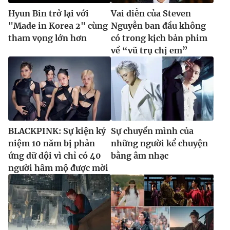
Hyun Bin trở lại với
Vai diễn của Steven
"Made in Korea 2" cùng
Nguyễn ban đầu không
tham vọng lớn hơn
có trong kịch bản phim
về “vũ trụ chị em”
BLACKPINK: Sự kiện kỷ
Sự chuyển mình của
niệm 10 năm bị phản
những người kể chuyện
ứng dữ dội vì chỉ có 40
bằng âm nhạc
người hâm mộ được mời