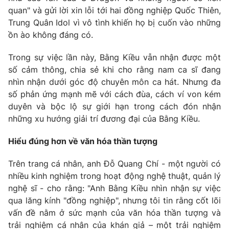
quan" và gửi lời xin lỗi tới hai đồng nghiệp Quốc Thiên,
Trung Quân Idol vì vô tình khiến họ bị cuốn vào những
ồn ào không đáng có.
THỜI BÁO VTV
Trong sự việc lần này, Bằng Kiều vẫn nhận được một
số cảm thông, chia sẻ khi cho rằng nam ca sĩ đang
Theo dõi báo trên
nhìn nhận dưới góc độ chuyên môn ca hát. Nhưng đa
số phản ứng mạnh mẽ với cách đùa, cách ví von kém
duyên và bộc lộ sự giới hạn trong cách đón nhận
Cơ quan chủ quản:
Đài Truyền hình Việt Nam
những xu hướng giải trí đương đại của Bằng Kiều.
Cơ quan báo chí:
Thời báo VTV
Giấy phép hoạt động báo in và báo điện tử số 483/GP-BTTTT
Hiểu đúng hơn về văn hóa thần tượng
cấp ngày 29/12/2023
Tổng Biên tập:
Vũ Thanh Thủy
Trên trang cá nhân, anh Đỗ Quang Chí - một người có
nhiều kinh nghiệm trong hoạt động nghệ thuật, quản lý
Phó Tổng Biên tập:
Nguyễn Thị Mỹ Hạnh, Phạm Quốc Thắng,
Nguyễn Trọng Ninh
nghệ sĩ - cho rằng: "Anh Bằng Kiều nhìn nhận sự việc
qua lăng kính "đồng nghiệp", nhưng tôi tin rằng cốt lõi
Tổng đài VTV:
024.38 355 931 - 024.38 355 932
vấn đề nằm ở sức mạnh của văn hóa thần tượng và
Ðiện thoại Thời báo VTV:
024.66 897 897
trải nghiệm cá nhân của khán giả – một trải nghiệm