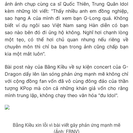
Phim VTV
ảnh ảnh chụp cùng ca sĩ Quốc Thiên, Trung Quân Idol
Giải trí
kèm những lời viết: "Thấy nhiều anh em đồng nghiệp,
Hậu trường
sao hạng A của mình đi xem bạn G-Long quá. Không
Điện ảnh
Đời sống
Nhân vật
biết ví dụ ngôi sao Việt Nam sang Hàn diễn có bạn
Âm nhạc
sao nào bên đó đi ủng hộ không. Nghĩ hơi chạnh lòng
Du lịch
Khán giả
một tẹo, có thể hơi chủ quan nhưng nếu riêng về
Giáo dục
Sao
chuyên môn thì chỉ ba bạn trong ảnh cũng chấp bạn
Làm đẹp
Giải sao mai
Tuyển sinh
kia một mắt luôn".
Công nghệ
Chất lượng cuộc sống
Học trực tuyến
Bài post này của Bằng Kiều về sự kiện concert của G-
Hitech Công nghệ tương lai
Dragon dấy lên làn sóng phản ứng mạnh mẽ không chỉ
Giao lưu trực tuyến
với cộng đồng fan vốn đã vô cùng đông đảo của thần
Sản phẩm
tượng KPop mà còn cả những khán giả vốn cho rằng
Lịch phát sóng
Thị trường
mình trung lập, không chạy theo văn hóa "đu Idol".
Tư vấn
Chuyên mục khác
Emagazine
Bằng Kiều xin lỗi vì bài viết gây phản ứng mạnh mẽ
Podcast
(Ảnh: FBNV)