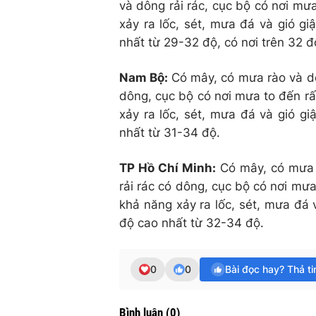
và dông rải rác, cục bộ có nơi m
xảy ra lốc, sét, mưa đá và gió g
nhất từ 29-32 độ, có nơi trên 32 đ
Nam Bộ:
Có mây, có mưa rào và dô
dông, cục bộ có nơi mưa to đến r
xảy ra lốc, sét, mưa đá và gió g
nhất từ 31-34 độ.
TP Hồ Chí Minh:
Có mây, có mưa r
rải rác có dông, cục bộ có nơi mư
khả năng xảy ra lốc, sét, mưa đá 
độ cao nhất từ 32-34 độ.
0
0
Bài đọc hay? Thả t
Bình luận
(
0
)