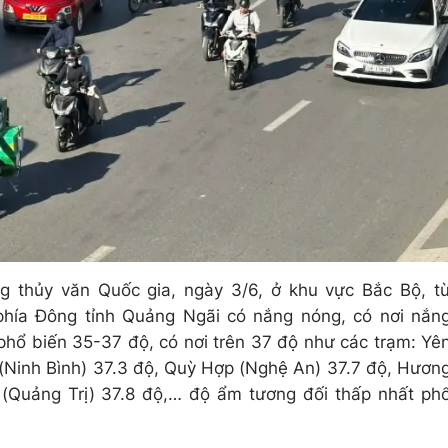
g thủy văn Quốc gia, ngày 3/6, ở khu vực Bắc Bộ, t
ía Đông tỉnh Quảng Ngãi có nắng nóng, có nơi nắn
 phổ biến 35-37 độ, có nơi trên 37 độ như các trạm: Yê
(Ninh Bình) 37.3 độ, Quỳ Hợp (Nghệ An) 37.7 độ, Hươn
(Quảng Trị) 37.8 độ,… độ ẩm tương đối thấp nhất ph