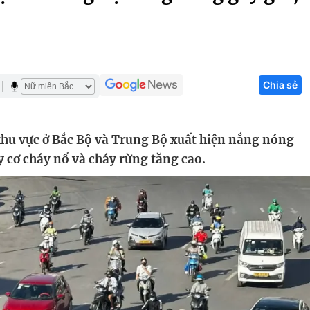
Góc ảnh
Giáo dục
Công nghệ
Chia sẻ
Tuyển sinh
Hitech Công ng
Học trực tuyến
Sản phẩm
khu vực ở Bắc Bộ và Trung Bộ xuất hiện nắng nóng
g
Thị trường
uy cơ cháy nổ và cháy rừng tăng cao.
Tư vấn