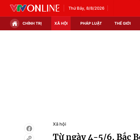
Thứ Bảy, 8/8/2026
CHÍNH TRỊ
XÃ HỘI
PHÁP LUẬT
THẾ GIỚI
Chính trị
Xã hội
Thế giới
Kinh tế
Tin tức
Tài chính
Thế giới đó đây
Thị trường
Câu chuyện quốc tế
Góc doanh nghiệp
Dữ liệu và đời sống
Xã hội
Từ ngày 4-5/6, Bắc B