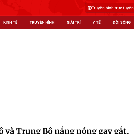
Truyền hình trực tuyến
KINH TẾ
TRUYỀN HÌNH
GIẢI TRÍ
Y TẾ
ĐỜI SỐNG
Pháp luật
Y tế
Truyền hình
Multimedia
Phim VTV
Video
Hậu trường
Shorts video
Nhân vật
Podcast
Khán giả
EMagazine
Giải sao mai
Photo
ộ và Trung Bộ nắng nóng gay gắt,
Infographic