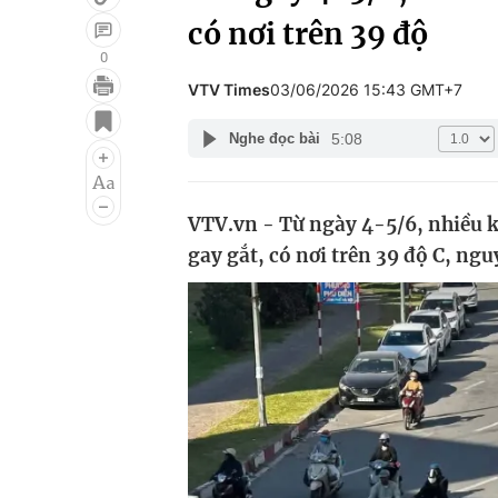
có nơi trên 39 độ
0
VTV Times
03/06/2026 15:43 GMT+7
Giải trí
Đời sống
5:08
Nghe đọc bài
Điện ảnh
Du lịch
Âm nhạc
Làm đẹp
VTV.vn - Từ ngày 4-5/6, nhiều 
Sao
Chất lượng cuộc sốn
gay gắt, có nơi trên 39 độ C, ng