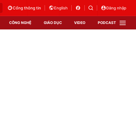
Cổng thông tin
English
Đăng nhập
CÔNG NGHỆ
GIÁO DỤC
VIDEO
PODCAST
VTV Money
VTV Thể thao
VTV Sức khoẻ
Bất động sản
Thị trường 24h
Tấm lòng Việt
Vươn mình bằng AI
VTV4
VTV8
VTV9
Lịch phát sóng
Giao lưu trực tuyến
Sự kiện