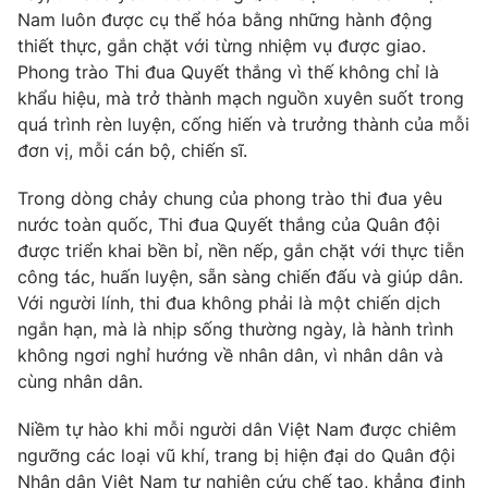
Phim VTV
Nam luôn được cụ thể hóa bằng những hành động
Giải trí
thiết thực, gắn chặt với từng nhiệm vụ được giao.
Hậu trường
Điện ảnh
Phong trào Thi đua Quyết thắng vì thế không chỉ là
Đời sống
Nhân vật
khẩu hiệu, mà trở thành mạch nguồn xuyên suốt trong
Âm nhạc
quá trình rèn luyện, cống hiến và trưởng thành của mỗi
Du lịch
Khán giả
Giáo dục
đơn vị, mỗi cán bộ, chiến sĩ.
Sao
Làm đẹp
Giải sao mai
Tuyển sinh
Trong dòng chảy chung của phong trào thi đua yêu
Công nghệ
Chất lượng cuộc sống
nước toàn quốc, Thi đua Quyết thắng của Quân đội
Học trực tuyến
được triển khai bền bỉ, nền nếp, gắn chặt với thực tiễn
Hitech Công nghệ tương lai
Giao lưu trực tuyến
công tác, huấn luyện, sẵn sàng chiến đấu và giúp dân.
Sản phẩm
Với người lính, thi đua không phải là một chiến dịch
ngắn hạn, mà là nhịp sống thường ngày, là hành trình
Lịch phát sóng
Thị trường
không ngơi nghỉ hướng về nhân dân, vì nhân dân và
cùng nhân dân.
Tư vấn
Chuyên mục khác
Niềm tự hào khi mỗi người dân Việt Nam được chiêm
ngưỡng các loại vũ khí, trang bị hiện đại do Quân đội
Emagazine
Podcast
Nhân dân Việt Nam tự nghiên cứu chế tạo, khẳng định