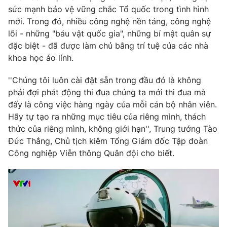
sức mạnh bảo vệ vững chắc Tổ quốc trong tình hình
Photo
Infographic
mới. Trong đó, nhiều công nghệ nền tảng, công nghệ
lõi - những "báu vật quốc gia", những bí mật quân sự
Video
đặc biệt - đã được làm chủ bằng trí tuệ của các nhà
Shorts video
khoa học áo lính.
VTV Money
VTV Thể thao
''Chúng tôi luôn cài đặt sẵn trong đầu đó là không
phải đợi phát động thi đua chúng ta mới thi đua mà
VTV Sức khoẻ
đấy là công việc hàng ngày của mỗi cán bộ nhân viên.
Bất động sản
Hãy tự tạo ra những mục tiêu của riêng mình, thách
thức của riêng mình, không giới hạn'', Trung tướng Tào
Thị trường 24h
Tấm lòng Việt
Đức Thắng, Chủ tịch kiêm Tổng Giám đốc Tập đoàn
Công nghiệp Viễn thông Quân đội cho biết.
VTV4
Vươn mình bằng AI
VTV9
VTV8
Liên hệ tòa soạn
English