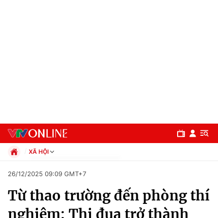
XÃ HỘI
Chính trị
26/12/2025 09:09 GMT+7
Xã hội
Từ thao trường đến phòng thí
Pháp luật
Chuyên mục
Kinh tế
nghiệm: Thi đua trở thành
Thể thao