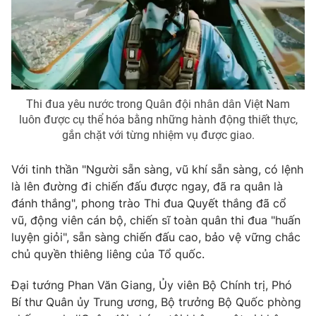
THỜI BÁO VTV
Thi đua yêu nước trong Quân đội nhân dân Việt Nam
luôn được cụ thể hóa bằng những hành động thiết thực,
gắn chặt với từng nhiệm vụ được giao.
Theo dõi báo trên
Với tinh thần "Người sẵn sàng, vũ khí sẵn sàng, có lệnh
Cơ quan chủ quản:
Đài Truyền hình Việt Nam
là lên đường đi chiến đấu được ngay, đã ra quân là
Cơ quan báo chí:
Thời báo VTV
đánh thắng", phong trào Thi đua Quyết thắng đã cổ
Giấy phép hoạt động báo in và báo điện tử số 483/GP-BTTTT
vũ, động viên cán bộ, chiến sĩ toàn quân thi đua "huấn
cấp ngày 29/12/2023
luyện giỏi", sẵn sàng chiến đấu cao, bảo vệ vững chắc
Tổng Biên tập:
Vũ Thanh Thủy
chủ quyền thiêng liêng của Tổ quốc.
Phó Tổng Biên tập:
Nguyễn Thị Mỹ Hạnh, Phạm Quốc Thắng,
Đại tướng Phan Văn Giang, Ủy viên Bộ Chính trị, Phó
Nguyễn Trọng Ninh
Bí thư Quân ủy Trung ương, Bộ trưởng Bộ Quốc phòng
Tổng đài VTV:
024.38 355 931 - 024.38 355 932