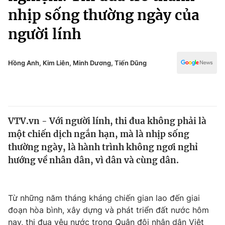
Chính trị
nhịp sống thường ngày của
Truyền hình
Văn hóa - Giải trí
người lính
Xã hội
Y tế
Đời sống
Pháp luật
Hồng Anh, Kim Liên, Minh Dương, Tiến Dũng
Công nghệ
Giáo dục
Y tế
Thế giới
VTV.vn - Với người lính, thi đua không phải là
một chiến dịch ngắn hạn, mà là nhịp sống
Tin tức
thường ngày, là hành trình không ngơi nghỉ
Kinh tế
hướng về nhân dân, vì dân và cùng dân.
Thế giới đó đây
Tài chính
Dữ liệu và đời sống
Câu chuyện quốc tế
Thị trường
Từ những năm tháng kháng chiến gian lao đến giai
Truyền hình
Góc doanh nghiệp
đoạn hòa bình, xây dựng và phát triển đất nước hôm
nay, thi đua yêu nước trong Quân đội nhân dân Việt