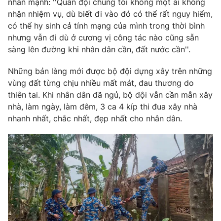
nhấn mạnh: ''Quân đội chúng tôi không một ai không
Ðiện thoại Thời báo VTV:
024.66 897 897
nhận nhiệm vụ, dù biết đi vào đó có thể rất nguy hiểm,
Email:
toasoan@vtv.vn
có thể hy sinh cả tính mạng của mình trong thời bình
Liên hệ quảng cáo:
024-7300.7108
nhưng vẫn đi dù ở cương vị công tác nào cũng sẵn
sàng lên đường khi nhân dân cần, đất nước cần''.
Những bản làng mới được bộ đội dựng xây trên những
vùng đất từng chịu nhiều mất mát, đau thương do
thiên tai. Khi nhân dân đã ngủ, bộ đội vẫn cần mẫn xây
nhà, làm ngày, làm đêm, 3 ca 4 kíp thi đua xây nhà
nhanh nhất, chắc nhất, đẹp nhất cho nhân dân.
® Cấm sao chép dưới mọi hình thức nếu không có sự chấp
thuận bằng văn bản. Ghi rõ nguồn VTV.vn khi phát hành lại
thông tin từ website này.