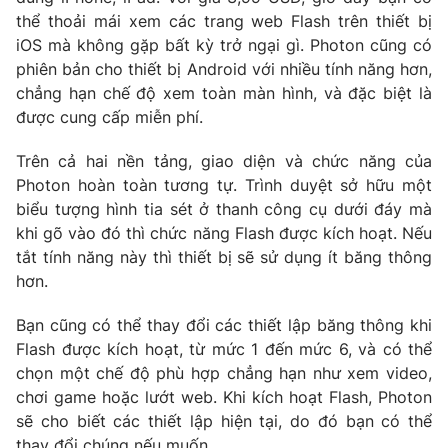
thể thoải mái xem các trang web Flash trên thiết bị
Photo
Infographic
iOS mà không gặp bất kỳ trở ngại gì. Photon cũng có
phiên bản cho thiết bị Android với nhiều tính năng hơn,
Video
Shorts video
chẳng hạn chế độ xem toàn màn hình, và đặc biệt là
được cung cấp miễn phí.
VTV Money
VTV Thể thao
Trên cả hai nền tảng, giao diện và chức năng của
Photon hoàn toàn tương tự. Trình duyệt sở hữu một
VTV Sức khoẻ
Bất động sản
biểu tượng hình tia sét ở thanh công cụ dưới đáy mà
khi gõ vào đó thì chức năng Flash được kích hoạt. Nếu
tắt tính năng này thì thiết bị sẽ sử dụng ít băng thông
Thị trường 24h
Tấm lòng Việt
hơn.
VTV4
Vươn mình bằng AI
Bạn cũng có thể thay đổi các thiết lập băng thông khi
Flash được kích hoạt, từ mức 1 đến mức 6, và có thể
chọn một chế độ phù hợp chẳng hạn như xem video,
VTV9
VTV8
chơi game hoặc lướt web. Khi kích hoạt Flash, Photon
sẽ cho biết các thiết lập hiện tại, do đó bạn có thể
Liên hệ tòa soạn
English
thay đổi chúng nếu muốn.