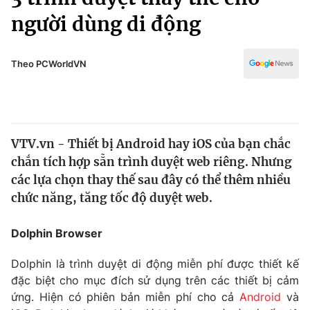
Chính trị
Truyền hình
người dùng di động
Văn hóa - Giải trí
Xã hội
Y tế
Theo PCWorldVN
Đời sống
Pháp luật
Công nghệ
Giáo dục
Y tế
VTV.vn - Thiết bị Android hay iOS của bạn chắc
chắn tích hợp sẵn trình duyệt web riêng. Nhưng
Thế giới
các lựa chọn thay thế sau đây có thể thêm nhiều
Tin tức
chức năng, tăng tốc độ duyệt web.
Kinh tế
Thế giới đó đây
Dolphin Browser
Tài chính
Dữ liệu và đời sống
Câu chuyện quốc tế
Thị trường
Dolphin là trình duyệt di động miễn phí được thiết kế
đặc biệt cho mục đích sử dụng trên các thiết bị cảm
Truyền hình
Góc doanh nghiệp
ứng. Hiện có phiên bản miễn phí cho cả
Android
và