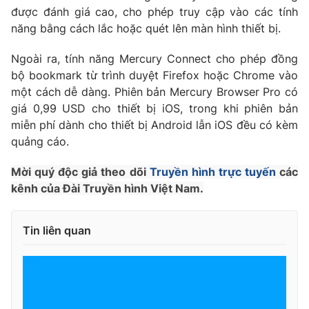
Ðiện thoại Thời báo VTV:
024.66 897 897
được đánh giá cao, cho phép truy cập vào các tính
Email:
toasoan@vtv.vn
năng bằng cách lắc hoặc quét lên màn hình thiết bị.
Liên hệ quảng cáo:
024-7300.7108
Ngoài ra, tính năng Mercury Connect cho phép đồng
bộ bookmark từ trình duyệt Firefox hoặc Chrome vào
một cách dễ dàng. Phiên bản Mercury Browser Pro có
giá 0,99 USD cho thiết bị iOS, trong khi phiên bản
miễn phí dành cho thiết bị Android lẫn iOS đều có kèm
quảng cáo.
Mời quý độc giả theo dõi
Truyền hình trực tuyến
các
kênh của Đài Truyền hình Việt Nam.
Tin liên quan
® Cấm sao chép dưới mọi hình thức nếu không có sự chấp
thuận bằng văn bản. Ghi rõ nguồn VTV.vn khi phát hành lại
thông tin từ website này.