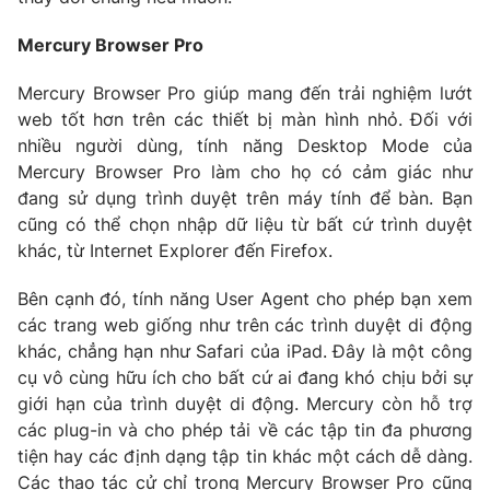
Mercury Browser Pro
Mercury Browser Pro giúp mang đến trải nghiệm lướt
THỜI BÁO VTV
web tốt hơn trên các thiết bị màn hình nhỏ. Đối với
nhiều người dùng, tính năng Desktop Mode của
Mercury Browser Pro làm cho họ có cảm giác như
đang sử dụng trình duyệt trên máy tính để bàn. Bạn
Theo dõi báo trên
cũng có thể chọn nhập dữ liệu từ bất cứ trình duyệt
khác, từ Internet Explorer đến Firefox.
Cơ quan chủ quản:
Đài Truyền hình Việt Nam
Bên cạnh đó, tính năng User Agent cho phép bạn xem
Cơ quan báo chí:
Thời báo VTV
các trang web giống như trên các trình duyệt di động
Giấy phép hoạt động báo in và báo điện tử số 483/GP-BTTTT
khác, chẳng hạn như Safari của iPad. Đây là một công
cấp ngày 29/12/2023
cụ vô cùng hữu ích cho bất cứ ai đang khó chịu bởi sự
Tổng Biên tập:
Vũ Thanh Thủy
giới hạn của trình duyệt di động. Mercury còn hỗ trợ
Phó Tổng Biên tập:
Nguyễn Thị Mỹ Hạnh, Phạm Quốc Thắng,
các plug-in và cho phép tải về các tập tin đa phương
Nguyễn Trọng Ninh
tiện hay các định dạng tập tin khác một cách dễ dàng.
Tổng đài VTV:
024.38 355 931 - 024.38 355 932
Các thao tác cử chỉ trong Mercury Browser Pro cũng