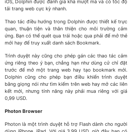
iOS, Dolphin được đánh giá khá mượt mà và có tốc độ
Phim VTV
Giải trí
tải trang web cực kỳ nhanh.
Hậu trường
Điện ảnh
Thao tác điều hướng trong Dolphin được thiết kế trực
Đời sống
Nhân vật
quan, thuận tiện và thân thiện cho môi trường cảm
Âm nhạc
ứng. Bạn có thể quét qua trái hoặc qua phải để mở thẻ
Du lịch
Khán giả
Giáo dục
Sao
mới hay để truy xuất danh sách Bookmark.
Làm đẹp
Giải sao mai
Tuyển sinh
Trình duyệt này cũng cho phép gán các thao tác cảm
Công nghệ
Chất lượng cuộc sống
ứng riêng theo ý bạn, chẳng hạn như dùng cử chỉ đặt
Học trực tuyến
trước để mở một trang web hay tạo bookmark mới.
Hitech Công nghệ tương lai
Giao lưu trực tuyến
Dolphin cũng cho phép bạn điều khiển trình duyệt
Sản phẩm
bằng giọng nói như tìm kiếm trên web hay mở các liên
kết mới, nhưng tính năng này phải mua riêng với giá
Lịch phát sóng
Thị trường
0,99 USD.
Tư vấn
Photon Browser
Chuyên mục khác
Photon là một trình duyệt hỗ trợ Flash dành cho người
Emagazine
Podcast
dùng iPhone, iPad. Với giá 3,99 USD, giờ đây bạn có