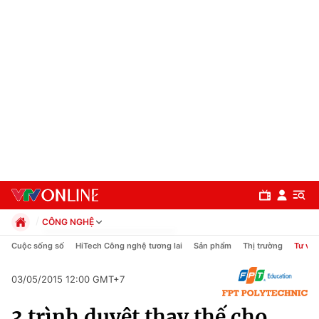
CÔNG NGHỆ
Chính trị
Cuộc sống số
HiTech Công nghệ tương lai
Sản phẩm
Thị trường
Tư vấn
Xã hội
Pháp luật
03/05/2015 12:00 GMT+7
Chuyên mục
Kinh tế
3 trình duyệt thay thế cho
Thể thao