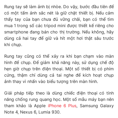
Phim VTV
Giải trí
Rung tay sẽ làm ảnh bị nhòe. Do vậy, bước đầu tiên để
Hậu trường
có một tấm ảnh sắc nét là giữ chặt thiết bị. Nếu cảm
Điện ảnh
thấy tay của bạn chưa đủ vững chãi, bạn có thể tìm
Đời sống
Nhân vật
mua 1 trong số các tripod mini được thiết kế riêng cho
Âm nhạc
smartphone đang bán cho thị trường. Nếu không, hãy
Du lịch
Khán giả
Giáo dục
Sao
dùng cả hai tay để giữ và hít một hơi thật sâu trước
Làm đẹp
Giải sao mai
khi chụp.
Tuyển sinh
Công nghệ
Chất lượng cuộc sống
Rung tay cũng có thể xảy ra khi bạn chạm vào màn
Học trực tuyến
hình để chụp. Để giảm khả năng này, sử dụng chế độ
Hitech Công nghệ tương lai
Giao lưu trực tuyến
hẹn giờ chụp trên điện thoại. Một số thiết bị có phím
Sản phẩm
cứng, thậm chí dùng cả tai nghe để kích hoạt chụp
ảnh thay vì nhấn vào biểu tượng trên màn hình.
Lịch phát sóng
Thị trường
Giải pháp tiếp theo là dùng chiếc điện thoại có tính
Tư vấn
năng chống rung quang học. Một số mẫu máy bạn nên
Chuyên mục khác
tham khảo là Apple
iPhone 6 Plus
, Samsung Galaxy
Emagazine
Podcast
Note 4, Nexus 6, Lumia 930.