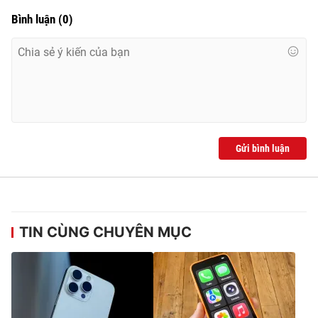
Bình luận
(
0
)
Gửi bình luận
TIN CÙNG CHUYÊN MỤC