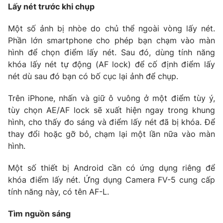
Lấy nét trước khi chụp
Một số ảnh bị nhòe do chủ thể ngoài vòng lấy nét.
Phần lớn smartphone cho phép bạn chạm vào màn
THỜI BÁO VTV
hình để chọn điểm lấy nét. Sau đó, dùng tính năng
khóa lấy nét tự động (AF lock) để cố định điểm lấy
nét dù sau đó bạn có bố cục lại ảnh để chụp.
Theo dõi báo trên
Trên iPhone, nhấn và giữ ô vuông ở một điểm tùy ý,
tùy chọn AE/AF lock sẽ xuất hiện ngay trong khung
hình, cho thấy đo sáng và điểm lấy nét đã bị khóa. Để
Cơ quan chủ quản:
Đài Truyền hình Việt Nam
thay đổi hoặc gỡ bỏ, chạm lại một lần nữa vào màn
Cơ quan báo chí:
Thời báo VTV
hình.
Giấy phép hoạt động báo in và báo điện tử số 483/GP-BTTTT
cấp ngày 29/12/2023
Một số thiết bị Android cần có ứng dụng riêng để
Tổng Biên tập:
Vũ Thanh Thủy
khóa điểm lấy nét. Ứng dụng Camera FV-5 cung cấp
Phó Tổng Biên tập:
tính năng này, có tên AF-L.
Nguyễn Thị Mỹ Hạnh, Phạm Quốc Thắng,
Nguyễn Trọng Ninh
Tìm nguồn sáng
Tổng đài VTV:
024.38 355 931 - 024.38 355 932