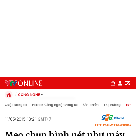
CÔNG NGHỆ
Chính trị
Cuộc sống số
HiTech Công nghệ tương lai
Sản phẩm
Thị trường
Tư vấn
Xã hội
Pháp luật
11/05/2015 18:21 GMT+7
Chuyên mục
Kinh tế
Mẹo chụp hình nét như máy
Thể thao