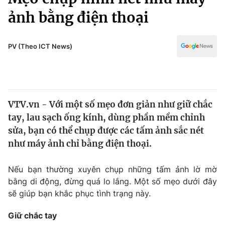
Chính trị
Truyền hình
ảnh bằng điện thoại
Văn hóa - Giải trí
Xã hội
Y tế
PV (Theo ICT News)
Đời sống
Pháp luật
Công nghệ
Giáo dục
Y tế
VTV.vn - Với một số mẹo đơn giản như giữ chắc
tay, lau sạch ống kính, dùng phần mềm chỉnh
Thế giới
sửa, bạn có thể chụp được các tấm ảnh sắc nét
Tin tức
như máy ảnh chỉ bằng điện thoại.
Kinh tế
Thế giới đó đây
Nếu bạn thường xuyên chụp những tấm ảnh lờ mờ
Tài chính
Dữ liệu và đời sống
Câu chuyện quốc tế
bằng di động, đừng quá lo lắng. Một số mẹo dưới đây
Thị trường
sẽ giúp bạn khắc phục tình trạng này.
Truyền hình
Góc doanh nghiệp
Giữ chắc tay