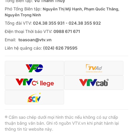
Tổng Biên tập:
Vũ Thanh Thủy
Phó Tổng Biên tập:
Nguyễn Thị Mỹ Hạnh, Phạm Quốc Thắng,
Nguyễn Trọng Ninh
Tổng đài VTV:
024.38 355 931 - 024.38 355 932
Ðiện thoại Thời báo VTV:
0988 671 671
Email:
toasoan@vtv.vn
Liên hệ quảng cáo:
(024) 626 79595
® Cấm sao chép dưới mọi hình thức nếu không có sự chấp
thuận bằng văn bản. Ghi rõ nguồn VTV.vn khi phát hành lại
thông tin từ website này.