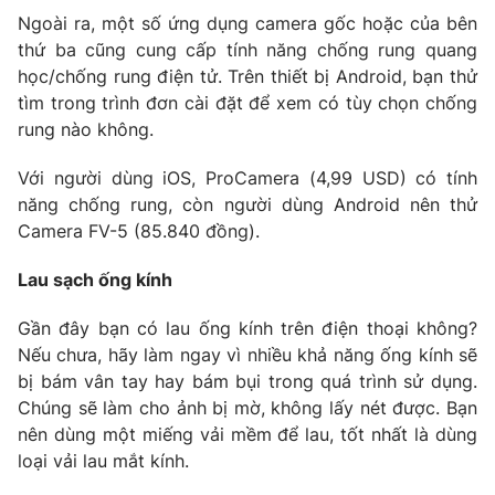
Ngoài ra, một số ứng dụng camera gốc hoặc của bên
Photo
Infographic
thứ ba cũng cung cấp tính năng chống rung quang
học/chống rung điện tử. Trên thiết bị Android, bạn thử
Video
Shorts video
tìm trong trình đơn cài đặt để xem có tùy chọn chống
rung nào không.
VTV Money
VTV Thể thao
Với người dùng iOS, ProCamera (4,99 USD) có tính
năng chống rung, còn người dùng Android nên thử
VTV Sức khoẻ
Bất động sản
Camera FV-5 (85.840 đồng).
Lau sạch ống kính
Thị trường 24h
Tấm lòng Việt
Gần đây bạn có lau ống kính trên điện thoại không?
Nếu chưa, hãy làm ngay vì nhiều khả năng ống kính sẽ
VTV4
Vươn mình bằng AI
bị bám vân tay hay bám bụi trong quá trình sử dụng.
Chúng sẽ làm cho ảnh bị mờ, không lấy nét được. Bạn
VTV9
VTV8
nên dùng một miếng vải mềm để lau, tốt nhất là dùng
loại vải lau mắt kính.
Liên hệ tòa soạn
English