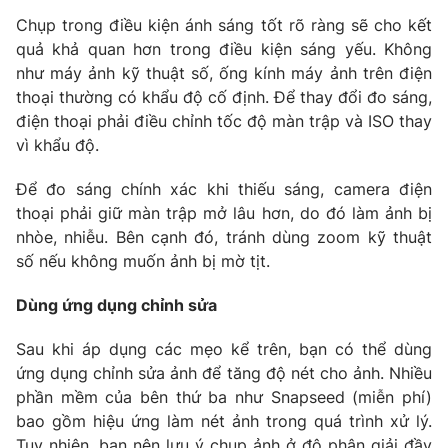
Ðiện thoại Thời báo VTV:
024.66 897 897
Chụp trong điều kiện ánh sáng tốt rõ ràng sẽ cho kết
Email:
toasoan@vtv.vn
quả khả quan hơn trong điều kiện sáng yếu. Không
Liên hệ quảng cáo:
024-7300.7108
như máy ảnh kỹ thuật số, ống kính máy ảnh trên điện
thoại thường có khẩu độ cố định. Để thay đổi đo sáng,
điện thoại phải điều chỉnh tốc độ màn trập và ISO thay
vì khẩu độ.
Để đo sáng chính xác khi thiếu sáng, camera điện
thoại phải giữ màn trập mở lâu hơn, do đó làm ảnh bị
nhòe, nhiễu. Bên cạnh đó, tránh dùng zoom kỹ thuật
số nếu không muốn ảnh bị mờ tịt.
Dùng ứng dụng chỉnh sửa
Sau khi áp dụng các mẹo kể trên, bạn có thể dùng
® Cấm sao chép dưới mọi hình thức nếu không có sự chấp
thuận bằng văn bản. Ghi rõ nguồn VTV.vn khi phát hành lại
ứng dụng chỉnh sửa ảnh để tăng độ nét cho ảnh. Nhiều
thông tin từ website này.
phần mềm của bên thứ ba như Snapseed (miễn phí)
bao gồm hiệu ứng làm nét ảnh trong quá trình xử lý.
Tuy nhiên, bạn nên lưu ý chụp ảnh ở độ phân giải đầy