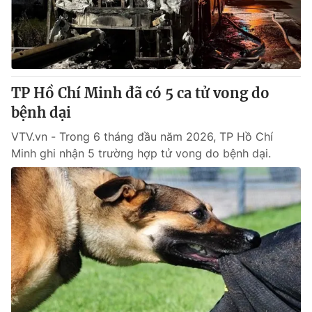
Giao lưu trực tuyến
Sản phẩm
Lịch phát sóng
Thị trường
Tư vấn
TP Hồ Chí Minh đã có 5 ca tử vong do
Chuyên mục khác
bệnh dại
Emagazine
Podcast
VTV.vn - Trong 6 tháng đầu năm 2026, TP Hồ Chí
Minh ghi nhận 5 trường hợp tử vong do bệnh dại.
Photo
Infographic
Video
Shorts video
VTV Money
VTV Thể thao
VTV Sức khoẻ
Bất động sản