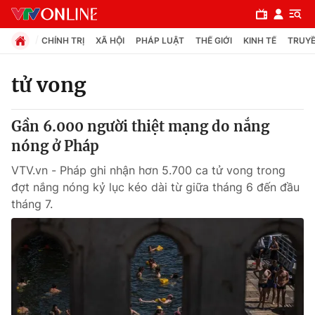
CHÍNH TRỊ
XÃ HỘI
PHÁP LUẬT
THẾ GIỚI
KINH TẾ
TRUYỀ
tử vong
Chuyên mục
Gần 6.000 người thiệt mạng do nắng
Chính trị
nóng ở Pháp
VTV.vn - Pháp ghi nhận hơn 5.700 ca tử vong trong
Xã hội
đợt nắng nóng kỷ lục kéo dài từ giữa tháng 6 đến đầu
tháng 7.
Pháp luật
Y tế
Thế giới