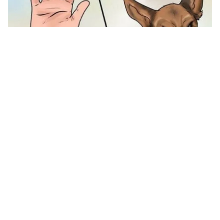
Tin mới
Video
Live
Emagazine
Trang chủ
Người đàn ông 76 tuổi tử vong khi tắm
biển cùng nhóm bạn ở Lâm Đồng
VTV.vn - Đến Lâm Đồng để du lịch cùng nhóm bạn,
trong lúc tắm biển, người đàn ông 76 tuổi bị ngất xỉu
và tử vong.