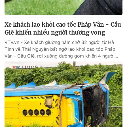
Thị trường 24h
Tấm lòng Việt
VTV4
Vươn mình bằng AI
Xe khách lao khỏi cao tốc Pháp Vân - Cầu
Giẽ khiến nhiều người thương vong
VTV9
VTV8
VTV.vn - Xe khách giường nằm chở 32 người từ Hà
Tĩnh về Thái Nguyên bất ngờ lao khỏi cao tốc Pháp
Liên hệ tòa soạn
English
Vân - Cầu Giẽ, rơi xuống đường gom khiến 4 người...
THỜI BÁO VTV
Theo dõi báo trên
Cơ quan chủ quản:
Đài Truyền hình Việt Nam
Cơ quan báo chí:
Thời báo VTV