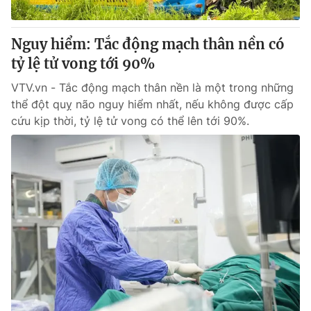
Giấy phép hoạt động báo in và báo điện tử số 483/GP-BTTTT
cấp ngày 29/12/2023
Nguy hiểm: Tắc động mạch thân nền có
Tổng Biên tập:
Vũ Thanh Thủy
tỷ lệ tử vong tới 90%
Phó Tổng Biên tập:
Nguyễn Thị Mỹ Hạnh, Phạm Quốc Thắng,
Nguyễn Trọng Ninh
VTV.vn - Tắc động mạch thân nền là một trong những
Tổng đài VTV:
024.38 355 931 - 024.38 355 932
thể đột quỵ não nguy hiểm nhất, nếu không được cấp
Ðiện thoại Thời báo VTV:
024.66 897 897
cứu kịp thời, tỷ lệ tử vong có thể lên tới 90%.
Email:
toasoan@vtv.vn
Liên hệ quảng cáo:
024-7300.7108