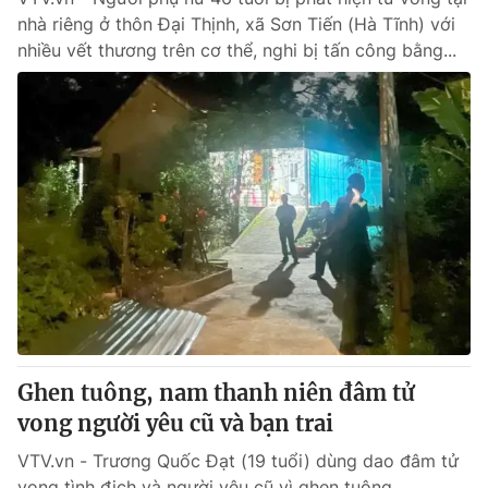
nhà riêng ở thôn Đại Thịnh, xã Sơn Tiến (Hà Tĩnh) với
nhiều vết thương trên cơ thể, nghi bị tấn công bằng...
Ghen tuông, nam thanh niên đâm tử
vong người yêu cũ và bạn trai
VTV.vn - Trương Quốc Đạt (19 tuổi) dùng dao đâm tử
vong tình địch và người yêu cũ vì ghen tuông.