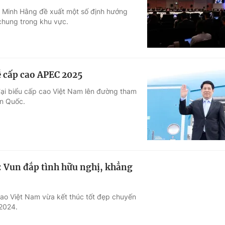
n Minh Hằng đề xuất một số định hướng
Góc ảnh
chung trong khu vực.
Giáo dục
Công nghệ
Tuyển sinh
Hitech Công ng
ễ cấp cao APEC 2025
Học trực tuyến
Sản phẩm
ại biểu cấp cao Việt Nam lên đường tham
àn Quốc.
g
Thị trường
Tư vấn
: Vun đắp tình hữu nghị, khẳng
ao Việt Nam vừa kết thúc tốt đẹp chuyến
 2024.