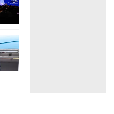
Liên hệ toà soạn
hệ tương lai