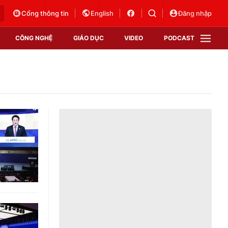
Cổng thông tin
English
Đăng nhập
CÔNG NGHỆ
GIÁO DỤC
VIDEO
PODCAST
VTV Money
VTV Thể thao
VTV Sức khoẻ
Bất động sản
Thị trường 24h
Tấm lòng Việt
Vươn mình bằng AI
VTV4
VTV8
VTV9
Lịch phát sóng
Giao lưu trực tuyến
Sự kiện