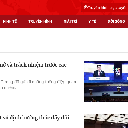
Truyền hình trực tuyến
KINH TẾ
TRUYỀN HÌNH
GIẢI TRÍ
Y TẾ
ĐỜI SỐNG
Pháp luật
Y tế
Truyền hình
Multimedia
mở và trách nhiệm trước các
Phim VTV
Video
Hậu trường
Shorts video
 Cường đã gửi đi những thông điệp quan
ch nhiệm.
Nhân vật
Podcast
Khán giả
EMagazine
Giải sao mai
Photo
t số định hướng thúc đẩy đổi
Infographic