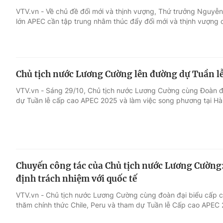
VTV.vn - Về chủ đề đổi mới và thịnh vượng, Thứ trưởng Nguyễ
lớn APEC cần tập trung nhằm thúc đẩy đổi mới và thịnh vượng 
Giải trí
Đời sống
Điện ảnh
Du lịch
Chủ tịch nước Lương Cường lên đường dự Tuần l
Âm nhạc
Làm đẹp
VTV.vn - Sáng 29/10, Chủ tịch nước Lương Cường cùng Đoàn đ
dự Tuần lễ cấp cao APEC 2025 và làm việc song phương tại H
Sao
Chất lượng cuộc sốn
Chuyến công tác của Chủ tịch nước Lương Cường
định trách nhiệm với quốc tế
VTV.vn - Chủ tịch nước Lương Cường cùng đoàn đại biểu cấp c
thăm chính thức Chile, Peru và tham dự Tuần lễ Cấp cao APEC