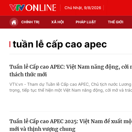
Chủ Nhật, 9/8/2026
CHÍNH TRỊ
XÃ HỘI
PHÁP LUẬT
THẾ GIỚI
Chính trị
Xã hội
tuần lễ cấp cao apec
Thế giới
Kinh tế
Tuần lễ Cấp cao APEC: Việt Nam năng động, cởi 
Tin tức
Tài chính
thách thức mới
Thế giới đó đây
Thị trường
VTV.vn - Tham dự Tuần lễ Cấp cao APEC, Chủ tịch nước Lương
trọng, tiếp tục thể hiện một Việt Nam năng động, cởi mở và trá
Câu chuyện quốc tế
Góc doanh nghiệp
Dữ liệu và đời sống
Tuần lễ Cấp cao APEC 2025: Việt Nam đề xuất mộ
mới và thịnh vượng chung