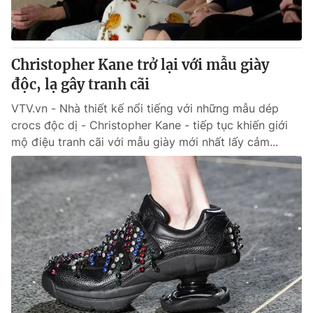
® Cấm sao chép dưới mọi hình thức nếu không có sự chấp
thuận bằng văn bản. Ghi rõ nguồn VTV.vn khi phát hành lại
Christopher Kane trở lại với mẫu giày
thông tin từ website này.
độc, lạ gây tranh cãi
VTV.vn - Nhà thiết kế nổi tiếng với những mẫu dép
crocs độc dị - Christopher Kane - tiếp tục khiến giới
mộ điệu tranh cãi với mẫu giày mới nhất lấy cảm...