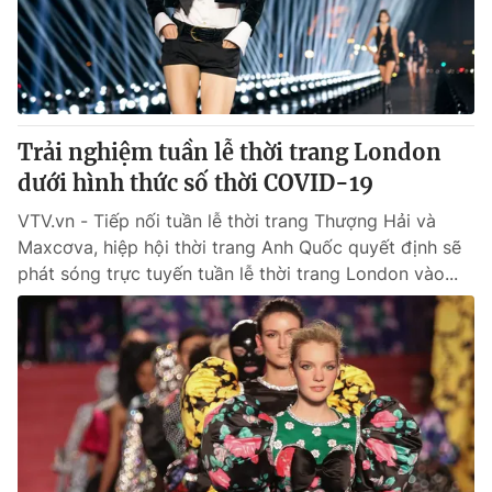
Thị trường 24h
Tấm lòng Việt
VTV4
Vươn mình bằng AI
VTV9
VTV8
Trải nghiệm tuần lễ thời trang London
dưới hình thức số thời COVID-19
Liên hệ tòa soạn
English
VTV.vn - Tiếp nối tuần lễ thời trang Thượng Hải và
Maxcơva, hiệp hội thời trang Anh Quốc quyết định sẽ
phát sóng trực tuyến tuần lễ thời trang London vào...
THỜI BÁO VTV
Theo dõi báo trên
Cơ quan chủ quản:
Đài Truyền hình Việt Nam
Cơ quan báo chí:
Thời báo VTV