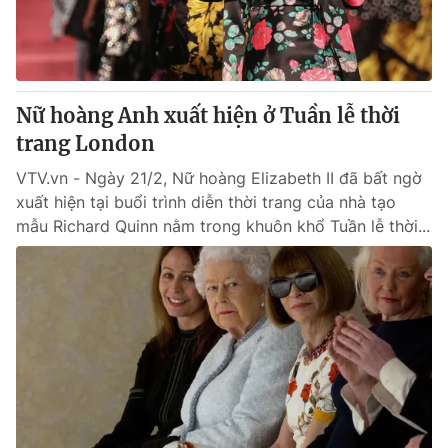
Giấy phép hoạt động báo in và báo điện tử số 483/GP-BTTTT
cấp ngày 29/12/2023
Tổng Biên tập:
Vũ Thanh Thủy
Phó Tổng Biên tập:
Nguyễn Thị Mỹ Hạnh, Phạm Quốc Thắng,
Nữ hoàng Anh xuất hiện ở Tuần lễ thời
Nguyễn Trọng Ninh
Tổng đài VTV:
trang London
024.38 355 931 - 024.38 355 932
Ðiện thoại Thời báo VTV:
024.66 897 897
VTV.vn - Ngày 21/2, Nữ hoàng Elizabeth II đã bất ngờ
Email:
toasoan@vtv.vn
xuất hiện tại buổi trình diễn thời trang của nhà tạo
Liên hệ quảng cáo:
024-7300.7108
mẫu Richard Quinn nằm trong khuôn khổ Tuần lễ thời...