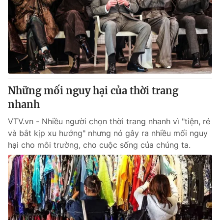
Tin tức
Kinh tế
Thế giới đó đây
Tài chính
Dữ liệu và đời sống
Câu chuyện quốc tế
Thị trường
Truyền hình
Góc doanh nghiệp
Những mối nguy hại của thời trang
Phim VTV
nhanh
Giải trí
Hậu trường
VTV.vn - Nhiều người chọn thời trang nhanh vì "tiện, rẻ
Điện ảnh
và bắt kịp xu hướng" nhưng nó gây ra nhiều mối nguy
Đời sống
Nhân vật
hại cho môi trường, cho cuộc sống của chúng ta.
Âm nhạc
Du lịch
Khán giả
Giáo dục
Sao
Làm đẹp
Giải sao mai
Tuyển sinh
Công nghệ
Chất lượng cuộc sống
Học trực tuyến
Hitech Công nghệ tương lai