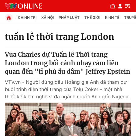
CHÍNH TRỊ
XÃ HỘI
PHÁP LUẬT
THẾ GIỚI
KINH TẾ
TRUYỀ
tuần lễ thời trang London
Chuyên mục
Vua Charles dự Tuần lễ Thời trang
Chính trị
London trong bối cảnh nhạy cảm liên
quan đến "tỉ phú ấu dâm" Jeffrey Epstein
Xã hội
VTV.vn - Người đứng đầu Hoàng gia Anh đã tham dự
buổi trình diễn thời trang của Tolu Coker - một nhà
Pháp luật
thiết kế kiêm nghệ sĩ đa ngành người Anh gốc Nigeria.
Y tế
Thế giới