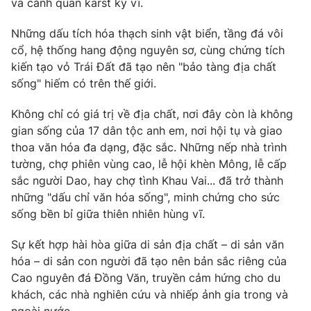
và cảnh quan karst kỳ vĩ.
Những
dấu tích hóa thạch sinh vật biển
,
tầng đá vôi
cổ
,
hệ thống hang động nguyên sơ
, cùng
chứng tích
kiến tạo vỏ Trái Đất
đã tạo nên "
bảo tàng địa chất
sống
" hiếm có trên thế giới.
Không chỉ có giá trị về địa chất, nơi đây còn là
không
gian sống của 17 dân tộc anh em
, nơi hội tụ và giao
thoa
văn hóa đa dạng, đặc sắc
. Những
nếp nhà trình
tường
,
chợ phiên vùng cao
,
lễ hội khèn Mông
,
lễ cấp
sắc người Dao
, hay
chợ tình Khau Vai
... đã trở thành
những "
dấu chỉ văn hóa sống
", minh chứng cho
sức
sống bền bỉ giữa thiên nhiên hùng vĩ
.
Sự kết hợp hài hòa giữa
di sản địa chất – di sản văn
hóa – di sản con người
đã tạo nên bản sắc riêng của
Cao nguyên đá Đồng Văn, truyền cảm hứng cho du
khách, các nhà nghiên cứu và nhiếp ảnh gia trong và
ngoài nước.