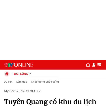
ĐỜI SỐNG
Chính trị
Du lịch
Làm đẹp
Chất lượng cuộc sống
Xã hội
14/10/2025 19:41 GMT+7
Pháp luật
Chuyên mục
Kinh tế
Tuyên Quang có khu du lịch
Thể thao