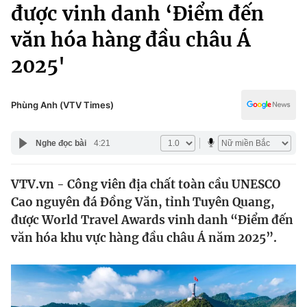
Chính trị
được vinh danh ‘Điểm đến
Truyền hình
văn hóa hàng đầu châu Á
Văn hóa - Giải trí
Xã hội
Y tế
2025'
Đời sống
Pháp luật
Công nghệ
Giáo dục
Phùng Anh (VTV Times)
Y tế
Nghe đọc bài
4:21
Thế giới
VTV.vn - Công viên địa chất toàn cầu UNESCO
Tin tức
Cao nguyên đá Đồng Văn, tỉnh Tuyên Quang,
Kinh tế
Thế giới đó đây
được World Travel Awards vinh danh “Điểm đến
Tài chính
văn hóa khu vực hàng đầu châu Á năm 2025”.
Dữ liệu và đời sống
Câu chuyện quốc tế
Thị trường
Truyền hình
Góc doanh nghiệp