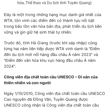
hóa, Thể thao và Du lịch tỉnh Tuyên Quang)
Đây là một trong những
hạng mục danh giá nhất
của
WTA, tôn vinh các điểm đến có thành tựu nổi bật
THỜI BÁO VTV
trong
bảo tồn văn hóa bản địa, phát triển du lịch bền
vững và gìn giữ hệ sinh thái tự nhiên
.
Theo dõi báo trên
Trước đó,
tỉnh Hà Giang (trước khi sáp nhập)
cũng
từng hai năm liên tiếp được WTA vinh danh là
"Điểm
Cơ quan chủ quản:
Đài Truyền hình Việt Nam
đến du lịch mới nổi hàng đầu châu Á năm 2023"
và
Cơ quan báo chí:
Thời báo VTV
"Điểm đến văn hóa khu vực hàng đầu châu Á năm
Giấy phép hoạt động báo in và báo điện tử số 483/GP-BTTTT
2024".
cấp ngày 29/12/2023
Công viên địa chất toàn cầu UNESCO – Di sản của
Tổng Biên tập:
Vũ Thanh Thủy
thiên nhiên và con người
Phó Tổng Biên tập:
Nguyễn Thị Mỹ Hạnh, Phạm Quốc Thắng,
Nguyễn Trọng Ninh
Ngày 1/10/2010,
Công viên địa chất toàn cầu UNESCO
Tổng đài VTV:
024.38 355 931 - 024.38 355 932
Cao nguyên đá Đồng Văn, Tuyên Quang
được
Ðiện thoại Thời báo VTV:
024.66 897 897
UNESCO công nhận là
Công viên địa chất toàn cầu