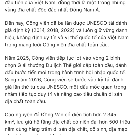
Email:
toasoan@vtv.vn
đầu tiên của Việt Nam
, đồng thời là
một trong những
Liên hệ quảng cáo:
024-7300.7108
vùng địa chất độc đáo nhất Đông Nam Á
.
Đến nay, Công viên đã
ba lần được UNESCO tái đánh
giá định kỳ (2014, 2018, 2022)
và luôn
giữ vững danh
hiệu
, khẳng định
uy tín và vị thế quốc tế
của Việt Nam
trong mạng lưới Công viên địa chất toàn cầu.
Năm 2025, Công viên tiếp tục lọt vào
vòng 2 bình
chọn Giải thưởng Du lịch Thế giới cấp toàn cầu
, đánh
dấu bước tiến mới trong hành trình hội nhập quốc tế.
Sang năm 2026, Công viên sẽ bước vào
kỳ tái đánh
giá lần thứ tư của UNESCO
, một dấu mốc quan trọng
nhằm tiếp tục duy trì và nâng cao tiêu chuẩn di sản
® Cấm sao chép dưới mọi hình thức nếu không có sự chấp
thuận bằng văn bản. Ghi rõ nguồn VTV.vn khi phát hành lại
địa chất toàn cầu.
thông tin từ website này.
Cao nguyên đá Đồng Văn có diện tích hơn
2.345
km²
, lưu giữ
hệ tầng địa chất có niên đại hơn 500 triệu
năm
cùng hàng trăm di sản địa chất, cổ sinh, địa mạo