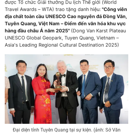
được Tổ chức Giải thưởng Du lịch Thế giới (World
Travel Awards – WTA) trao tặng danh hiệu:
"Công viên
Photo
Infographic
địa chất toàn cầu UNESCO Cao nguyên đá Đồng Văn,
Tuyên Quang, Việt Nam – Điểm đến văn hóa khu vực
Video
Shorts video
hàng đầu châu Á năm 2025"
(Dong Van Karst Plateau
UNESCO Global Geopark, Tuyen Quang, Vietnam –
VTV Money
VTV Thể thao
Asia's Leading Regional Cultural Destination 2025)
VTV Sức khoẻ
Bất động sản
Thị trường 24h
Tấm lòng Việt
VTV4
Vươn mình bằng AI
VTV9
VTV8
Đại diện tỉnh Tuyên Quang tại sự kiện. (ảnh: Sở Văn
Liên hệ tòa soạn
English