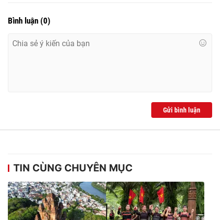
Bình luận
(
0
)
Gửi bình luận
TIN CÙNG CHUYÊN MỤC