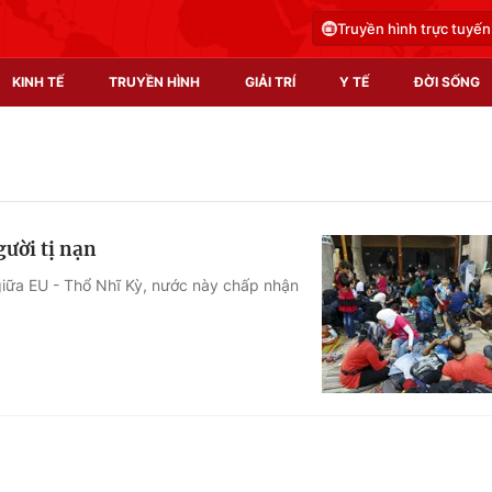
Truyền hình trực tuyến
KINH TẾ
TRUYỀN HÌNH
GIẢI TRÍ
Y TẾ
ĐỜI SỐNG
Pháp luật
Y tế
Truyền hình
Multimedia
ười tị nạn
Phim VTV
Video
giữa EU - Thổ Nhĩ Kỳ, nước này chấp nhận
Hậu trường
Shorts video
Nhân vật
Podcast
Khán giả
EMagazine
Giải sao mai
Photo
Infographic