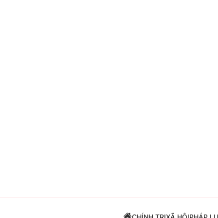
Giải trí
Đời sống
Điện ảnh
Du lịch
Âm nhạc
Làm đẹp
Sao
Chất lượng cuộc sốn
CHÍNH TRỊ
XÃ HỘI
PHÁP L