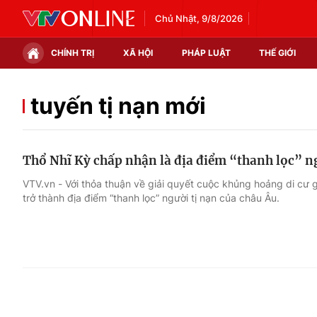
Chủ Nhật, 9/8/2026
CHÍNH TRỊ
XÃ HỘI
PHÁP LUẬT
THẾ GIỚI
Chính trị
Xã hội
tuyến tị nạn mới
Thế giới
Kinh tế
Thổ Nhĩ Kỳ chấp nhận là địa điểm “thanh lọc” ng
Tin tức
Tài chính
VTV.vn - Với thỏa thuận về giải quyết cuộc khủng hoảng di cư 
trở thành địa điểm “thanh lọc” người tị nạn của châu Âu.
Thế giới đó đây
Thị trường
Câu chuyện quốc tế
Góc doanh nghiệp
Dữ liệu và đời sống