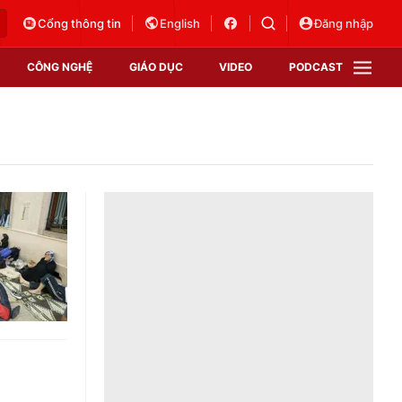
Cổng thông tin
English
Đăng nhập
CÔNG NGHỆ
GIÁO DỤC
VIDEO
PODCAST
VTV Money
VTV Thể thao
VTV Sức khoẻ
Bất động sản
Thị trường 24h
Tấm lòng Việt
Vươn mình bằng AI
VTV4
VTV8
VTV9
Lịch phát sóng
Giao lưu trực tuyến
Sự kiện