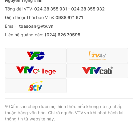
Nguyễn Trọng Ninh
Tổng đài VTV:
024.38 355 931 - 024.38 355 932
Ðiện thoại Thời báo VTV:
0988 671 671
Email:
toasoan@vtv.vn
Liên hệ quảng cáo:
(024) 626 79595
® Cấm sao chép dưới mọi hình thức nếu không có sự chấp
thuận bằng văn bản. Ghi rõ nguồn VTV.vn khi phát hành lại
thông tin từ website này.