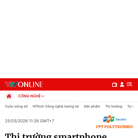
CÔNG NGHỆ
Chính trị
Cuộc sống số
HiTech Công nghệ tương lai
Sản phẩm
Thị trường
Tư vấn
Xã hội
Pháp luật
25/03/2026 11:26 GMT+7
Chuyên mục
Kinh tế
Thị trường smartphone
Thể thao