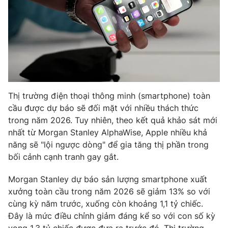
Phim VTV
Giải trí
Hậu trường
Điện ảnh
Đời sống
Nhân vật
Âm nhạc
Du lịch
Khán giả
Giáo dục
Sao
Làm đẹp
Giải sao mai
Tuyển sinh
Thị trường điện thoại thông minh (smartphone) toàn
Công nghệ
Chất lượng cuộc sống
cầu được dự báo sẽ đối mặt với nhiều thách thức
Học trực tuyến
trong năm 2026. Tuy nhiên, theo kết quả khảo sát mới
Hitech Công nghệ tương lai
Giao lưu trực tuyến
nhất từ Morgan Stanley AlphaWise, Apple nhiều khả
Sản phẩm
năng sẽ "lội ngược dòng" để gia tăng thị phần trong
bối cảnh cạnh tranh gay gắt.
Lịch phát sóng
Thị trường
Morgan Stanley dự báo sản lượng smartphone xuất
Tư vấn
xưởng toàn cầu trong năm 2026 sẽ giảm 13% so với
Chuyên mục khác
cùng kỳ năm trước, xuống còn khoảng 1,1 tỷ chiếc.
Emagazine
Podcast
Đây là mức điều chỉnh giảm đáng kể so với con số kỳ
vọng 1,3 tỷ chiếc được đưa ra trước đó. Thị trường