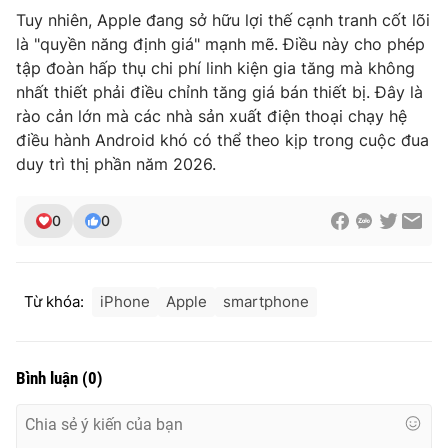
Ðiện thoại Thời báo VTV:
024.66 897 897
Tuy nhiên, Apple đang sở hữu lợi thế cạnh tranh cốt lõi
Email:
toasoan@vtv.vn
là "quyền năng định giá" mạnh mẽ. Điều này cho phép
tập đoàn hấp thụ chi phí linh kiện gia tăng mà không
Liên hệ quảng cáo:
024-7300.7108
nhất thiết phải điều chỉnh tăng giá bán thiết bị. Đây là
rào cản lớn mà các nhà sản xuất điện thoại chạy hệ
điều hành Android khó có thể theo kịp trong cuộc đua
duy trì thị phần năm 2026.
0
0
Từ khóa:
iPhone
Apple
smartphone
® Cấm sao chép dưới mọi hình thức nếu không có sự chấp
thuận bằng văn bản. Ghi rõ nguồn VTV.vn khi phát hành lại
Bình luận
(
0
)
thông tin từ website này.