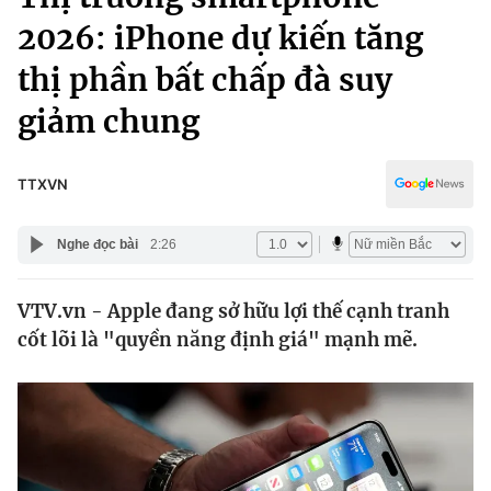
Chính trị
Truyền hình
2026: iPhone dự kiến tăng
Văn hóa - Giải trí
Xã hội
thị phần bất chấp đà suy
Y tế
Đời sống
giảm chung
Pháp luật
Công nghệ
Giáo dục
TTXVN
Y tế
Nghe đọc bài
2:26
Thế giới
Tin tức
VTV.vn - Apple đang sở hữu lợi thế cạnh tranh
Kinh tế
cốt lõi là "quyền năng định giá" mạnh mẽ.
Thế giới đó đây
Tài chính
Dữ liệu và đời sống
Câu chuyện quốc tế
Thị trường
Truyền hình
Góc doanh nghiệp