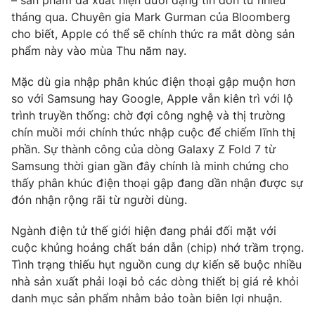
tháng qua. Chuyên gia Mark Gurman của Bloomberg
cho biết, Apple có thể sẽ chính thức ra mắt dòng sản
phẩm này vào mùa Thu năm nay.
THỜI BÁO VTV
Mặc dù gia nhập phân khúc điện thoại gập muộn hơn
so với Samsung hay Google, Apple vẫn kiên trì với lộ
trình truyền thống: chờ đợi công nghệ và thị trường
chín muồi mới chính thức nhập cuộc để chiếm lĩnh thị
Theo dõi báo trên
phần. Sự thành công của dòng Galaxy Z Fold 7 từ
Samsung thời gian gần đây chính là minh chứng cho
Cơ quan chủ quản:
Đài Truyền hình Việt Nam
thấy phân khúc điện thoại gập đang dần nhận được sự
Cơ quan báo chí:
Thời báo VTV
đón nhận rộng rãi từ người dùng.
Giấy phép hoạt động báo in và báo điện tử số 483/GP-BTTTT
Ngành điện tử thế giới hiện đang phải đối mặt với
cấp ngày 29/12/2023
cuộc khủng hoảng chất bán dẫn (chip) nhớ trầm trọng.
Tổng Biên tập:
Vũ Thanh Thủy
Tình trạng thiếu hụt nguồn cung dự kiến sẽ buộc nhiều
Phó Tổng Biên tập:
Nguyễn Thị Mỹ Hạnh, Phạm Quốc Thắng,
nhà sản xuất phải loại bỏ các dòng thiết bị giá rẻ khỏi
Nguyễn Trọng Ninh
danh mục sản phẩm nhằm bảo toàn biên lợi nhuận.
Tổng đài VTV:
024.38 355 931 - 024.38 355 932