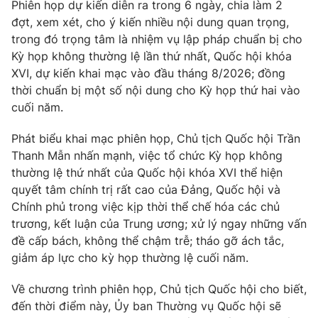
Giao lưu trực tuyến
Phiên họp dự kiến diễn ra trong 6 ngày, chia làm 2
Sản phẩm
đợt, xem xét, cho ý kiến nhiều nội dung quan trọng,
trong đó trọng tâm là nhiệm vụ lập pháp chuẩn bị cho
Lịch phát sóng
Thị trường
Kỳ họp không thường lệ lần thứ nhất, Quốc hội khóa
XVI, dự kiến khai mạc vào đầu tháng 8/2026; đồng
Tư vấn
thời chuẩn bị một số nội dung cho Kỳ họp thứ hai vào
Chuyên mục khác
cuối năm.
Emagazine
Podcast
Phát biểu khai mạc phiên họp, Chủ tịch Quốc hội Trần
Thanh Mẫn nhấn mạnh, việc tổ chức Kỳ họp không
Photo
Infographic
thường lệ thứ nhất của Quốc hội khóa XVI thể hiện
quyết tâm chính trị rất cao của Đảng, Quốc hội và
Video
Shorts video
Chính phủ trong việc kịp thời thể chế hóa các chủ
trương, kết luận của Trung ương; xử lý ngay những vấn
đề cấp bách, không thể chậm trễ; tháo gỡ ách tắc,
VTV Money
VTV Thể thao
giảm áp lực cho kỳ họp thường lệ cuối năm.
VTV Sức khoẻ
Bất động sản
Về chương trình phiên họp, Chủ tịch Quốc hội cho biết,
đến thời điểm này, Ủy ban Thường vụ Quốc hội sẽ