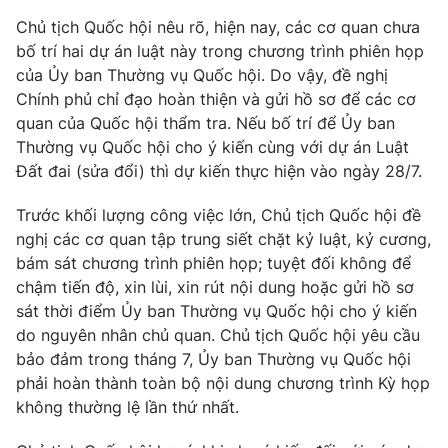
Cơ quan báo chí:
Thời báo VTV
Chủ tịch Quốc hội nêu rõ, hiện nay, các cơ quan chưa
bố trí hai dự án luật này trong chương trình phiên họp
Giấy phép hoạt động báo in và báo điện tử số 483/GP-BTTTT
cấp ngày 29/12/2023
của Ủy ban Thường vụ Quốc hội. Do vậy, đề nghị
Chính phủ chỉ đạo hoàn thiện và gửi hồ sơ để các cơ
Tổng Biên tập:
Vũ Thanh Thủy
quan của Quốc hội thẩm tra. Nếu bố trí để Ủy ban
Phó Tổng Biên tập:
Nguyễn Thị Mỹ Hạnh, Phạm Quốc Thắng,
Thường vụ Quốc hội cho ý kiến cùng với dự án Luật
Nguyễn Trọng Ninh
Đất đai (sửa đổi) thì dự kiến thực hiện vào ngày 28/7.
Tổng đài VTV:
024.38 355 931 - 024.38 355 932
Ðiện thoại Thời báo VTV:
024.66 897 897
Trước khối lượng công việc lớn, Chủ tịch Quốc hội đề
Email:
toasoan@vtv.vn
nghị các cơ quan tập trung siết chặt kỷ luật, kỷ cương,
Liên hệ quảng cáo:
024-7300.7108
bám sát chương trình phiên họp; tuyệt đối không để
chậm tiến độ, xin lùi, xin rút nội dung hoặc gửi hồ sơ
sát thời điểm Ủy ban Thường vụ Quốc hội cho ý kiến
do nguyên nhân chủ quan. Chủ tịch Quốc hội yêu cầu
bảo đảm trong tháng 7, Ủy ban Thường vụ Quốc hội
phải hoàn thành toàn bộ nội dung chương trình Kỳ họp
không thường lệ lần thứ nhất.