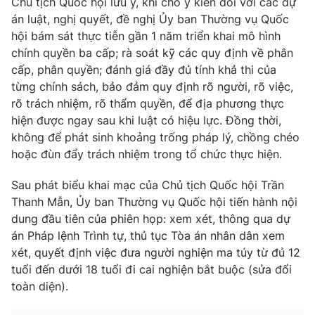
Chủ tịch Quốc hội lưu ý, khi cho ý kiến đối với các dự
án luật, nghị quyết, đề nghị Ủy ban Thường vụ Quốc
hội bám sát thực tiễn gần 1 năm triển khai mô hình
chính quyền ba cấp; rà soát kỹ các quy định về phân
® Cấm sao chép dưới mọi hình thức nếu không có sự chấp
cấp, phân quyền; đánh giá đầy đủ tính khả thi của
thuận bằng văn bản. Ghi rõ nguồn VTV.vn khi phát hành lại
từng chính sách, bảo đảm quy định rõ người, rõ việc,
thông tin từ website này.
rõ trách nhiệm, rõ thẩm quyền, để địa phương thực
hiện được ngay sau khi luật có hiệu lực. Đồng thời,
không để phát sinh khoảng trống pháp lý, chồng chéo
hoặc đùn đẩy trách nhiệm trong tổ chức thực hiện.
Sau phát biểu khai mạc của Chủ tịch Quốc hội Trần
Thanh Mẫn, Ủy ban Thường vụ Quốc hội tiến hành nội
dung đầu tiên của phiên họp: xem xét, thông qua dự
án Pháp lệnh Trình tự, thủ tục Tòa án nhân dân xem
xét, quyết định việc đưa người nghiện ma túy từ đủ 12
tuổi đến dưới 18 tuổi đi cai nghiện bắt buộc (sửa đổi
toàn diện).