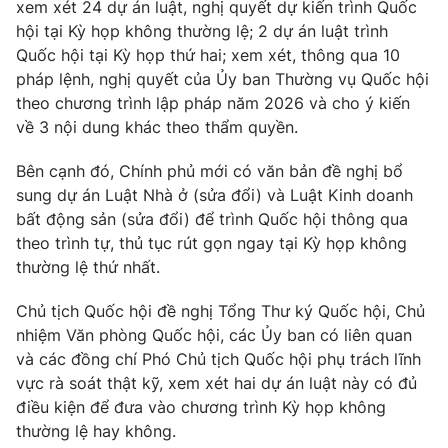
xem xét 24 dự án luật, nghị quyết dự kiến trình Quốc
Thị trường 24h
Tấm lòng Việt
hội tại Kỳ họp không thường lệ; 2 dự án luật trình
Quốc hội tại Kỳ họp thứ hai; xem xét, thông qua 10
VTV4
Vươn mình bằng AI
pháp lệnh, nghị quyết của Ủy ban Thường vụ Quốc hội
theo chương trình lập pháp năm 2026 và cho ý kiến
VTV9
VTV8
về 3 nội dung khác theo thẩm quyền.
Bên cạnh đó, Chính phủ mới có văn bản đề nghị bổ
Liên hệ tòa soạn
English
sung dự án Luật Nhà ở (sửa đổi) và Luật Kinh doanh
bất động sản (sửa đổi) để trình Quốc hội thông qua
theo trình tự, thủ tục rút gọn ngay tại Kỳ họp không
thường lệ thứ nhất.
THỜI BÁO VTV
Chủ tịch Quốc hội đề nghị Tổng Thư ký Quốc hội, Chủ
nhiệm Văn phòng Quốc hội, các Ủy ban có liên quan
và các đồng chí Phó Chủ tịch Quốc hội phụ trách lĩnh
vực rà soát thật kỹ, xem xét hai dự án luật này có đủ
Theo dõi báo trên
điều kiện để đưa vào chương trình Kỳ họp không
thường lệ hay không.
Cơ quan chủ quản:
Đài Truyền hình Việt Nam