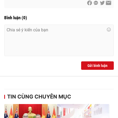
Bình luận
(
0
)
Gửi bình luận
TIN CÙNG CHUYÊN MỤC