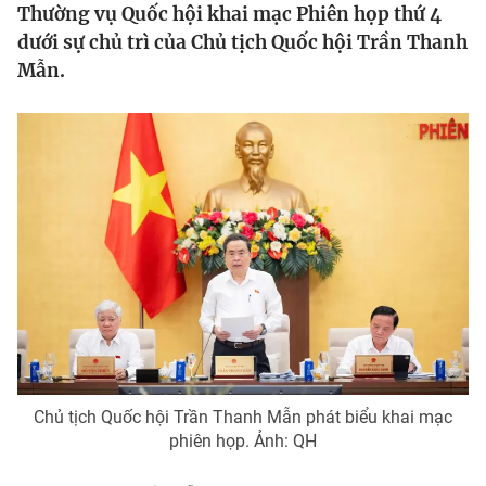
Thường vụ Quốc hội khai mạc Phiên họp thứ 4
Tin tức
dưới sự chủ trì của Chủ tịch Quốc hội Trần Thanh
Kinh tế
Mẫn.
Thế giới đó đây
Tài chính
Dữ liệu và đời sống
Câu chuyện quốc tế
Thị trường
Truyền hình
Góc doanh nghiệp
Phim VTV
Giải trí
Hậu trường
Điện ảnh
Đời sống
Nhân vật
Âm nhạc
Du lịch
Khán giả
Giáo dục
Sao
Làm đẹp
Giải sao mai
Tuyển sinh
Chủ tịch Quốc hội Trần Thanh Mẫn phát biểu khai mạc
Công nghệ
Chất lượng cuộc sống
phiên họp. Ảnh: QH
Học trực tuyến
Hitech Công nghệ tương lai