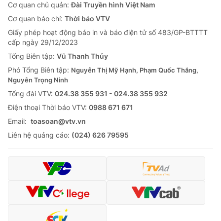
Cơ quan chủ quản:
Đài Truyền hình Việt Nam
Cơ quan báo chí:
Thời báo VTV
Giấy phép hoạt động báo in và báo điện tử số 483/GP-BTTTT
cấp ngày 29/12/2023
Tổng Biên tập:
Vũ Thanh Thủy
Phó Tổng Biên tập:
Nguyễn Thị Mỹ Hạnh, Phạm Quốc Thắng,
Nguyễn Trọng Ninh
Tổng đài VTV:
024.38 355 931 - 024.38 355 932
Ðiện thoại Thời báo VTV:
0988 671 671
Email:
toasoan@vtv.vn
Liên hệ quảng cáo:
(024) 626 79595