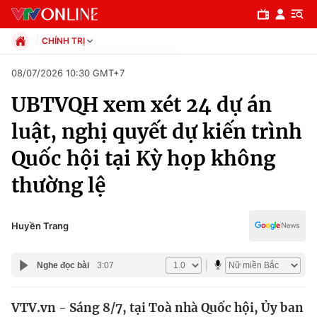
CHÍNH TRỊ
Chính trị
08/07/2026 10:30 GMT+7
Xã hội
UBTVQH xem xét 24 dự án
Pháp luật
Chuyên mục
Kinh tế
luật, nghị quyết dự kiến trình
Thể thao
Chính trị
Quốc hội tại Kỳ họp không
Truyền hình
Văn hóa - Giải trí
thường lệ
Xã hội
Y tế
Đời sống
Pháp luật
Huyền Trang
Công nghệ
Giáo dục
Y tế
Nghe đọc bài
3:07
Thế giới
VTV.vn - Sáng 8/7, tại Toà nhà Quốc hội, Ủy ban