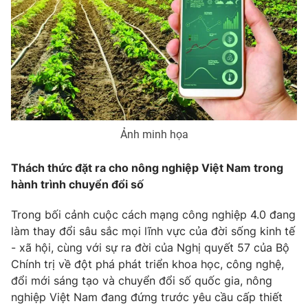
Phim VTV
Giải trí
Hậu trường
Điện ảnh
Đời sống
Nhân vật
Âm nhạc
Du lịch
Khán giả
Giáo dục
Sao
Làm đẹp
Giải sao mai
Tuyển sinh
Công nghệ
Ảnh minh họa
Chất lượng cuộc sống
Học trực tuyến
Hitech Công nghệ tương lai
Thách thức đặt ra cho nông nghiệp Việt Nam trong
Giao lưu trực tuyến
hành trình chuyển đổi số
Sản phẩm
Lịch phát sóng
Trong bối cảnh cuộc cách mạng công nghiệp 4.0 đang
Thị trường
làm thay đổi sâu sắc mọi lĩnh vực của đời sống kinh tế
Tư vấn
- xã hội, cùng với sự ra đời của Nghị quyết 57 của Bộ
Chính trị về đột phá phát triển khoa học, công nghệ,
Chuyên mục khác
đổi mới sáng tạo và chuyển đổi số quốc gia, nông
Emagazine
Podcast
nghiệp Việt Nam đang đứng trước yêu cầu cấp thiết