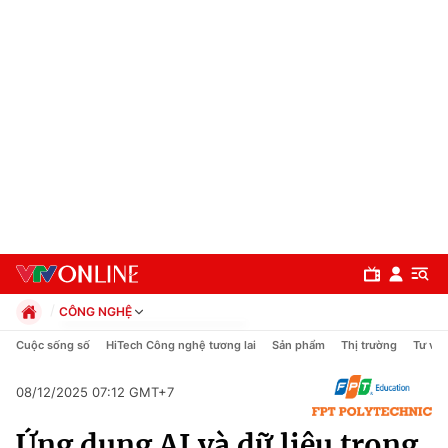
CÔNG NGHỆ
Chính trị
Cuộc sống số
HiTech Công nghệ tương lai
Sản phẩm
Thị trường
Tư vấn
Xã hội
Pháp luật
08/12/2025 07:12 GMT+7
Chuyên mục
Kinh tế
Ứng dụng AI và dữ liệu trong
Thể thao