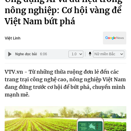
Chính trị
Truyền hình
nông nghiệp: Cơ hội vàng để
Văn hóa - Giải trí
Xã hội
Việt Nam bứt phá
Y tế
Đời sống
Pháp luật
Công nghệ
Việt Linh
Giáo dục
Y tế
Nghe đọc bài
6:06
Thế giới
VTV.vn - Từ những thửa ruộng đơn lẻ đến các
trang trại công nghệ cao, nông nghiệp Việt Nam
Tin tức
Kinh tế
đang đứng trước cơ hội để bứt phá, chuyển mình
Thế giới đó đây
mạnh mẽ.
Tài chính
Dữ liệu và đời sống
Câu chuyện quốc tế
Thị trường
Truyền hình
Góc doanh nghiệp