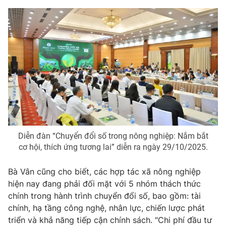
THỜI BÁO VTV
Theo dõi báo trên
Cơ quan chủ quản:
Đài Truyền hình Việt Nam
Cơ quan báo chí:
Thời báo VTV
Diễn đàn “Chuyển đổi số trong nông nghiệp: Nắm bắt
Giấy phép hoạt động báo in và báo điện tử số 483/GP-BTTTT
cấp ngày 29/12/2023
cơ hội, thích ứng tương lai” diễn ra ngày 29/10/2025.
Tổng Biên tập:
Vũ Thanh Thủy
Bà Vân cũng cho biết, các hợp tác xã nông nghiệp
Phó Tổng Biên tập:
Nguyễn Thị Mỹ Hạnh, Phạm Quốc Thắng,
hiện nay đang phải đối mặt với 5 nhóm thách thức
Nguyễn Trọng Ninh
chính trong hành trình chuyển đổi số, bao gồm: tài
Tổng đài VTV:
024.38 355 931 - 024.38 355 932
chính, hạ tầng công nghệ, nhân lực, chiến lược phát
Ðiện thoại Thời báo VTV:
024.66 897 897
triển và khả năng tiếp cận chính sách. "Chi phí đầu tư