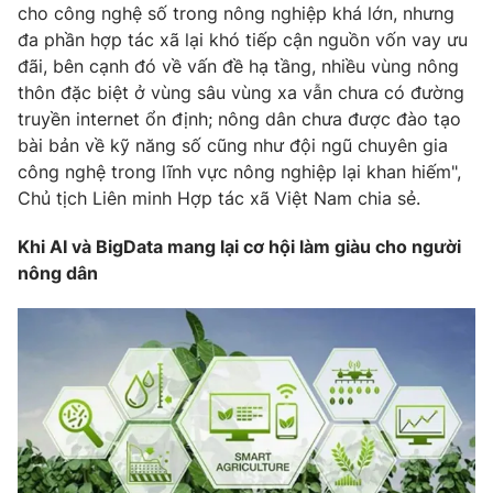
Email:
toasoan@vtv.vn
cho công nghệ số trong nông nghiệp khá lớn, nhưng
Liên hệ quảng cáo:
024-7300.7108
đa phần hợp tác xã lại khó tiếp cận nguồn vốn vay ưu
đãi, bên cạnh đó về vấn đề hạ tầng, nhiều vùng nông
thôn đặc biệt ở vùng sâu vùng xa vẫn chưa có đường
truyền internet ổn định; nông dân chưa được đào tạo
bài bản về kỹ năng số cũng như đội ngũ chuyên gia
công nghệ trong lĩnh vực nông nghiệp lại khan hiếm",
Chủ tịch Liên minh Hợp tác xã Việt Nam chia sẻ.
Khi AI và BigData mang lại cơ hội làm giàu cho người
nông dân
® Cấm sao chép dưới mọi hình thức nếu không có sự chấp
thuận bằng văn bản. Ghi rõ nguồn VTV.vn khi phát hành lại
thông tin từ website này.