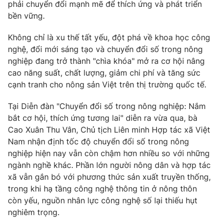
phải chuyển đổi mạnh mẽ để thích ứng và phát triển
bền vững.
Photo
Infographic
Không chỉ là xu thế tất yếu, đột phá về khoa học công
Video
Shorts video
nghệ, đổi mới sáng tạo và chuyển đổi số trong nông
nghiệp đang trở thành "chìa khóa" mở ra cơ hội nâng
cao năng suất, chất lượng, giảm chi phí và tăng sức
VTV Money
VTV Thể thao
cạnh tranh cho nông sản Việt trên thị trường quốc tế.
VTV Sức khoẻ
Bất động sản
Tại Diễn đàn "Chuyển đổi số trong nông nghiệp: Nắm
bắt cơ hội, thích ứng tương lai" diễn ra vừa qua, bà
Cao Xuân Thu Vân, Chủ tịch Liên minh Hợp tác xã Việt
Thị trường 24h
Tấm lòng Việt
Nam nhận định tốc độ chuyển đổi số trong nông
nghiệp hiện nay vẫn còn chậm hơn nhiều so với những
VTV4
Vươn mình bằng AI
ngành nghề khác. Phần lớn người nông dân và hợp tác
xã vẫn gắn bó với phương thức sản xuất truyền thống,
VTV9
VTV8
trong khi hạ tầng công nghệ thông tin ở nông thôn
còn yếu, nguồn nhân lực công nghệ số lại thiếu hụt
nghiêm trọng.
Liên hệ tòa soạn
English