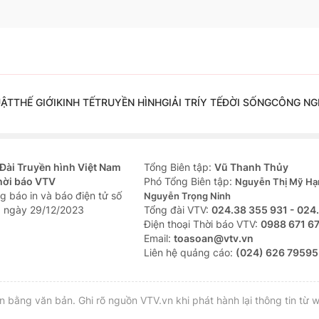
ão số 3 đang khẩn trương thực hiện các
 ứng phó bão số 3
h có các phương án ứng phó trước ảnh
úng ngập do bão số 3