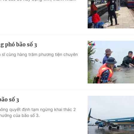
Góc ảnh
Giáo dục
Công nghệ
Tuyển sinh
Hitech Công ng
g phó bão số 3
Học trực tuyến
Sản phẩm
n sĩ cùng hàng trăm phương tiện chuyên
g
Thị trường
Tư vấn
bão số 3
hông quyết định tạm ngừng khai thác 2
hưởng của bão số 3.