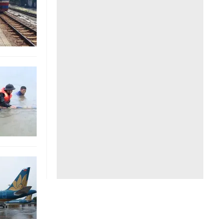
Liên hệ toà soạn
hệ tương lai