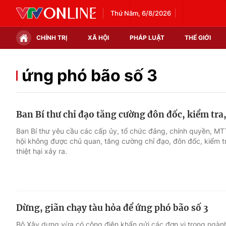
Thứ Năm, 6/8/2026
CHÍNH TRỊ
XÃ HỘI
PHÁP LUẬT
THẾ GIỚI
Chính trị
Xã hội
ứng phó bão số 3
Thế giới
Kinh tế
Ban Bí thư chỉ đạo tăng cường đôn đốc, kiểm tra
Tin tức
Tài chính
Ban Bí thư yêu cầu các cấp ủy, tổ chức đảng, chính quyền, MTT
hội không được chủ quan, tăng cường chỉ đạo, đôn đốc, kiểm t
Thế giới đó đây
Thị trường
thiệt hại xảy ra.
Câu chuyện quốc tế
Góc doanh nghiệp
Dữ liệu và đời sống
Dừng, giãn chạy tàu hỏa để ứng phó bão số 3
Bộ Xây dựng vừa có công điện khẩn gửi các đơn vị trong ngàn