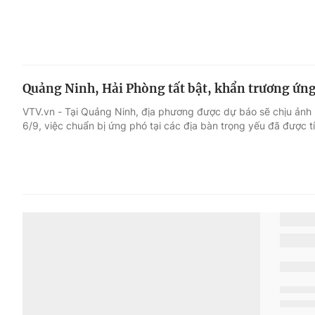
Quảng Ninh, Hải Phòng tất bật, khẩn trương ứng
VTV.vn - Tại Quảng Ninh, địa phương được dự báo sẽ chịu ảnh 
6/9, việc chuẩn bị ứng phó tại các địa bàn trọng yếu đã được tí
Gần 530 tàu, thuyền tại đảo Cô Tô đã neo đậu an
VTV.vn - Tại đảo Cô Tô (tỉnh Quảng Ninh), biển lặng, trời nắng
chuẩn bị trước bão rất khẩn trương.