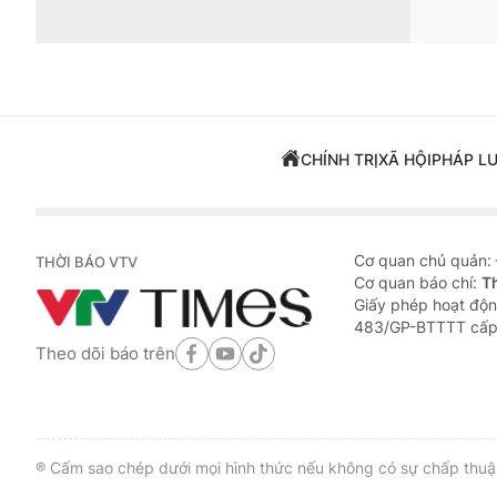
Các địa phương khẩn trương ứng phó bão số 3
VTV.vn - Các địa phương nằm trong vùng ảnh hưởng của cơn b
biện pháp ứng phó.
Xem xét dừng chạy tàu, đóng cửa một số sân bay
VTV.vn - Bộ Giao thông vận tải yêu cầu các đơn vị trong ngàn
hưởng của cơn bão số 3.
Trực thoát nước 24/24h tại Hà Nội phòng chống 