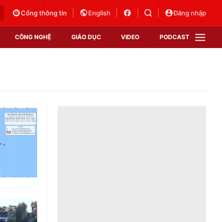
Cổng thông tin
English
Đăng nhập
CÔNG NGHỆ
GIÁO DỤC
VIDEO
PODCAST
VTV Money
VTV Thể thao
VTV Sức khoẻ
Bất động sản
Thị trường 24h
Tấm lòng Việt
Vươn mình bằng AI
VTV4
VTV8
VTV9
Lịch phát sóng
Giao lưu trực tuyến
Sự kiện