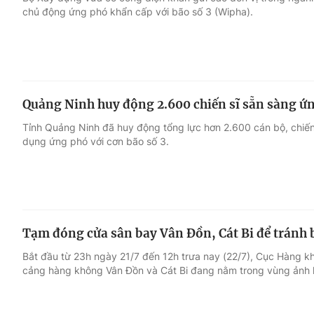
chủ động ứng phó khẩn cấp với bão số 3 (Wipha).
Giải trí
Đời sống
Điện ảnh
Du lịch
Quảng Ninh huy động 2.600 chiến sĩ sẵn sàng ứn
Âm nhạc
Làm đẹp
Tỉnh Quảng Ninh đã huy động tổng lực hơn 2.600 cán bộ, chiế
dụng ứng phó với cơn bão số 3.
Sao
Chất lượng cuộc sốn
Tạm đóng cửa sân bay Vân Đồn, Cát Bi để tránh 
Bắt đầu từ 23h ngày 21/7 đến 12h trưa nay (22/7), Cục Hàng k
cảng hàng không Vân Đồn và Cát Bi đang nằm trong vùng ảnh 