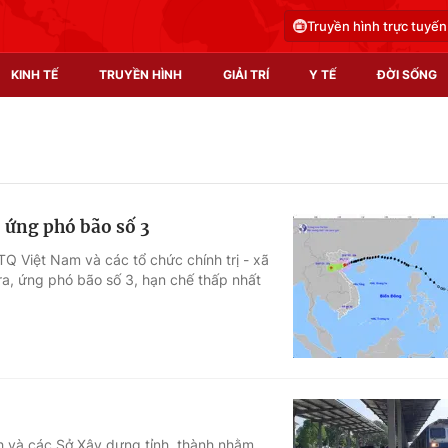
Truyền hình trực tuyến
KINH TẾ
TRUYỀN HÌNH
GIẢI TRÍ
Y TẾ
ĐỜI SỐNG
Pháp luật
Y tế
Truyền hình
Multimedia
, ứng phó bão số 3
Phim VTV
Video
Q Việt Nam và các tổ chức chính trị - xã
ra, ứng phó bão số 3, hạn chế thấp nhất
Hậu trường
Shorts video
Nhân vật
Podcast
Khán giả
EMagazine
Giải sao mai
Photo
Infographic
h và các Sở Xây dựng tỉnh, thành nhằm