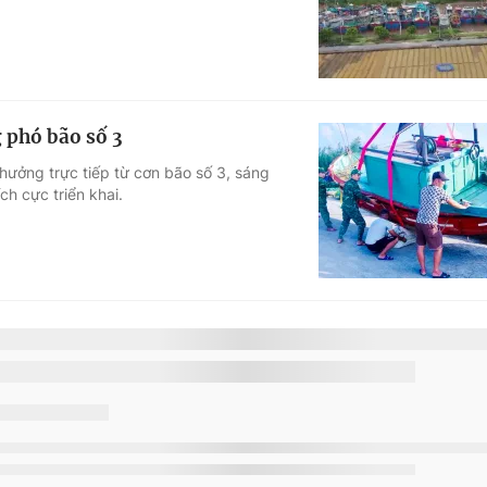
 phó bão số 3
hưởng trực tiếp từ cơn bão số 3, sáng
ch cực triển khai.
 toàn tránh bão số 3
 gắt và không có gió, nhưng mọi hoạt động