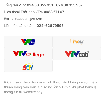
Tổng đài VTV:
024.38 355 931 - 024.38 355 932
Cơ quan báo chí:
Thời báo VTV
Ðiện thoại Thời báo VTV:
0988 671 671
Giấy phép hoạt động báo in và báo điện tử số 483/GP-BTTTT
cấp ngày 29/12/2023
Email:
toasoan@vtv.vn
Tổng Biên tập:
Vũ Thanh Thủy
Liên hệ quảng cáo:
(024) 626 79595
Phó Tổng Biên tập:
Nguyễn Thị Mỹ Hạnh, Phạm Quốc Thắng,
Nguyễn Trọng Ninh
Tổng đài VTV:
024.38 355 931 - 024.38 355 932
Ðiện thoại Thời báo VTV:
024.66 897 897
Email:
toasoan@vtv.vn
Liên hệ quảng cáo:
024-7300.7108
® Cấm sao chép dưới mọi hình thức nếu không có sự chấp
thuận bằng văn bản. Ghi rõ nguồn VTV.vn khi phát hành lại
thông tin từ website này.