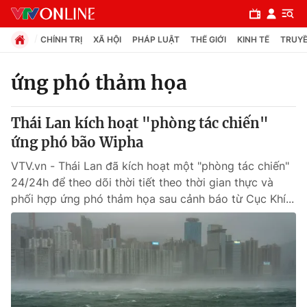
CHÍNH TRỊ
XÃ HỘI
PHÁP LUẬT
THẾ GIỚI
KINH TẾ
TRUYỀ
ứng phó thảm họa
Chuyên mục
Thái Lan kích hoạt "phòng tác chiến"
Chính trị
ứng phó bão Wipha
VTV.vn - Thái Lan đã kích hoạt một "phòng tác chiến"
Xã hội
24/24h để theo dõi thời tiết theo thời gian thực và
phối hợp ứng phó thảm họa sau cảnh báo từ Cục Khí...
Pháp luật
Y tế
Thế giới