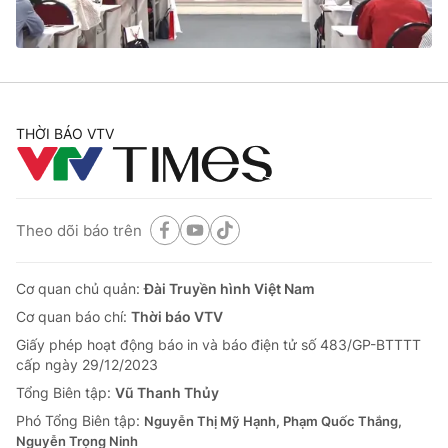
Thị trường 24h
Tấm lòng Việt
VTV4
Vươn mình bằng AI
VTV9
VTV8
THỜI BÁO VTV
Liên hệ tòa soạn
English
Theo dõi báo trên
Cơ quan chủ quản:
Đài Truyền hình Việt Nam
THỜI BÁO VTV
Cơ quan báo chí:
Thời báo VTV
Giấy phép hoạt động báo in và báo điện tử số 483/GP-BTTTT
cấp ngày 29/12/2023
Theo dõi báo trên
Tổng Biên tập:
Vũ Thanh Thủy
Phó Tổng Biên tập:
Nguyễn Thị Mỹ Hạnh, Phạm Quốc Thắng,
Nguyễn Trọng Ninh
Cơ quan chủ quản:
Đài Truyền hình Việt Nam