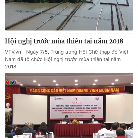
Giao lưu trực tuyến
Sản phẩm
Lịch phát sóng
Thị trường
Tư vấn
Hội nghị trước mùa thiên tai năm 2018
Chuyên mục khác
Emagazine
VTV.vn - Ngày 7/5, Trung ương Hội Chữ thập đỏ Việt
Podcast
Nam đã tổ chức Hội nghị trước mùa thiên tai năm
2018.
Photo
Infographic
Video
Shorts video
VTV Money
VTV Thể thao
VTV Sức khoẻ
Bất động sản