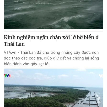
Tin tức
Kinh tế
Thế giới đó đây
Tài chính
Dữ liệu và đời sống
Câu chuyện quốc tế
Thị trường
Kinh nghiệm ngăn chặn xói lở bờ biển ở
Truyền hình
Góc doanh nghiệp
Thái Lan
Phim VTV
Giải trí
VTV.vn - Thái Lan đã cho trồng những cây đước non
Hậu trường
dọc theo các cọc tre, giúp giữ đất và chống lại sóng
Điện ảnh
biển đánh vào gây sạt lở.
Đời sống
Nhân vật
Âm nhạc
Du lịch
Khán giả
Giáo dục
Sao
Làm đẹp
Giải sao mai
Tuyển sinh
Công nghệ
Chất lượng cuộc sống
Học trực tuyến
Hitech Công nghệ tương lai