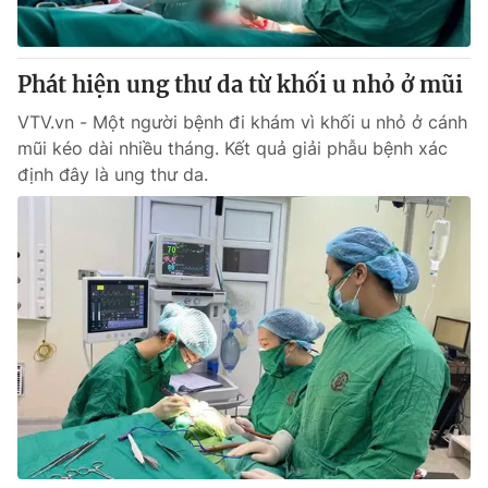
Giao lưu trực tuyến
Sản phẩm
Lịch phát sóng
Thị trường
Phát hiện ung thư da từ khối u nhỏ ở mũi
Tư vấn
VTV.vn - Một người bệnh đi khám vì khối u nhỏ ở cánh
Chuyên mục khác
mũi kéo dài nhiều tháng. Kết quả giải phẫu bệnh xác
định đây là ung thư da.
Emagazine
Podcast
Photo
Infographic
Video
Shorts video
VTV Money
VTV Thể thao
VTV Sức khoẻ
Bất động sản