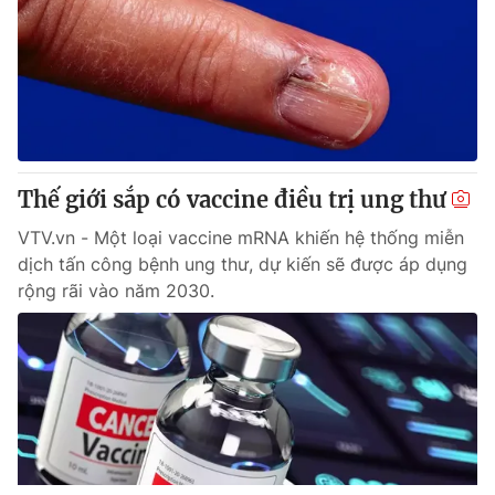
Thế giới sắp có vaccine điều trị ung thư
VTV.vn - Một loại vaccine mRNA khiến hệ thống miễn
dịch tấn công bệnh ung thư, dự kiến sẽ được áp dụng
rộng rãi vào năm 2030.