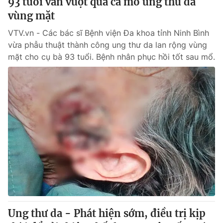
93 tuổi vẫn vượt qua ca mổ ung thư da
Giấy phép hoạt động báo in và báo điện tử số 483/GP-BTTTT
vùng mặt
cấp ngày 29/12/2023
Tổng Biên tập:
Vũ Thanh Thủy
VTV.vn - Các bác sĩ Bệnh viện Đa khoa tỉnh Ninh Bình
vừa phẫu thuật thành công ung thư da lan rộng vùng
Phó Tổng Biên tập:
Nguyễn Thị Mỹ Hạnh, Phạm Quốc Thắng,
Nguyễn Trọng Ninh
mặt cho cụ bà 93 tuổi. Bệnh nhân phục hồi tốt sau mổ.
Tổng đài VTV:
024.38 355 931 - 024.38 355 932
Ðiện thoại Thời báo VTV:
024.66 897 897
Email:
toasoan@vtv.vn
Liên hệ quảng cáo:
024-7300.7108
Ung thư da - Phát hiện sớm, điều trị kịp