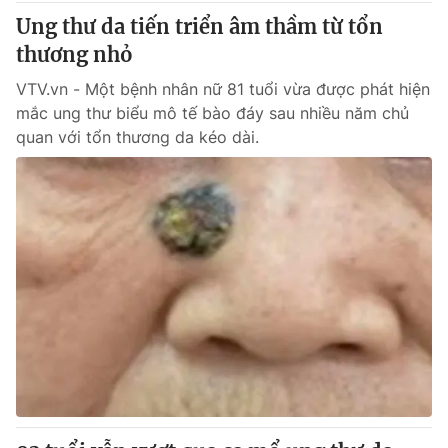
Thị trường 24h
Tấm lòng Việt
Ung thư da tiến triển âm thầm từ tổn
thương nhỏ
VTV4
Vươn mình bằng AI
VTV.vn - Một bệnh nhân nữ 81 tuổi vừa được phát hiện
mắc ung thư biểu mô tế bào đáy sau nhiều năm chủ
VTV9
VTV8
quan với tổn thương da kéo dài.
Liên hệ tòa soạn
English
THỜI BÁO VTV
Theo dõi báo trên
Cơ quan chủ quản:
Đài Truyền hình Việt Nam
Cơ quan báo chí:
Thời báo VTV