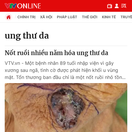
CHÍNH TRỊ
XÃ HỘI
PHÁP LUẬT
THẾ GIỚI
KINH TẾ
TRUYỀ
ung thư da
Chuyên mục
Nốt ruồi nhiều năm hóa ung thư da
Chính trị
VTV.vn - Một bệnh nhân 89 tuổi nhập viện vì gãy
xương sau ngã, tình cờ được phát hiện khối u vùng
Xã hội
mặt. Tổn thương ban đầu chỉ là một nốt ruồi nhỏ tồn...
Pháp luật
Y tế
Thế giới