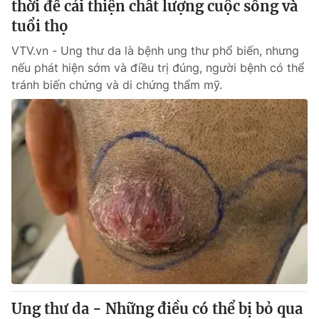
thời để cải thiện chất lượng cuộc sống và
tuổi thọ
® Cấm sao chép dưới mọi hình thức nếu không có sự chấp
VTV.vn - Ung thư da là bệnh ung thư phổ biến, nhưng
thuận bằng văn bản. Ghi rõ nguồn VTV.vn khi phát hành lại
nếu phát hiện sớm và điều trị đúng, người bệnh có thể
thông tin từ website này.
tránh biến chứng và di chứng thẩm mỹ.
Ung thư da - Những điều có thể bị bỏ qua