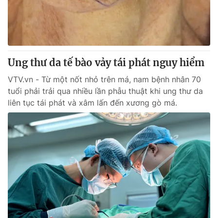
Tin tức
Kinh tế
Thế giới đó đây
Tài chính
Dữ liệu và đời sống
Câu chuyện quốc tế
Thị trường
Ung thư da tế bào vảy tái phát nguy hiểm
Truyền hình
Góc doanh nghiệp
VTV.vn - Từ một nốt nhỏ trên má, nam bệnh nhân 70
tuổi phải trải qua nhiều lần phẫu thuật khi ung thư da
Phim VTV
liên tục tái phát và xâm lấn đến xương gò má.
Giải trí
Hậu trường
Điện ảnh
Đời sống
Nhân vật
Âm nhạc
Du lịch
Khán giả
Giáo dục
Sao
Làm đẹp
Giải sao mai
Tuyển sinh
Công nghệ
Chất lượng cuộc sống
Học trực tuyến
Hitech Công nghệ tương lai