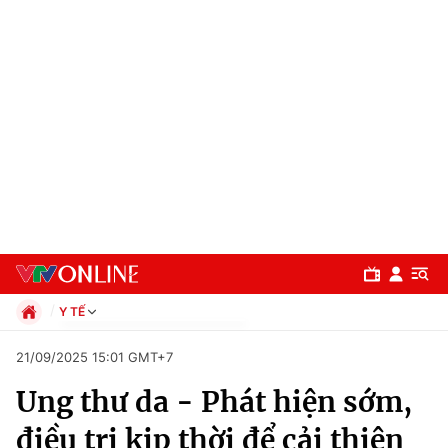
Y TẾ
Chính trị
21/09/2025 15:01 GMT+7
Xã hội
Ung thư da - Phát hiện sớm,
Pháp luật
Chuyên mục
Kinh tế
điều trị kịp thời để cải thiện
Thể thao