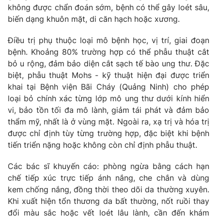
không được chẩn đoán sớm, bệnh có thể gây loét sâu,
Photo
Infographic
biến dạng khuôn mặt, di căn hạch hoặc xương.
Điều trị phụ thuộc loại mô bệnh học, vị trí, giai đoạn
Video
Shorts video
bệnh. Khoảng 80% trường hợp có thể phẫu thuật cắt
bỏ u rộng, đảm bảo diện cắt sạch tế bào ung thư. Đặc
VTV Money
VTV Thể thao
biệt, phẫu thuật Mohs - kỹ thuật hiện đại được triển
khai tại Bệnh viện Bãi Cháy (Quảng Ninh) cho phép
loại bỏ chính xác từng lớp mô ung thư dưới kính hiển
VTV Sức khoẻ
Bất động sản
vi, bảo tồn tối đa mô lành, giảm tái phát và đảm bảo
thẩm mỹ, nhất là ở vùng mặt. Ngoài ra, xạ trị và hóa trị
Thị trường 24h
Tấm lòng Việt
được chỉ định tùy từng trường hợp, đặc biệt khi bệnh
tiến triển nặng hoặc không còn chỉ định phẫu thuật.
VTV4
Vươn mình bằng AI
Các bác sĩ khuyến cáo: phòng ngừa bằng cách hạn
chế tiếp xúc trực tiếp ánh nắng, che chắn và dùng
VTV9
VTV8
kem chống nắng, đồng thời theo dõi da thường xuyên.
Khi xuất hiện tổn thương da bất thường, nốt ruồi thay
Liên hệ tòa soạn
English
đổi màu sắc hoặc vết loét lâu lành, cần đến khám