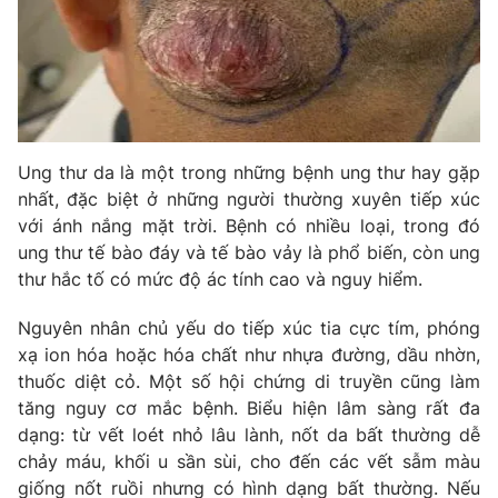
Phim VTV
Giải trí
Hậu trường
Điện ảnh
Đời sống
Nhân vật
Âm nhạc
Du lịch
Khán giả
Giáo dục
Sao
Ung thư da là một trong những bệnh ung thư hay gặp
Làm đẹp
Giải sao mai
Tuyển sinh
nhất, đặc biệt ở những người thường xuyên tiếp xúc
Công nghệ
Chất lượng cuộc sống
với ánh nắng mặt trời. Bệnh có nhiều loại, trong đó
Học trực tuyến
ung thư tế bào đáy và tế bào vảy là phổ biến, còn ung
Hitech Công nghệ tương lai
thư hắc tố có mức độ ác tính cao và nguy hiểm.
Giao lưu trực tuyến
Sản phẩm
Nguyên nhân chủ yếu do tiếp xúc tia cực tím, phóng
Lịch phát sóng
Thị trường
xạ ion hóa hoặc hóa chất như nhựa đường, dầu nhờn,
thuốc diệt cỏ. Một số hội chứng di truyền cũng làm
Tư vấn
tăng nguy cơ mắc bệnh. Biểu hiện lâm sàng rất đa
Chuyên mục khác
dạng: từ vết loét nhỏ lâu lành, nốt da bất thường dễ
chảy máu, khối u sần sùi, cho đến các vết sẫm màu
Emagazine
Podcast
giống nốt ruồi nhưng có hình dạng bất thường. Nếu