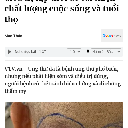
Chính trị
chất lượng cuộc sống và tuổi
Truyền hình
Văn hóa - Giải trí
thọ
Xã hội
Y tế
Đời sống
Pháp luật
Mạc Thảo
Công nghệ
Giáo dục
Y tế
Nghe đọc bài
1:37
Thế giới
VTV.vn - Ung thư da là bệnh ung thư phổ biến,
nhưng nếu phát hiện sớm và điều trị đúng,
Tin tức
người bệnh có thể tránh biến chứng và di chứng
Kinh tế
thẩm mỹ.
Thế giới đó đây
Tài chính
Dữ liệu và đời sống
Câu chuyện quốc tế
Thị trường
Truyền hình
Góc doanh nghiệp