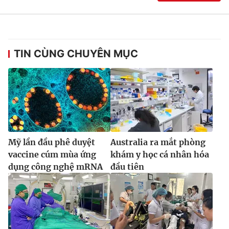
Ðiện thoại Thời báo VTV:
024.66 897 897
Email:
toasoan@vtv.vn
Liên hệ quảng cáo:
024-7300.7108
TIN CÙNG CHUYÊN MỤC
Mỹ lần đầu phê duyệt
Australia ra mắt phòng
vaccine cúm mùa ứng
khám y học cá nhân hóa
dụng công nghệ mRNA
đầu tiên
® Cấm sao chép dưới mọi hình thức nếu không có sự chấp
thuận bằng văn bản. Ghi rõ nguồn VTV.vn khi phát hành lại
thông tin từ website này.