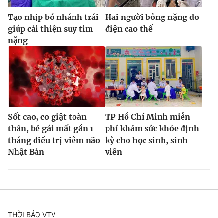
Tạo nhịp bó nhánh trái
Hai người bỏng nặng do
giúp cải thiện suy tim
điện cao thế
nặng
Sốt cao, co giật toàn
TP Hồ Chí Minh miễn
thân, bé gái mất gần 1
phí khám sức khỏe định
tháng điều trị viêm não
kỳ cho học sinh, sinh
Nhật Bản
viên
THỜI BÁO VTV