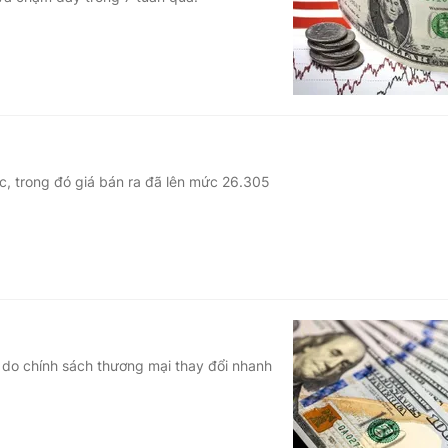
Góc ảnh
Giáo dục
Công nghệ
Tuyển sinh
Hitech Công ng
Học trực tuyến
Sản phẩm
ớc, trong đó giá bán ra đã lên mức 26.305
g
Thị trường
Tư vấn
do chính sách thương mại thay đổi nhanh