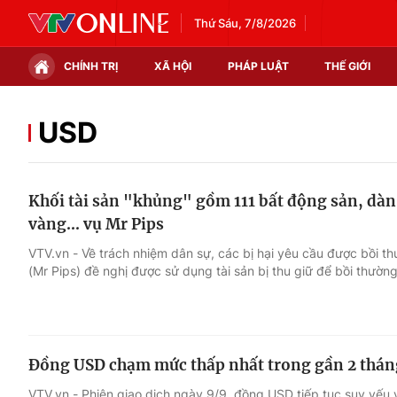
Thứ Sáu, 7/8/2026
CHÍNH TRỊ
XÃ HỘI
PHÁP LUẬT
THẾ GIỚI
Chính trị
Xã hội
USD
Thế giới
Kinh tế
Khối tài sản "khủng" gồm 111 bất động sản, dàn 
Tin tức
Tài chính
vàng... vụ Mr Pips
Thế giới đó đây
Thị trường
VTV.vn - Về trách nhiệm dân sự, các bị hại yêu cầu được bồi t
(Mr Pips) đề nghị được sử dụng tài sản bị thu giữ để bồi thườn
Câu chuyện quốc tế
Góc doanh nghiệp
Dữ liệu và đời sống
Đồng USD chạm mức thấp nhất trong gần 2 thán
VTV.vn - Phiên giao dịch ngày 9/9, đồng USD tiếp tục suy yếu