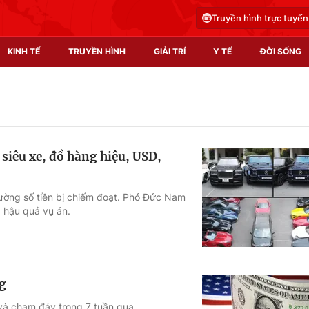
Truyền hình trực tuyến
KINH TẾ
TRUYỀN HÌNH
GIẢI TRÍ
Y TẾ
ĐỜI SỐNG
Pháp luật
Y tế
Truyền hình
Multimedia
siêu xe, đồ hàng hiệu, USD,
Phim VTV
Video
Hậu trường
Shorts video
hường số tiền bị chiếm đoạt. Phó Đức Nam
g hậu quả vụ án.
Nhân vật
Podcast
Khán giả
EMagazine
Giải sao mai
Photo
g
Infographic
 và chạm đáy trong 7 tuần qua.