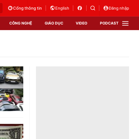
Cổng thông tin
English
Đăng nhập
CÔNG NGHỆ
GIÁO DỤC
VIDEO
PODCAST
VTV Money
VTV Thể thao
VTV Sức khoẻ
Bất động sản
Thị trường 24h
Tấm lòng Việt
Vươn mình bằng AI
VTV4
VTV8
VTV9
Lịch phát sóng
Giao lưu trực tuyến
Sự kiện