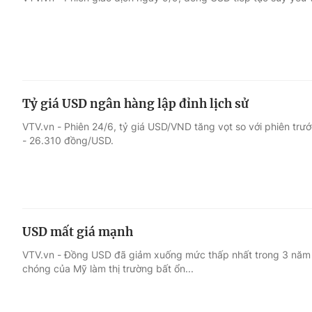
Giải trí
Đời sống
Điện ảnh
Du lịch
Tỷ giá USD ngân hàng lập đỉnh lịch sử
Âm nhạc
Làm đẹp
VTV.vn - Phiên 24/6, tỷ giá USD/VND tăng vọt so với phiên trư
- 26.310 đồng/USD.
Sao
Chất lượng cuộc sốn
USD mất giá mạnh
VTV.vn - Đồng USD đã giảm xuống mức thấp nhất trong 3 năm 
chóng của Mỹ làm thị trường bất ổn...