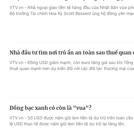
VTV.vn - Nhà ngoại giao tiền tệ hàng đầu của Nhật Bản vừa ph
Bộ trưởng Tài chính Hoa Kỳ Scott Bessent ủng hộ đồng yên mạ
Nhà đầu tư tìm nơi trú ẩn an toàn sau thuế quan
VTV.vn - Đồng USD giảm mạnh, còn euro tăng giá sau khi Tổn
thuế quan mạnh hơn dự kiến ​​đối với các đối tác thương mại củ
Đồng bạc xanh có còn là "vua"?
VTV.vn - Số USD được nắm giữ làm tiền tệ dự trữ trên toàn cầu
lệ USD thực tế được nắm giữ làm tiền tệ dự trữ lại tăng lên.