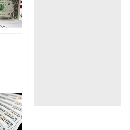
Liên hệ toà soạn
hệ tương lai