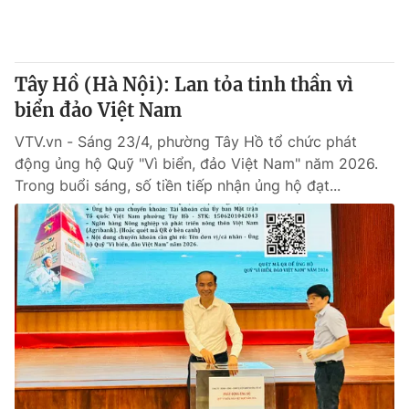
® Cấm sao chép dưới mọi hình thức nếu không có sự chấp
thuận bằng văn bản. Ghi rõ nguồn VTV.vn khi phát hành lại
Tây Hồ (Hà Nội): Lan tỏa tinh thần vì
thông tin từ website này.
biển đảo Việt Nam
VTV.vn - Sáng 23/4, phường Tây Hồ tổ chức phát
động ủng hộ Quỹ "Vì biển, đảo Việt Nam" năm 2026.
Trong buổi sáng, số tiền tiếp nhận ủng hộ đạt...