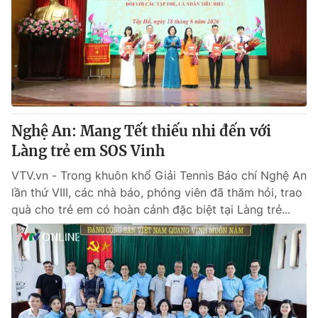
Tin tức
Kinh tế
Thế giới đó đây
Tài chính
Dữ liệu và đời sống
Câu chuyện quốc tế
Thị trường
Truyền hình
Góc doanh nghiệp
Nghệ An: Mang Tết thiếu nhi đến với
Phim VTV
Làng trẻ em SOS Vinh
Giải trí
Hậu trường
VTV.vn - Trong khuôn khổ Giải Tennis Báo chí Nghệ An
Điện ảnh
lần thứ VIII, các nhà báo, phóng viên đã thăm hỏi, trao
Đời sống
Nhân vật
quà cho trẻ em có hoàn cảnh đặc biệt tại Làng trẻ...
Âm nhạc
Du lịch
Khán giả
Giáo dục
Sao
Làm đẹp
Giải sao mai
Tuyển sinh
Công nghệ
Chất lượng cuộc sống
Học trực tuyến
Hitech Công nghệ tương lai