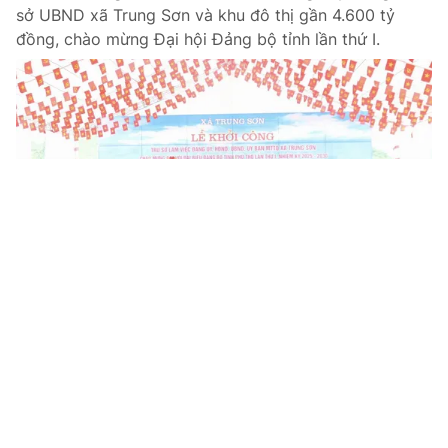
sở UBND xã Trung Sơn và khu đô thị gần 4.600 tỷ
đồng, chào mừng Đại hội Đảng bộ tỉnh lần thứ I.
Tin mới
Video
Live
Emagazine
Trang chủ
Đại hội Đảng bộ tỉnh Tuyên Quang lần
thứ I: Thông qua danh sách Đoàn Chủ tịch
VTV.vn - Chiều 23/9/2025, tại Trung tâm Hội nghị tỉnh
Tuyên Quang, Đại hội đại biểu Đảng bộ tỉnh Tuyên