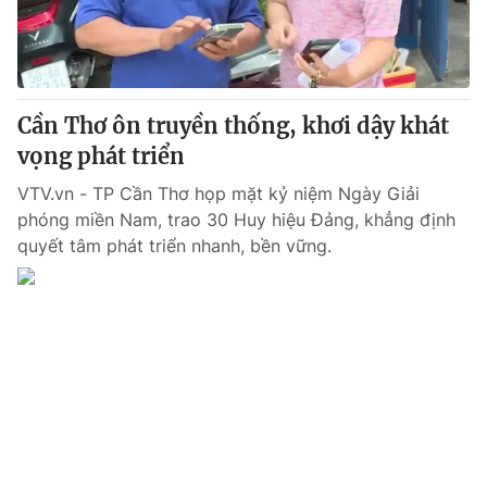
Giấy phép hoạt động báo in và báo điện tử số 483/GP-BTTTT
cấp ngày 29/12/2023
Tổng Biên tập:
Vũ Thanh Thủy
Phó Tổng Biên tập:
Nguyễn Thị Mỹ Hạnh, Phạm Quốc Thắng,
Cần Thơ ôn truyền thống, khơi dậy khát
Nguyễn Trọng Ninh
Tổng đài VTV:
vọng phát triển
024.38 355 931 - 024.38 355 932
Ðiện thoại Thời báo VTV:
024.66 897 897
VTV.vn - TP Cần Thơ họp mặt kỷ niệm Ngày Giải
Email:
toasoan@vtv.vn
phóng miền Nam, trao 30 Huy hiệu Đảng, khẳng định
Liên hệ quảng cáo:
024-7300.7108
quyết tâm phát triển nhanh, bền vững.