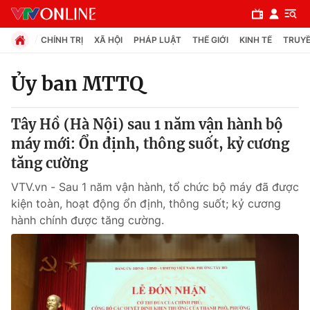
CHÍNH TRỊ
XÃ HỘI
PHÁP LUẬT
THẾ GIỚI
KINH TẾ
TRUYỀ
Ủy ban MTTQ
Chuyên mục
Tây Hồ (Hà Nội) sau 1 năm vận hành bộ
Chính trị
máy mới: Ổn định, thông suốt, kỷ cương
tăng cường
Xã hội
VTV.vn - Sau 1 năm vận hành, tổ chức bộ máy đã được
kiện toàn, hoạt động ổn định, thông suốt; kỷ cương
Pháp luật
hành chính được tăng cường.
Y tế
Thế giới