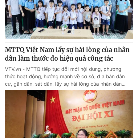
Giao lưu trực tuyến
Sản phẩm
Lịch phát sóng
Thị trường
Tư vấn
Chuyên mục khác
MTTQ Việt Nam lấy sự hài lòng của nhân
Emagazine
Podcast
dân làm thước đo hiệu quả công tác
VTV.vn - MTTQ tiếp tục đổi mới nội dung, phương
Photo
Infographic
thức hoạt động, hướng mạnh về cơ sở, địa bàn dân
cư, gần dân, sát dân, lấy sự hài lòng của nhân dân...
Video
Shorts video
VTV Money
VTV Thể thao
VTV Sức khoẻ
Bất động sản