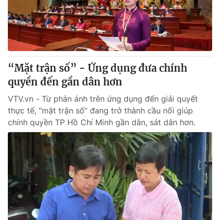
Thị trường 24h
Tấm lòng Việt
VTV4
Vươn mình bằng AI
VTV9
VTV8
“Mặt trận số” - Ứng dụng đưa chính
quyền đến gần dân hơn
Liên hệ tòa soạn
English
VTV.vn - Từ phản ánh trên ứng dụng đến giải quyết
thực tế, “mặt trận số” đang trở thành cầu nối giúp
chính quyền TP Hồ Chí Minh gần dân, sát dân hơn.
THỜI BÁO VTV
Theo dõi báo trên
Cơ quan chủ quản:
Đài Truyền hình Việt Nam
Cơ quan báo chí:
Thời báo VTV