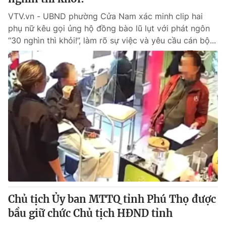
VTV.vn - UBND phường Cửa Nam xác minh clip hai
phụ nữ kêu gọi ủng hộ đồng bào lũ lụt với phát ngôn
“30 nghìn thì khỏi!”, làm rõ sự việc và yêu cầu cán bộ...
Chủ tịch Ủy ban MTTQ tỉnh Phú Thọ được
bầu giữ chức Chủ tịch HĐND tỉnh